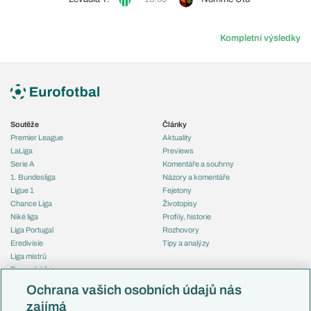
Kompletní výsledky
Soutěže
Články
Premier League
Aktuality
LaLiga
Previews
Serie A
Komentáře a souhrny
1. Bundesliga
Názory a komentáře
Ligue 1
Fejetony
Chance Liga
Životopisy
Niké liga
Profily, historie
Liga Portugal
Rozhovory
Eredivisie
Tipy a analýzy
Liga mistrů
Evropská liga
Reprezentace
Konferenční liga
Česko
Ochrana vašich osobních údajů nás
Mistrovství světa
Slovensko
zajímá
Liga národů