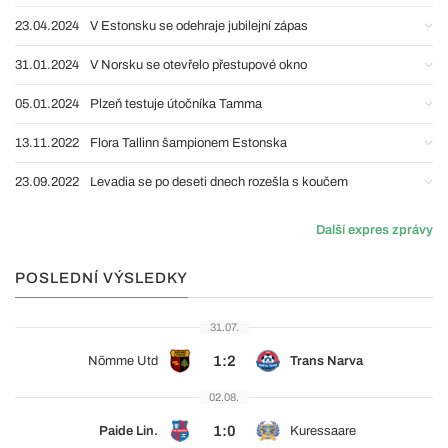
23.04.2024
V Estonsku se odehraje jubilejní zápas
31.01.2024
V Norsku se otevřelo přestupové okno
05.01.2024
Plzeň testuje útočníka Tamma
13.11.2022
Flora Tallinn šampionem Estonska
23.09.2022
Levadia se po deseti dnech rozešla s koučem
Další expres zprávy
POSLEDNÍ VÝSLEDKY
31.07.
1:2
Nõmme Utd
Trans Narva
02.08.
1:0
Paide Lin.
Kuressaare