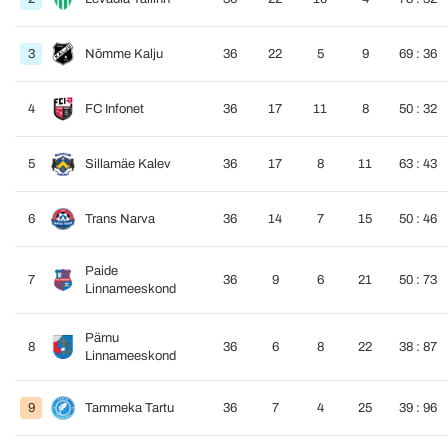
3
Nõmme Kalju
36
22
5
9
69 : 36
4
FC Infonet
36
17
11
8
50 : 32
5
Sillamäe Kalev
36
17
8
11
63 : 43
6
Trans Narva
36
14
7
15
50 : 46
Paide
7
36
9
6
21
50 : 73
Linnameeskond
Pärnu
8
36
6
8
22
38 : 87
Linnameeskond
9
Tammeka Tartu
36
7
4
25
39 : 96