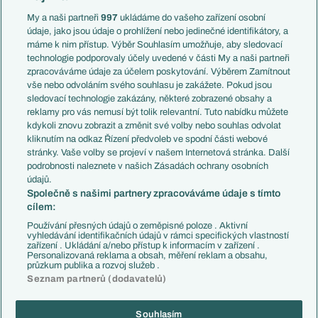
Anglie
Francie
My a naši partneři
997
ukládáme do vašeho zařízení osobní
Témata
Itálie
údaje, jako jsou údaje o prohlížení nebo jedinečné identifikátory, a
Představení týmů MS
Německo
máme k nim přístup. Výběr Souhlasím umožňuje, aby sledovací
EuroSkauting
Španělsko
technologie podporovaly účely uvedené v části My a naši partneři
PL v kostce
Argentina
zpracováváme údaje za účelem poskytování. Výběrem Zamítnout
Evropské koeficienty
Brazílie
vše nebo odvoláním svého souhlasu je zakážete. Pokud jsou
Přestupy
sledovací technologie zakázány, některé zobrazené obsahy a
Přestupové spekulace
reklamy pro vás nemusí být tolik relevantní. Tuto nabídku můžete
Přestupy
Zranění
kdykoli znovu zobrazit a změnit své volby nebo souhlas odvolat
Zápasy
kliknutím na odkaz Řízení předvoleb ve spodní části webové
Livescore
stránky. Vaše volby se projeví v našem Internetová stránka. Další
Kluby
Tipovací soutěž
podrobnosti naleznete v našich Zásadách ochrany osobních
Arsenal FC
Fotbal TV
údajů.
Chelsea FC
Společně s našimi partnery zpracováváme údaje s tímto
Manchester United
cílem:
AC Milán
Juventus FC
Používání přesných údajů o zeměpisné poloze . Aktivní
Bayern Mnichov
vyhledávání identifikačních údajů v rámci specifických vlastností
zařízení . Ukládání a/nebo přístup k informacím v zařízení .
FC Barcelona
Personalizovaná reklama a obsah, měření reklam a obsahu,
Real Madrid
průzkum publika a rozvoj služeb .
Seznam partnerů (dodavatelů)
Souhlasím