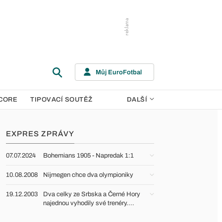
Můj EuroFotbal
CORE
TIPOVACÍ SOUTĚŽ
DALŠÍ
EXPRES ZPRÁVY
07.07.2024
Bohemians 1905 - Napredak 1:1
10.08.2008
Nijmegen chce dva olympioniky
19.12.2003
Dva celky ze Srbska a Černé Hory
najednou vyhodily své trenéry....