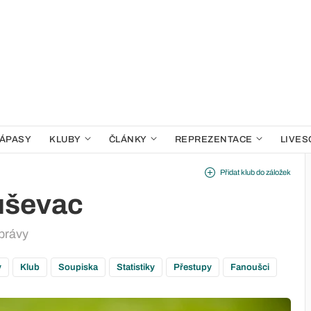
ÁPASY
KLUBY
ČLÁNKY
REPREZENTACE
LIVES
Přidat klub do záložek
uševac
právy
y
Klub
Soupiska
Statistiky
Přestupy
Fanoušci