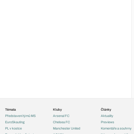
Témata
Kluby
Články
Představení týmů MS
Arsenal FC
Aktuality
EuroSkauting
Chelsea FC
Previews
PL v kostce
Manchester United
Komentáře a souhrny