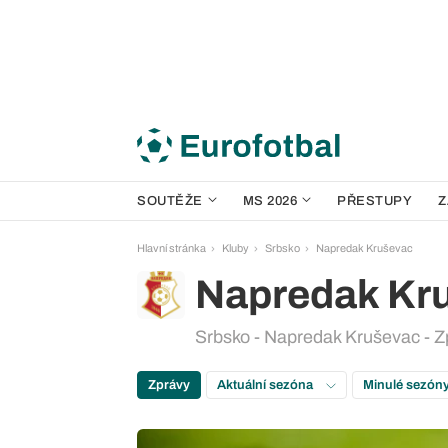
SOUTĚŽE
MS 2026
PŘESTUPY
Z
Hlavní stránka
Kluby
Srbsko
Napredak Kruševac
Napredak Kr
Srbsko - Napredak Kruševac - Z
Zprávy
Aktuální sezóna
Minulé sezón