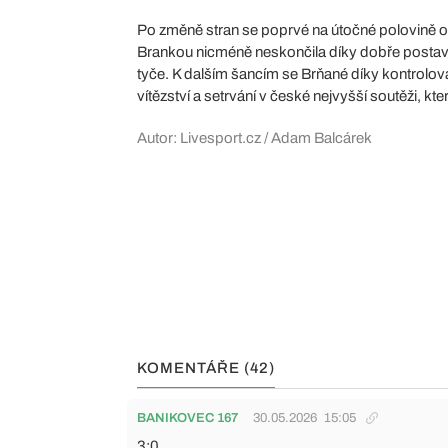
Po změně stran se poprvé na útočné polovině osmě
Brankou nicméně neskončila díky dobře postav
tyče. K dalším šancím se Brňané díky kontrolov
vítězství a setrvání v české nejvyšší soutěži, k
Autor: Livesport.cz / Adam Balcárek
KOMENTÁŘE (42)
BANIKOVEC 167
30.05.2026
15:05
3:0