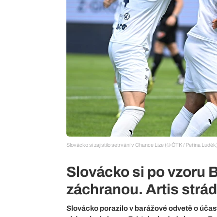
Slovácko si zajistilo setrvání v Chance Lize (© ČTK / Peřina Luděk
Slovácko si po vzoru 
záchranou. Artis strád
Slovácko porazilo v barážové odvetě o účast