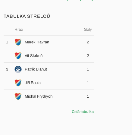
TABULKA STŘELCŮ
Hráč
Góly
1
Marek Havran
2
Vít Škrkoň
2
3
Patrik Blahút
1
Jiří Boula
1
Michal Frydrych
1
Celá tabulka