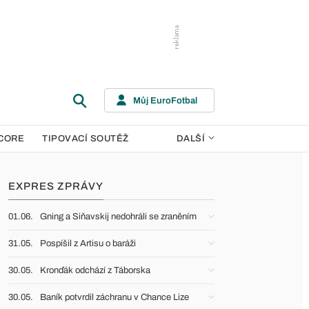
Můj EuroFotbal
CORE
TIPOVACÍ SOUTĚŽ
DALŠÍ
EXPRES ZPRÁVY
01.06.
Gning a Siňavskij nedohráli se zraněním
31.05.
Pospíšil z Artisu o baráži
30.05.
Kronďák odchází z Táborska
30.05.
Baník potvrdil záchranu v Chance Lize