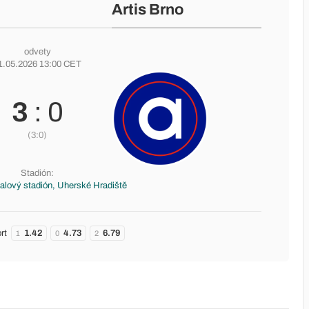
Artis Brno
odvety
1.05.2026 13:00 CET
3
: 0
(3:0)
Stadión:
alový stadión, Uherské Hradiště
rt
1.42
4.73
6.79
1
0
2