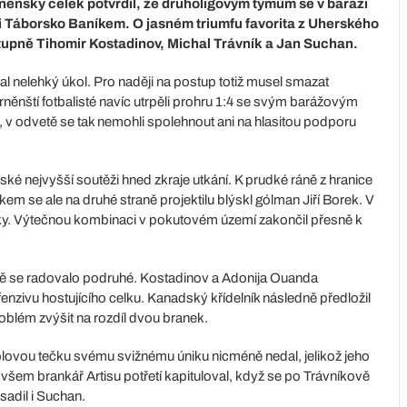
něnský celek potvrdil, že druholigovým týmům se v baráži
i Táborsko Baníkem. O jasném triumfu favorita z Uherského
stupně Tihomir Kostadinov, Michal Trávník a Jan Suchan.
 nelehký úkol. Pro naději na postup totiž musel smazat
rněnští fotbalisté navíc utrpěli prohru 1:4 se svým barážovým
v odvetě se tak nemohli spolehnout ani na hlasitou podporu
eské nejvyšší soutěži hned zkraje utkání. K prudké ráně z hranice
m se ale na druhé straně projektilu blýskl gólman Jiří Borek. V
nky. Výtečnou kombinaci v pokutovém území zakončil přesně k
nutě se radovalo podruhé. Kostadinov a Adonija Ouanda
nzivu hostujícího celku. Kanadský křídelník následně předložil
oblém zvýšit na rozdíl dvou branek.
 gólovou tečku svému svižnému úniku nicméně nedal, jelikož jeho
všem brankář Artisu potřetí kapituloval, když se po Trávníkově
sadil i Suchan.