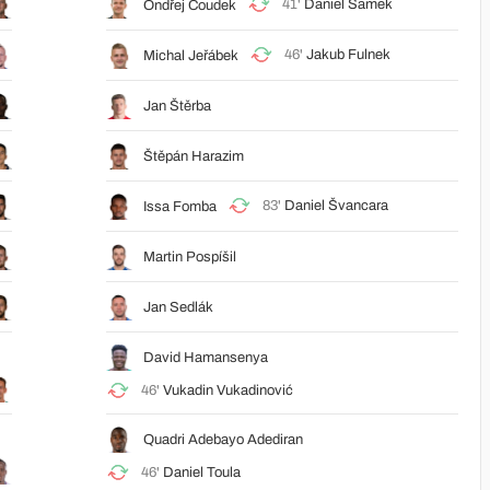
41'
Daniel Samek
Ondřej Čoudek
46'
Jakub Fulnek
Michal Jeřábek
Jan Štěrba
Štěpán Harazim
83'
Daniel Švancara
Issa Fomba
Martin Pospíšil
Jan Sedlák
David Hamansenya
46'
Vukadin Vukadinović
Quadri Adebayo Adediran
46'
Daniel Toula