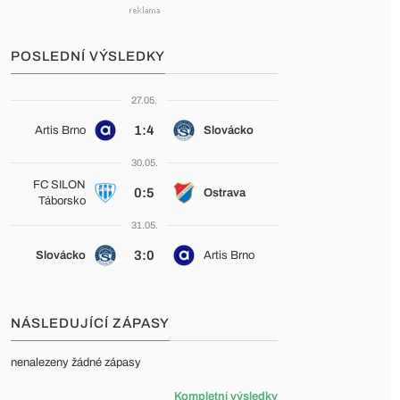
POSLEDNÍ VÝSLEDKY
27.05.
1:4
Artis Brno
Slovácko
30.05.
FC SILON
0:5
Ostrava
Táborsko
31.05.
3:0
Slovácko
Artis Brno
NÁSLEDUJÍCÍ ZÁPASY
nenalezeny žádné zápasy
Kompletní výsledky