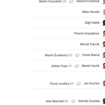
Vlastimil Daníček
Martin Koscelník
19'
Milan Rundić
Gigli Ndefe
Tihomir Kostadinov
Michal Trávník
Patrik Blahút
Martin Šviderský
62'
Marek Havlík
Adrián Fiala
74'
Jan Suchan
Pavel Juroška
63'
Adonija Ouanda
Alan Marinelli
63'