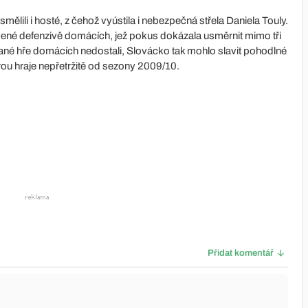
lili i hosté, z čehož vyústila i nebezpečná střela Daniela Touly.
ené defenzivě domácích, jež pokus dokázala usměrnit mimo tři
ané hře domácích nedostali, Slovácko tak mohlo slavit pohodlné
terou hraje nepřetržitě od sezony 2009/10.
Přidat komentář