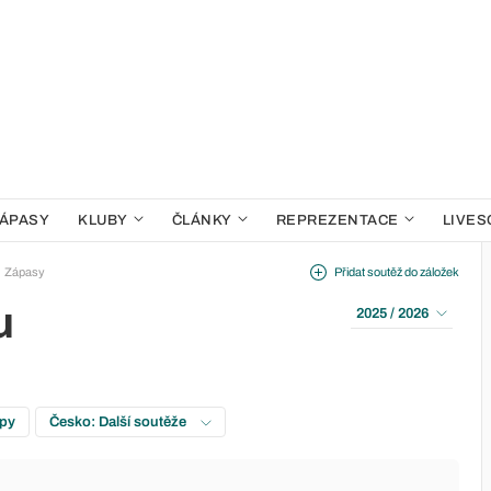
ÁPASY
KLUBY
ČLÁNKY
REPREZENTACE
LIVES
Zápasy
Přidat soutěž do záložek
u
2025 / 2026
upy
Česko: Další soutěže