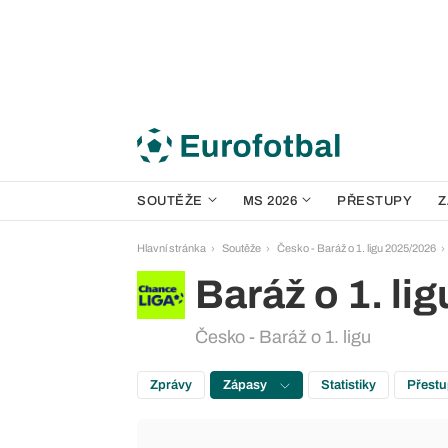
SOUTĚŽE
MS 2026
PŘESTUPY
Z
Hlavní stránka
Soutěže
Česko - Baráž o 1. ligu 2025/2026
Baráž o 1. lig
Česko - Baráž o 1. ligu
Zprávy
Zápasy
Statistiky
Přest