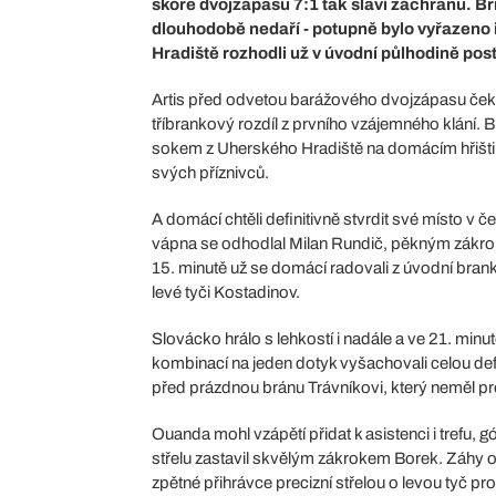
skóre dvojzápasu 7:1 tak slaví záchranu. Br
dlouhodobě nedaří - potupně bylo vyřazeno 
Hradiště rozhodli už v úvodní půlhodině po
Artis před odvetou barážového dvojzápasu čekal
tříbrankový rozdíl z prvního vzájemného klání. B
sokem z Uherského Hradiště na domácím hřišti, 
svých příznivců.
A domácí chtěli definitivně stvrdit své místo v č
vápna se odhodlal Milan Rundič, pěkným zákroke
15. minutě už se domácí radovali z úvodní bra
levé tyči Kostadinov.
Slovácko hrálo s lehkostí i nadále a ve 21. mi
kombinací na jeden dotyk vyšachovali celou defe
před prázdnou bránu Trávníkovi, který neměl pr
Ouanda mohl vzápětí přidat k asistenci i trefu,
střelu zastavil skvělým zákrokem Borek. Záhy o
zpětné přihrávce precizní střelou o levou tyč pro