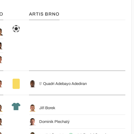
KO
ARTIS BRNO
5'
Quadri Adebayo Adediran
Jiří Borek
Dominik Plechatý