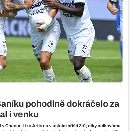
)
Baníku pohodlně dokráčelo za
al i venku
 v Chance Lize Artis na vlastním hřišti 3:0, díky celkovému