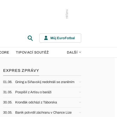
Můj EuroFotbal
CORE
TIPOVACÍ SOUTĚŽ
DALŠÍ
EXPRES ZPRÁVY
01.06.
Gning a Siňavskij nedohráli se zraněním
31.05.
Pospíšil z Artisu o baráži
30.05.
Kronďák odchází z Táborska
30.05.
Baník potvrdil záchranu v Chance Lize