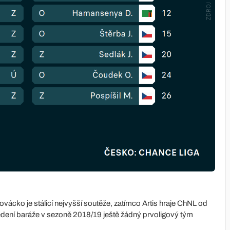
ovácko je stálicí nejvyšší soutěže, zatímco Artis hraje ChNL od
dení baráže v sezoně 2018/19 ještě žádný prvoligový tým