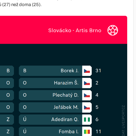
dů (27) než doma (25).