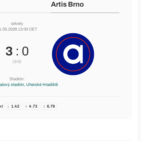
Artis Brno
odvety
1.05.2026 13:00 CET
3
: 0
(3:0)
Stadión:
alový stadión, Uherské Hradiště
rt
1.42
4.73
6.79
1
0
2