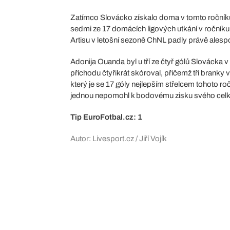
Zatímco Slovácko získalo doma v tomto ročníku 
sedmi ze 17 domácích ligových utkání v ročníku 
Artisu v letošní sezoně ChNL padly právě alesp
Adonija Ouanda byl u tří ze čtyř gólů Slováck
příchodu čtyřikrát skóroval, přičemž tři branky 
který je se 17 góly nejlepším střelcem tohoto roč
jednou nepomohl k bodovému zisku svého celk
Tip EuroFotbal.cz: 1
Autor: Livesport.cz / Jiří Vojík