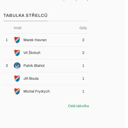
TABULKA STŘELCŮ
Hráč
Góly
1
Marek Havran
2
Vít Škrkoň
2
3
Patrik Blahút
1
Jiří Boula
1
Michal Frydrych
1
Celá tabulka