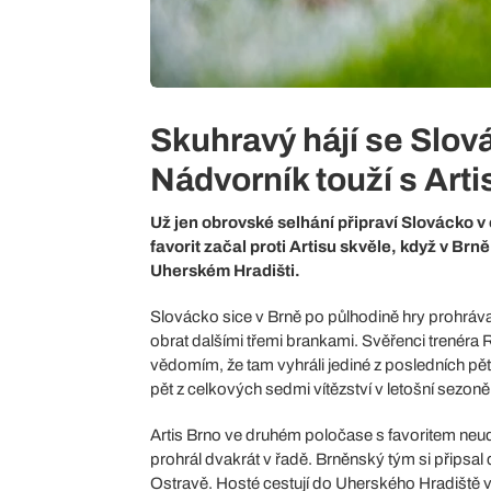
Skuhravý hájí se Slov
Nádvorník touží s Art
Už jen obrovské selhání připraví Slovácko v
favorit začal proti Artisu skvěle, když v Brn
Uherském Hradišti.
Slovácko sice v Brně po půlhodině hry prohráva
obrat dalšími třemi brankami. Svěřenci trenéra
vědomím, že tam vyhráli jediné z posledních pět
pět z celkových sedmi vítězství v letošní sezon
Artis Brno ve druhém poločase s favoritem ne
prohrál dvakrát v řadě. Brněnský tým si připsa
Ostravě. Hosté cestují do Uherského Hradiště ve