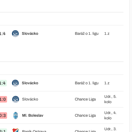
1:4
Slovácko
Baráž o 1. ligu
1.z
1:4
Slovácko
Baráž o 1. ligu
1.z
Udr., 5.
1:0
Slovácko
Chance Liga
kolo
Udr., 4.
0:3
Ml. Boleslav
Chance Liga
kolo
Udr., 3.
2:1
Baník Ostrava
Chance Liga