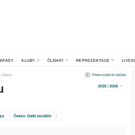
ÁPASY
KLUBY
ČLÁNKY
REPREZENTACE
LIVES
Zápasy
Přidat soutěž do záložek
u
2025 / 2026
upy
Česko: Další soutěže