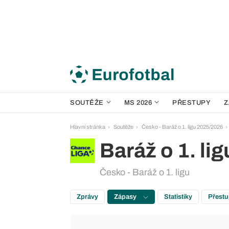
SOUTĚŽE
MS 2026
PŘESTUPY
Z
Hlavní stránka
Soutěže
Česko - Baráž o 1. ligu 2025/2026
Baráž o 1. lig
Česko - Baráž o 1. ligu
Zprávy
Zápasy
Statistiky
Přest