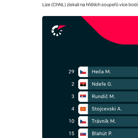
Lize (ChNL) získali na hřištích soupeřů více bo