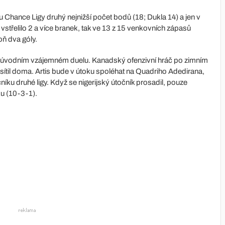
Chance Ligy druhý nejnižší počet bodů (18; Dukla 14) a jen v
vstřelilo 2 a více branek, tak ve 13 z 15 venkovních zápasů
oň dva góly.
a v úvodním vzájemném duelu. Kanadský ofenzivní hráč po zimním
vsítil doma. Artis bude v útoku spoléhat na Quadriho Adedirana,
níku druhé ligy. Když se nigerijský útočník prosadil, pouze
u (10-3-1).