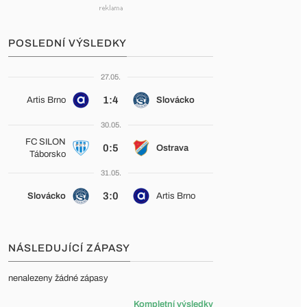
POSLEDNÍ VÝSLEDKY
27.05.
1:4
Artis Brno
Slovácko
30.05.
FC SILON
0:5
Ostrava
Táborsko
31.05.
3:0
Slovácko
Artis Brno
NÁSLEDUJÍCÍ ZÁPASY
nenalezeny žádné zápasy
Kompletní výsledky