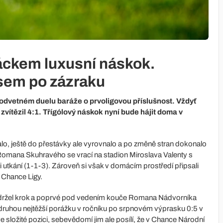
áckem luxusní náskok.
isem po zázraku
 odvetném duelu baráže o prvoligovou příslušnost. Vždyť
ě zvítězil 4:1. Třígólový náskok nyní bude hájit doma v
lo, ještě do přestávky ale vyrovnalo a po změně stran dokonalo
 Romana Skuhravého se vrací na stadion Miroslava Valenty s
i utkání (1-1-3). Zároveň si však v domácím prostředí připsali
ě Chance Ligy.
udržel krok a poprvé pod vedením kouče Romana Nádvorníka
l druhou nejtěžší porážku v ročníku po srpnovém výprasku 0:5 v
 složité pozici, sebevědomí jim ale posílí, že v Chance Národní