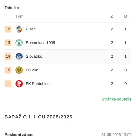
Tabulka
Tým
Z
B
12
Plzeň
2
1
13
Bohemians 1905
2
1
14
Slovácko
2
1
15
FC Zlín
2
0
FK Pardubice
2
0
Stránka soutěže
BARÁŽ O 1. LIGU 2025/2026
Poslední zápas
31.05.2026 13:00