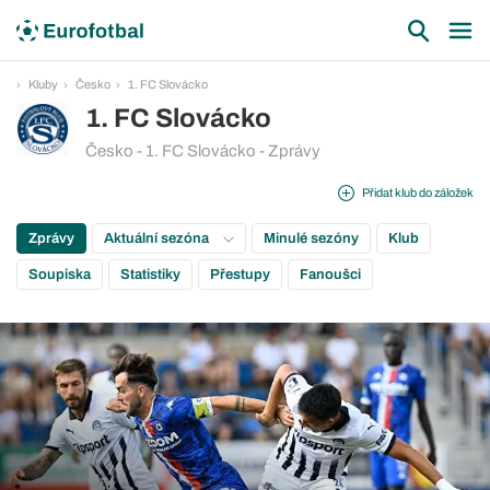
Kluby
Česko
1. FC Slovácko
1. FC Slovácko
Česko - 1. FC Slovácko - Zprávy
Přidat klub do záložek
Zprávy
Aktuální sezóna
Minulé sezóny
Klub
Soupiska
Statistiky
Přestupy
Fanoušci