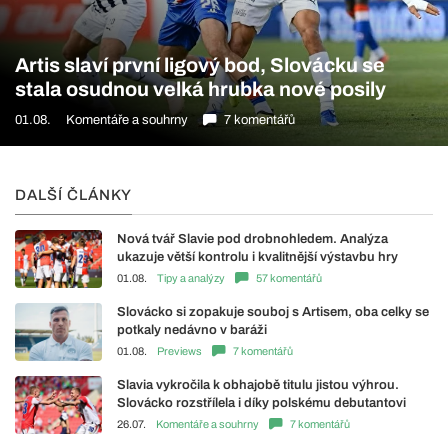
Artis slaví první ligový bod, Slovácku se
stala osudnou velká hrubka nové posily
01.08.
Komentáře a souhrny
7 komentářů
DALŠÍ ČLÁNKY
Nová tvář Slavie pod drobnohledem. Analýza
ukazuje větší kontrolu i kvalitnější výstavbu hry
01.08.
Tipy a analýzy
57 komentářů
Slovácko si zopakuje souboj s Artisem, oba celky se
potkaly nedávno v baráži
01.08.
Previews
7 komentářů
Slavia vykročila k obhajobě titulu jistou výhrou.
Slovácko rozstřílela i díky polskému debutantovi
26.07.
Komentáře a souhrny
7 komentářů