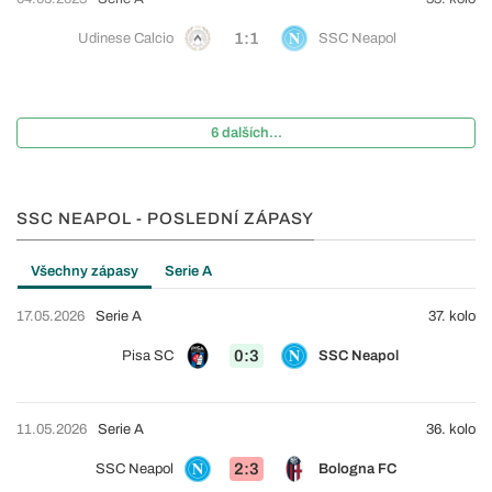
1:1
Udinese Calcio
SSC Neapol
6 dalších...
SSC NEAPOL - POSLEDNÍ ZÁPASY
Všechny zápasy
Serie A
17.05.2026
Serie A
37. kolo
0:3
Pisa SC
SSC Neapol
11.05.2026
Serie A
36. kolo
2:3
SSC Neapol
Bologna FC