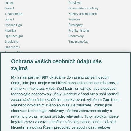
LaLiga
Previews
Serie A
Komentáře a souhrny
1. Bundesliga
Názory a komentáře
Ligue 1
Fejetony
Chance Liga
Životopisy
Niké liga
Profily, historie
Liga Portugal
Rozhovory
Eredivisie
Tipy a analýzy
Liga mistrů
Evropská liga
Reprezentace
Konferenční liga
Česko
Ochrana vašich osobních údajů nás
Mistrovství světa
Slovensko
zajímá
Liga národů
Anglie
Francie
My a naši partneři
997
ukládáme do vašeho zařízení osobní
Témata
Itálie
údaje, jako jsou údaje o prohlížení nebo jedinečné identifikátory, a
Představení týmů MS
Německo
máme k nim přístup. Výběr Souhlasím umožňuje, aby sledovací
EuroSkauting
Španělsko
technologie podporovaly účely uvedené v části My a naši partneři
PL v kostce
Argentina
zpracováváme údaje za účelem poskytování. Výběrem Zamítnout
Evropské koeficienty
Brazílie
vše nebo odvoláním svého souhlasu je zakážete. Pokud jsou
Přestupy
sledovací technologie zakázány, některé zobrazené obsahy a
Přestupové spekulace
reklamy pro vás nemusí být tolik relevantní. Tuto nabídku můžete
Přestupy
Zranění
kdykoli znovu zobrazit a změnit své volby nebo souhlas odvolat
Zápasy
kliknutím na odkaz Řízení předvoleb ve spodní části webové
Livescore