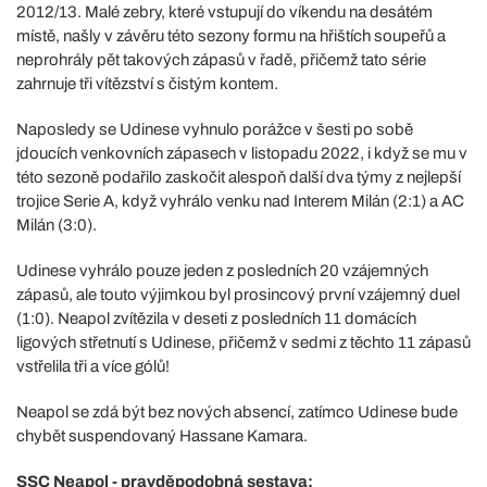
2012/13. Malé zebry, které vstupují do víkendu na desátém
místě, našly v závěru této sezony formu na hřištích soupeřů a
neprohrály pět takových zápasů v řadě, přičemž tato série
zahrnuje tři vítězství s čistým kontem.
Naposledy se Udinese vyhnulo porážce v šesti po sobě
jdoucích venkovních zápasech v listopadu 2022, i když se mu v
této sezoně podařilo zaskočit alespoň další dva týmy z nejlepší
trojice Serie A, když vyhrálo venku nad Interem Milán (2:1) a AC
Milán (3:0).
Udinese vyhrálo pouze jeden z posledních 20 vzájemných
zápasů, ale touto výjimkou byl prosincový první vzájemný duel
(1:0). Neapol zvítězila v deseti z posledních 11 domácích
ligových střetnutí s Udinese, přičemž v sedmi z těchto 11 zápasů
vstřelila tři a více gólů!
Neapol se zdá být bez nových absencí, zatímco Udinese bude
chybět suspendovaný Hassane Kamara.
SSC Neapol - pravděpodobná sestava: