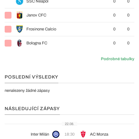
SSC Neapol
0
0
Janov CFC
0
0
Frosinone Calcio
0
0
Bologna FC
0
0
Podrobné tabulky
POSLEDNÍ VÝSLEDKY
nenalezeny žádné zápasy
NÁSLEDUJÍCÍ ZÁPASY
22.08.
Inter Milán
18:30
AC Monza