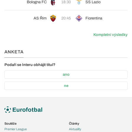
Bologna FC
18:30
SS Lazio
AS Řím
20:45
Fiorentina
Kompletní výsledky
ANKETA
Podaří se Interu obhájit titul?
ano
ne
Soutěže
Články
Premier League
Aktuality