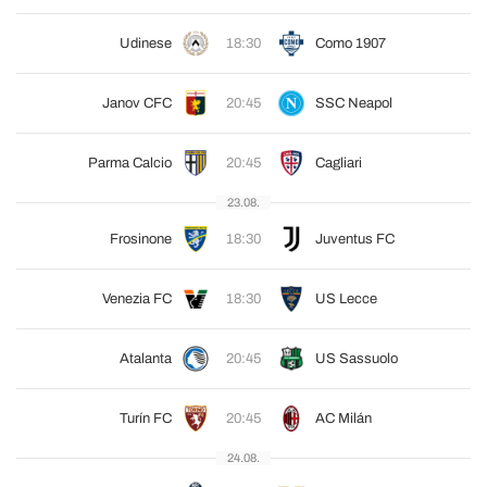
Udinese
18:30
Como 1907
Janov CFC
20:45
SSC Neapol
Parma Calcio
20:45
Cagliari
23.08.
Frosinone
18:30
Juventus FC
Venezia FC
18:30
US Lecce
Atalanta
20:45
US Sassuolo
Turín FC
20:45
AC Milán
24.08.