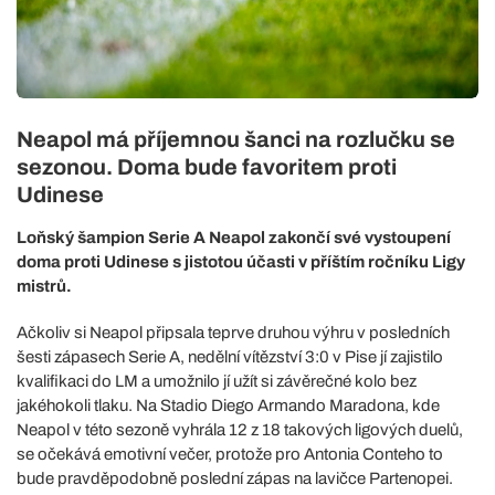
Neapol má příjemnou šanci na rozlučku se
sezonou. Doma bude favoritem proti
Udinese
Loňský šampion Serie A Neapol zakončí své vystoupení
doma proti Udinese s jistotou účasti v příštím ročníku Ligy
mistrů.
Ačkoliv si Neapol připsala teprve druhou výhru v posledních
šesti zápasech Serie A, nedělní vítězství 3:0 v Pise jí zajistilo
kvalifikaci do LM a umožnilo jí užít si závěrečné kolo bez
jakéhokoli tlaku. Na Stadio Diego Armando Maradona, kde
Neapol v této sezoně vyhrála 12 z 18 takových ligových duelů,
se očekává emotivní večer, protože pro Antonia Conteho to
bude pravděpodobně poslední zápas na lavičce Partenopei.