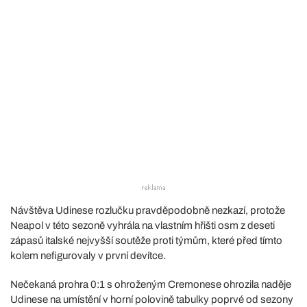
Návštěva Udinese rozlučku pravděpodobně nezkazí, protože
Neapol v této sezoně vyhrála na vlastním hřišti osm z deseti
zápasů italské nejvyšší soutěže proti týmům, které před tímto
kolem nefigurovaly v první devítce.
Nečekaná prohra 0:1 s ohroženým Cremonese ohrozila naděje
Udinese na umístění v horní polovině tabulky poprvé od sezony