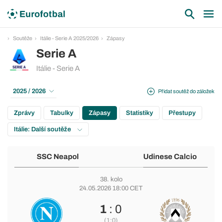
Soutěže
Itálie - Serie A 2025/2026
Zápasy
Serie A
Itálie - Serie A
2025 / 2026
Přidat soutěž do záložek
Zprávy
Tabulky
Zápasy
Statistiky
Přestupy
Itálie: Další soutěže
SSC Neapol
Udinese Calcio
38. kolo
24.05.2026 18:00 CET
1
: 0
(1:0)