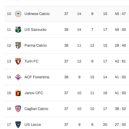
10
Udinese Calcio
37
14
8
15
45 : 47
11
US Sassuolo
38
14
7
17
46 : 50
12
Parma Calcio
38
11
12
15
28 : 46
13
Turín FC
37
12
8
17
42 : 61
14
ACF Fiorentina
38
9
15
14
41 : 50
15
Janov CFC
37
10
11
16
41 : 50
16
Cagliari Calcio
37
10
10
17
38 : 52
17
US Lecce
37
9
8
20
27 : 50