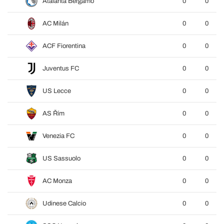
Atalanta Bergamo
0
0
AC Milán
0
0
ACF Fiorentina
0
0
Juventus FC
0
0
US Lecce
0
0
AS Řím
0
0
Venezia FC
0
0
US Sassuolo
0
0
AC Monza
0
0
Udinese Calcio
0
0