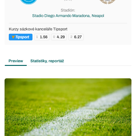
Stadión:
Stadio Diego Armando Maradona, Neapol
Kurzy sázkové kanceláře Tipsport
1.56
4.29
6.27
1
0
2
Preview
Statistiky, reportáž