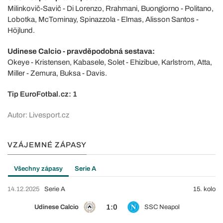
Milinkovič-Savič - Di Lorenzo, Rrahmani, Buongiorno - Politano,
Lobotka, McTominay, Spinazzola - Elmas, Alisson Santos -
Höjlund.
Udinese Calcio - pravděpodobná sestava:
Okeye - Kristensen, Kabasele, Solet - Ehizibue, Karlstrom, Atta,
Miller - Zemura, Buksa - Davis.
Tip EuroFotbal.cz: 1
Autor: Livesport.cz
VZÁJEMNÉ ZÁPASY
Všechny zápasy
Serie A
14.12.2025
Serie A
15. kolo
1:0
Udinese Calcio
SSC Neapol