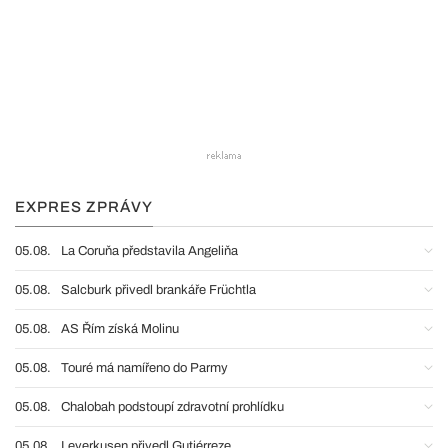
EXPRES ZPRÁVY
05.08.
La Coruňa představila Angeliňa
05.08.
Salcburk přivedl brankáře Früchtla
05.08.
AS Řím získá Molinu
05.08.
Touré má namířeno do Parmy
05.08.
Chalobah podstoupí zdravotní prohlídku
05.08.
Leverkusen přivedl Gutiérreze