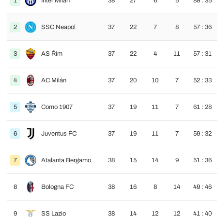
1
Inter Milán
38
27
6
5
89 : 35
2
SSC Neapol
37
22
7
8
57 : 36
3
AS Řím
37
22
4
11
57 : 31
4
AC Milán
37
20
10
7
52 : 33
5
Como 1907
37
19
11
7
61 : 28
6
Juventus FC
37
19
11
7
59 : 32
7
Atalanta Bergamo
38
15
14
9
51 : 36
8
Bologna FC
38
16
8
14
49 : 46
9
SS Lazio
38
14
12
12
41 : 40