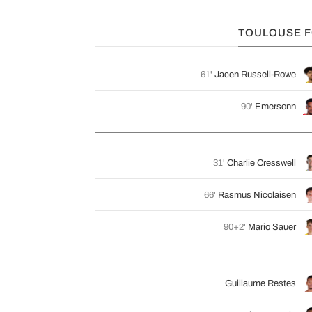
TOULOUSE 
61'
Jacen Russell-Rowe
90'
Emersonn
31'
Charlie Cresswell
66'
Rasmus Nicolaisen
90+2'
Mario Sauer
Guillaume Restes