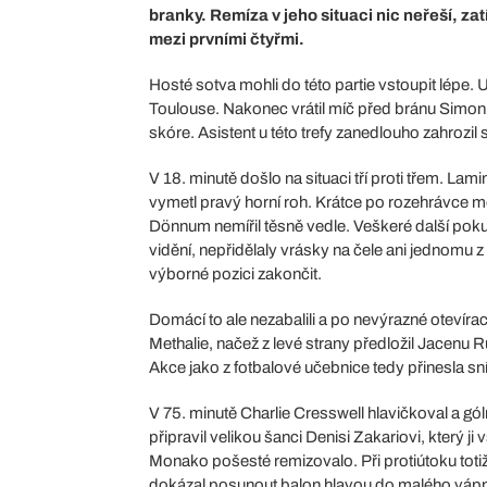
branky. Remíza v jeho situaci nic neřeší, za
mezi prvními čtyřmi.
Hosté sotva mohli do této partie vstoupit lépe.
Toulouse. Nakonec vrátil míč před bránu Simon 
skóre. Asistent u této trefy zanedlouho zahroz
V 18. minutě došlo na situaci tří proti třem. La
vymetl pravý horní roh. Krátce po rozehrávce m
Dönnum nemířil těsně vedle. Veškeré další pok
vidění, nepřidělaly vrásky na čele ani jednomu 
výborné pozici zakončit.
Domácí to ale nezabalili a po nevýrazné otevíra
Methalie, načež z levé strany předložil Jacenu
Akce jako z fotbalové učebnice tedy přinesla sn
V 75. minutě Charlie Cresswell hlavičkoval a 
připravil velikou šanci Denisi Zakariovi, který ji 
Monako pošesté remizovalo. Při protiútoku tot
dokázal posunout balon hlavou do malého vápna,