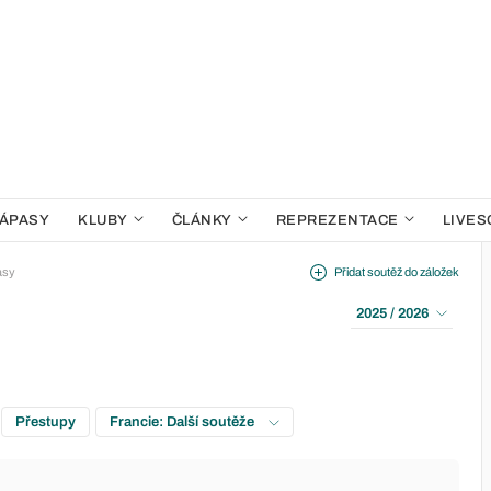
ÁPASY
KLUBY
ČLÁNKY
REPREZENTACE
LIVES
asy
Přidat soutěž do záložek
2025 / 2026
Přestupy
Francie: Další soutěže