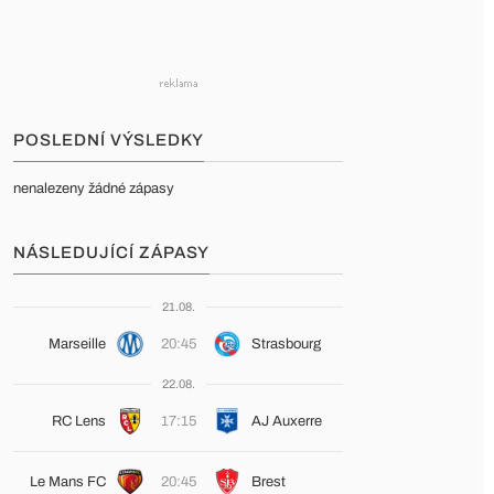
POSLEDNÍ VÝSLEDKY
nenalezeny žádné zápasy
NÁSLEDUJÍCÍ ZÁPASY
21.08.
Marseille
20:45
Strasbourg
22.08.
RC Lens
17:15
AJ Auxerre
Le Mans FC
20:45
Brest