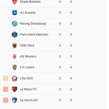
Stade Brestois
0
0
AJ Auxerre
0
0
Racing Strasbourg
0
0
Paris Saint-Germain
0
0
OGC Nice
0
0
AS Monaco
0
0
FC Lorient
0
0
Lille OSC
0
0
Le Mans FC
0
0
Le Havre AC
0
0