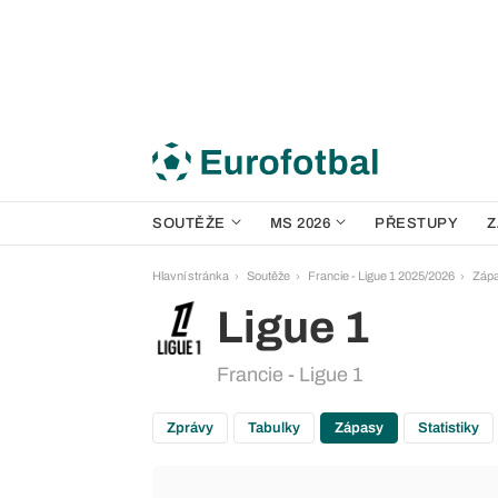
SOUTĚŽE
MS 2026
PŘESTUPY
Z
Hlavní stránka
Soutěže
Francie - Ligue 1 2025/2026
Záp
Ligue 1
Francie - Ligue 1
Zprávy
Tabulky
Zápasy
Statistiky