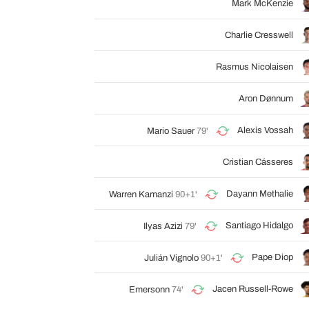
Mark McKenzie
Charlie Cresswell
Rasmus Nicolaisen
Aron Dønnum
Alexis Vossah
Mario Sauer
79'
Cristian Cásseres
Dayann Methalie
Warren Kamanzi
90+1'
Santiago Hidalgo
Ilyas Azizi
79'
Pape Diop
Julián Vignolo
90+1'
Jacen Russell-Rowe
Emersonn
74'