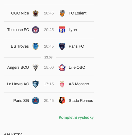
OGC Nice
20:45
FC Lorient
Toulouse FC
20:45
Lyon
ES Troyes
20:45
Paris FC
23.08.
Angers SCO
15:00
Lille OSC
Le Havre AC
17:15
AS Monaco
Paris SG
20:45
Stade Rennes
Kompletní výsledky