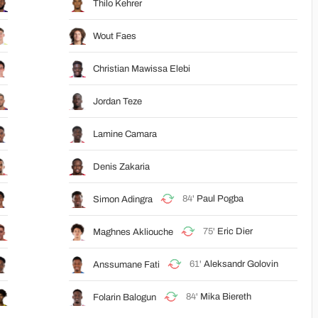
Thilo Kehrer
Wout Faes
Christian Mawissa Elebi
Jordan Teze
Lamine Camara
Denis Zakaria
84'
Paul Pogba
Simon Adingra
75'
Eric Dier
Maghnes Akliouche
61'
Aleksandr Golovin
Anssumane Fati
84'
Mika Biereth
Folarin Balogun