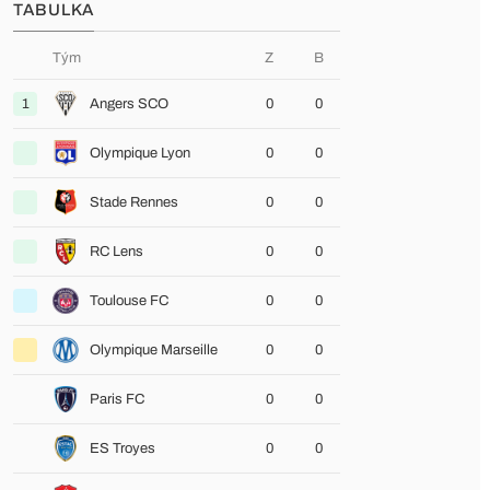
TABULKA
Tým
Z
B
1
Angers SCO
0
0
Olympique Lyon
0
0
Stade Rennes
0
0
RC Lens
0
0
Toulouse FC
0
0
Olympique Marseille
0
0
Paris FC
0
0
ES Troyes
0
0