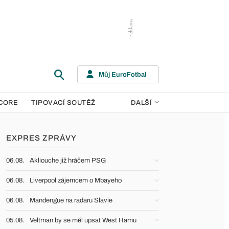
Můj EuroFotbal
CORE
TIPOVACÍ SOUTĚŽ
DALŠÍ
EXPRES ZPRÁVY
06.08.
Akliouche již hráčem PSG
06.08.
Liverpool zájemcem o Mbayeho
06.08.
Mandengue na radaru Slavie
05.08.
Veltman by se měl upsat West Hamu