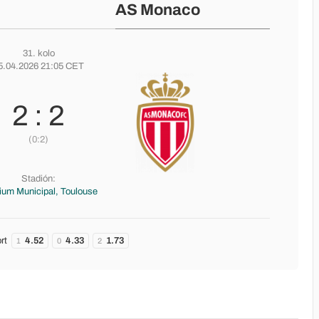
AS Monaco
31. kolo
5.04.2026 21:05 CET
2 : 2
(0:2)
Stadión:
ium Municipal, Toulouse
rt
4.52
4.33
1.73
1
0
2