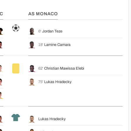
FC
AS MONACO
6'
Jordan Teze
18'
Lamine Camara
62'
Christian Mawissa Elebi
75'
Lukas Hradecky
Lukas Hradecky