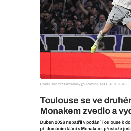
Charlie Cresswell slaví druhý gól Toulouse. (© ED JONES / AFP)
Toulouse se ve druhé
Monakem zvedlo a vyd
Duben 2026 nepatřil v podání Toulouse k do
při domácím klání s Monakem, přestože ješt