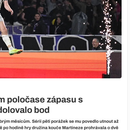
m poločase zápasu s
olovalo bod
brým měsícům. Sérii pěti porážek se mu povedlo utnout až
ě po hodině hry družina kouče Martíneze prohrávala o dvě