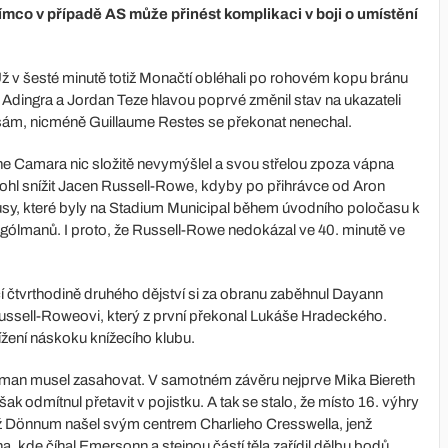
tímco v případě AS může přinést komplikaci v boji o umístění
 Už v šesté minutě totiž Monačtí obléhali po rohovém kopu bránu
Adingra a Jordan Teze hlavou poprvé změnil stav na ukazateli
il sám, nicméně Guillaume Restes se překonat nenechal.
mine Camara nic složitě nevymýšlel a svou střelou zpoza vápna
ohl snížit Jacen Russell-Rowe, kdyby po přihrávce od Aron
usy, které byly na Stadium Municipal během úvodního poločasu k
z gólmanů. I proto, že Russell-Rowe nedokázal ve 40. minutě ve
cí čtvrthodině druhého dějství si za obranu zaběhnul Dayann
 Russell-Roweovi, který z první překonal Lukáše Hradeckého.
ížení náskoku knížecího klubu.
gólman musel zasahovat. V samotném závěru nejprve Mika Biereth
však odmítnul přetavit v pojistku. A tak se stalo, že místo 16. výhry
iž Dönnum našel svým centrem Charlieho Cresswella, jenž
 kde číhal Emersonn a stejnou částí těla zařídil dělbu bodů.