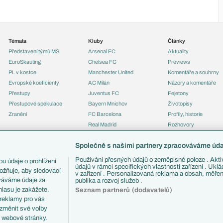
Témata
Kluby
Články
Představení týmů MS
Arsenal FC
Aktuality
EuroSkauting
Chelsea FC
Previews
PL v kostce
Manchester United
Komentáře a souhrny
Evropské koeficienty
AC Milán
Názory a komentáře
Přestupy
Juventus FC
Fejetony
Přestupové spekulace
Bayern Mnichov
Životopisy
Zranění
FC Barcelona
Profily, historie
Real Madrid
Rozhovory
Tipy a analýzy
Společně s našimi partnery zpracováváme údaj
Používání přesných údajů o zeměpisné poloze . Aktiv
u údaje o prohlížení
údajů v rámci specifických vlastností zařízení . Ukl
ožňuje, aby sledovací
v zařízení . Personalizovaná reklama a obsah, měře
ováváme údaje za
publika a rozvoj služeb .
lasu je zakážete.
Seznam partnerů (dodavatelů)
 reklamy pro vás
 změnit své volby
i webové stránky.