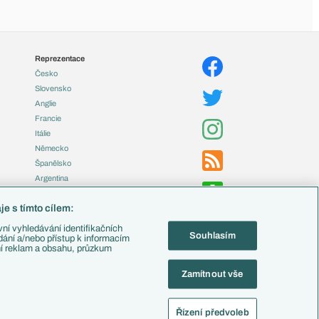
Reprezentace
Česko
Slovensko
Anglie
Francie
Itálie
Německo
Španělsko
Argentina
Brazílie
e s tímto cílem:
Přestupy
ní vyhledávání identifikačních
Souhlasím
Zápasy
ádání a/nebo přístup k informacím
ní reklam a obsahu, průzkum
Livescore
Tipovací soutěž
Zamítnout vše
Fotbal TV
Řízení předvoleb