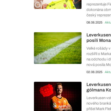
reprezentuje Fi
dokonána obměn
český reprezen
08.08.2025
Aktu
Leverkusen
posílí Mon
Velké rošády v 
rozšířil o Mar
na odchodu i d
nová posila M
02.08.2025
Aktu
Leverkusen 
gólmana Ko
Leverkusen vst
nového brankář
přišel Mark Fl