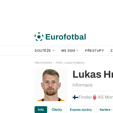
SOUTĚŽE
MS 2026
PŘESTUPY
Z
Hlavní stránka
Hráči - Lukas Hradecky
Lukas H
Informace
Finsko
AS Mo
Info
Články
Expres zprávy
Kariéra -