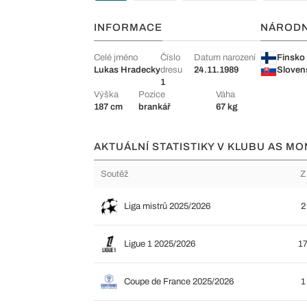
INFORMACE
NÁROD
Celé jméno
Číslo
Datum narození
Finsko
Lukas Hradecky
dresu
24.11.1989
Sloven
1
Výška
Pozice
Váha
187 cm
brankář
67 kg
AKTUÁLNÍ STATISTIKY V KLUBU AS MO
Soutěž
Z
Liga mistrů 2025/2026
2
Ligue 1 2025/2026
1
Coupe de France 2025/2026
1