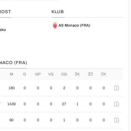
NOST
KLUB
AS Monaco (FRA)
sko
NACO (FRA)
M
G
GP
VG
OG
ŽK
ŽČ
ČK
180
0
0
0
2
0
0
0
7
1439
0
0
0
27
1
0
0
90
0
0
0
1
0
0
0