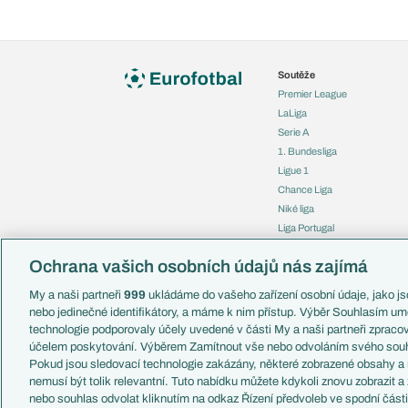
Soutěže
Premier League
LaLiga
Serie A
1. Bundesliga
Ligue 1
Chance Liga
Niké liga
Liga Portugal
Eredivisie
Ochrana vašich osobních údajů nás zajímá
Liga mistrů
Evropská liga
My a naši partneři
999
ukládáme do vašeho zařízení osobní údaje, jako jso
Konferenční liga
nebo jedinečné identifikátory, a máme k nim přístup. Výběr Souhlasím um
Mistrovství světa
technologie podporovaly účely uvedené v části My a naši partneři zprac
Liga národů
účelem poskytování. Výběrem Zamítnout vše nebo odvoláním svého souh
Pokud jsou sledovací technologie zakázány, některé zobrazené obsahy a
nemusí být tolik relevantní. Tuto nabídku můžete kdykoli znovu zobrazit a
nebo souhlas odvolat kliknutím na odkaz Řízení předvoleb ve spodní část