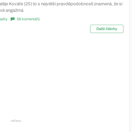
ěje Kováře (25) to s největší pravděpodobností znamená, že si
ové angažmá.
ality
58 komentářů
Další články