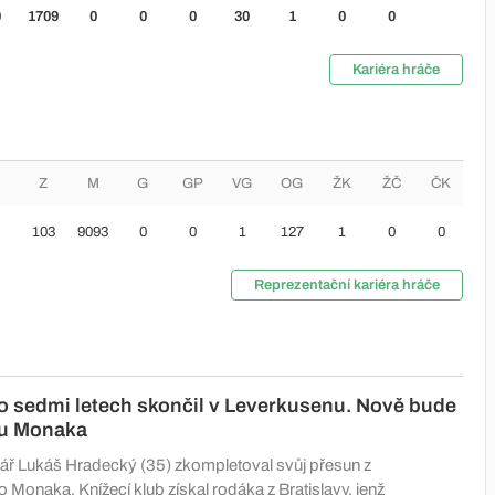
0
1709
0
0
0
30
1
0
0
Kariéra hráče
Z
M
G
GP
VG
OG
ŽK
ŽČ
ČK
103
9093
0
0
1
127
1
0
0
Reprezentační kariéra hráče
 sedmi letech skončil v Leverkusenu. Nově bude
nu Monaka
ř Lukáš Hradecký (35) zkompletoval svůj přesun z
Monaka. Knížecí klub získal rodáka z Bratislavy, jenž