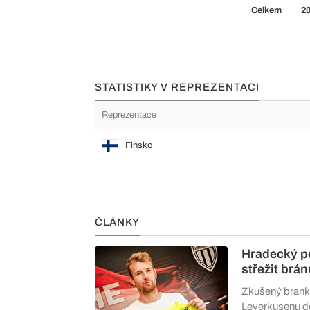
Celkem
2
STATISTIKY V REPREZENTACI
Reprezentace
Finsko
ČLÁNKY
Hradecký po
střežit brá
Zkušený branká
Leverkusenu do 