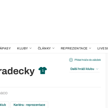
ÁPASY
KLUBY
ČLÁNKY
REPREZENTACE
LIVES
Přidat hráče do záložek
radecky
Další hráči klubu
1
naco
 klub
Kariéra - reprezentace