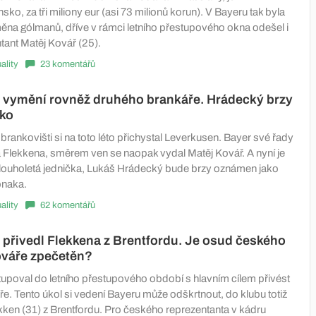
nsko, za tři miliony eur (asi 73 milionů korun). V Bayeru tak byla
a gólmanů, dříve v rámci letního přestupového okna odešel i
tant Matěj Kovář (25).
ality
23 komentářů
 vymění rovněž druhého brankáře. Hrádecký brzy
ako
brankovišti si na toto léto přichystal Leverkusen. Bayer své řady
ka Flekkena, směrem ven se naopak vydal Matěj Kovář. A nyní je
louholetá jednička, Lukáš Hrádecký bude brzy oznámen jako
onaka.
ality
62 komentářů
přivedl Flekkena z Brentfordu. Je osud českého
váře zpečetěn?
upoval do letního přestupového období s hlavním cílem přivést
e. Tento úkol si vedení Bayeru může odškrtnout, do klubu totiž
ekken (31) z Brentfordu. Pro českého reprezentanta v kádru