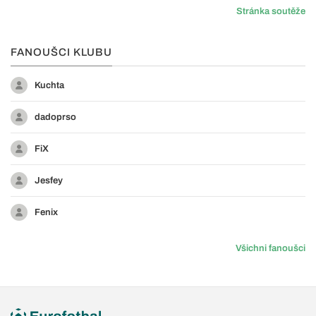
Stránka soutěže
FANOUŠCI KLUBU
Kuchta
dadoprso
FiX
Jesfey
Fenix
Všichni fanoušci