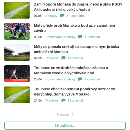
Zamíří opora Monaka do Anglie, nebo ji uloví PSG?
Akliouche si říká o velký přestup
07.05.
Aktuality
3 komentáře
Méty přišly proti Monaku o bod až v samotném
závěru
03.05.
Komentáře a souhrny
1 komentář
Méty se pomalu smiřují se sestupem, nyní je čeká
ambiciózní Monako
02.05.
Previews
1 komentář
Toulouse se ve druhém poločase zápasu s
Monakem zvedlo a vydolovalo bod
26.04.
Komentáře a souhrny
1 komentář
Toulouse chce zkousnout pohárový nezdar co
nejrychleji, doma vyzve Monako
24.04.
Previews
1 komentář
Nahoru
15 dalších...