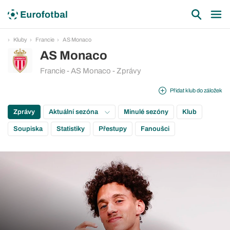
Kluby
Francie
AS Monaco
AS Monaco
Francie - AS Monaco - Zprávy
Přidat klub do záložek
Zprávy
Aktuální sezóna
Minulé sezóny
Klub
Soupiska
Statistiky
Přestupy
Fanoušci