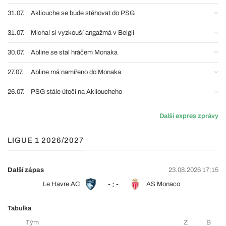
31.07.
Akliouche se bude stěhovat do PSG
31.07.
Michal si vyzkouší angažmá v Belgii
30.07.
Abline se stal hráčem Monaka
27.07.
Abline má namířeno do Monaka
26.07.
PSG stále útočí na Aklioucheho
Další expres zprávy
LIGUE 1 2026/2027
Další zápas
23.08.2026 17:15
- : -
Le Havre AC
AS Monaco
Tabulka
Tým
Z
B