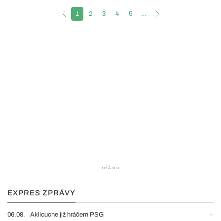
1
2
3
4
5
…
EXPRES ZPRÁVY
06.08.
Akliouche již hráčem PSG