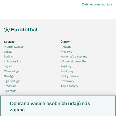
Další expres zprávy
Soutěže
Články
Premier League
Aktuality
LaLiga
Previews
Serie A
Komentáře a souhrny
1. Bundesliga
Názory a komentáře
Ligue 1
Fejetony
Chance Liga
Životopisy
Niké liga
Profily, historie
Liga Portugal
Rozhovory
Eredivisie
Tipy a analýzy
Liga mistrů
Evropská liga
Reprezentace
Konferenční liga
Česko
Ochrana vašich osobních údajů nás
Mistrovství světa
Slovensko
zajímá
Liga národů
Anglie