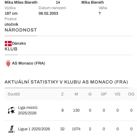
Mika Miles Biereth
14
Mika Biereth
Výška
Datum narození
Váha
187 cm
08.02.2003
?
Pozice
útočník
NÁRODNOST
Dánsko
KLUB
AS Monaco (FRA)
AKTUÁLNÍ STATISTIKY V KLUBU AS MONACO (FRA)
Soutěž
Z
M
G
GP
VG
OG
Liga mistrů
8
130
0
0
0
0
2025/2026
Ligue 1 2025/2026
32
1074
2
0
0
0