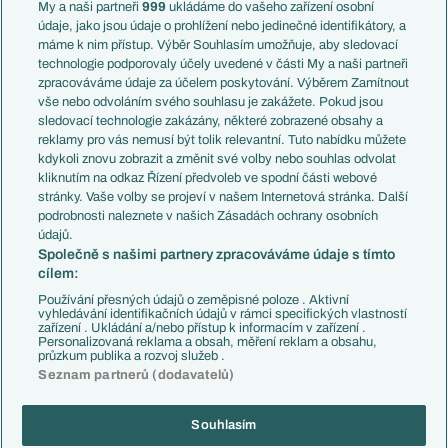
Francie
My a naši partneři
999
ukládáme do vašeho zařízení osobní
Témata
Itálie
údaje, jako jsou údaje o prohlížení nebo jedinečné identifikátory, a
Představení týmů MS
Německo
máme k nim přístup. Výběr Souhlasím umožňuje, aby sledovací
EuroSkauting
Španělsko
technologie podporovaly účely uvedené v části My a naši partneři
PL v kostce
Argentina
zpracováváme údaje za účelem poskytování. Výběrem Zamítnout
Evropské koeficienty
Brazílie
vše nebo odvoláním svého souhlasu je zakážete. Pokud jsou
Přestupy
sledovací technologie zakázány, některé zobrazené obsahy a
Přestupové spekulace
reklamy pro vás nemusí být tolik relevantní. Tuto nabídku můžete
Přestupy
Zranění
kdykoli znovu zobrazit a změnit své volby nebo souhlas odvolat
Zápasy
kliknutím na odkaz Řízení předvoleb ve spodní části webové
Livescore
stránky. Vaše volby se projeví v našem Internetová stránka. Další
Kluby
Tipovací soutěž
podrobnosti naleznete v našich Zásadách ochrany osobních
Arsenal FC
Fotbal TV
údajů.
Chelsea FC
Společně s našimi partnery zpracováváme údaje s tímto
Manchester United
cílem:
AC Milán
Juventus FC
Používání přesných údajů o zeměpisné poloze . Aktivní
Bayern Mnichov
vyhledávání identifikačních údajů v rámci specifických vlastností
zařízení . Ukládání a/nebo přístup k informacím v zařízení .
FC Barcelona
Personalizovaná reklama a obsah, měření reklam a obsahu,
Real Madrid
průzkum publika a rozvoj služeb .
Seznam partnerů (dodavatelů)
Souhlasím