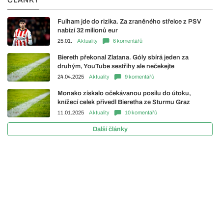
ČLÁNKY
Fulham jde do rizika. Za zraněného střelce z PSV
nabízí 32 milionů eur
25.01.
Aktuality
6 komentářů
Biereth překonal Zlatana. Góly sbírá jeden za
druhým, YouTube sestřihy ale nečekejte
24.04.2025
Aktuality
9 komentářů
Monako získalo očekávanou posilu do útoku,
knížecí celek přivedl Bieretha ze Sturmu Graz
11.01.2025
Aktuality
10 komentářů
Další články