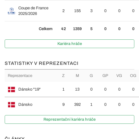
Coupe de France
2
155
3
0
0
0
2025/2026
Celkem
42
1359
5
0
0
0
Kariéra hráče
STATISTIKY V REPREZENTACI
Reprezentace
Z
M
G
GP
VG
OG
Dánsko "19"
1
13
0
0
0
0
Dánsko
9
392
1
0
0
0
Reprezentační kariéra hráče