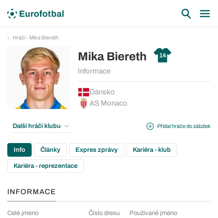
Hráči - Mika Biereth
Mika Biereth
14
Informace
Dánsko
AS Monaco
Další hráči klubu
Přidat hráče do záložek
Info
Články
Expres zprávy
Kariéra - klub
Kariéra - reprezentace
INFORMACE
Celé jméno
Číslo dresu
Používané jméno