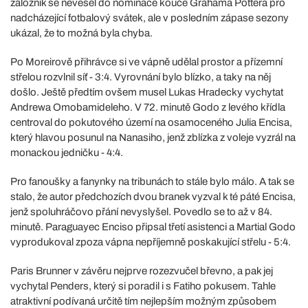
záložník se nevešel do nominace kouče Grahama Pottera pro
nadcházející fotbalový svátek, ale v posledním zápase sezony
ukázal, že to možná byla chyba.
Po Moreirově přihrávce si ve vápně udělal prostor a přízemní
střelou rozvlnil síť - 3:4. Vyrovnání bylo blízko, a taky na něj
došlo. Ještě předtím ovšem musel Lukas Hradecky vychytat
Andrewa Omobamideleho. V 72. minutě Godo z levého křídla
centroval do pokutového území na osamoceného Julia Encisa,
který hlavou posunul na Nanasiho, jenž zblízka z voleje vyzrál na
monackou jedničku - 4:4.
Pro fanoušky a fanynky na tribunách to stále bylo málo. A tak se
stalo, že autor předchozích dvou branek vyzval k té páté Encisa,
jenž spoluhráčovo přání nevyslyšel. Povedlo se to až v 84.
minutě. Paraguayec Enciso připsal třetí asistenci a Martial Godo
vyprodukoval zpoza vápna nepříjemně poskakující střelu - 5:4.
Paris Brunner v závěru nejprve rozezvučel břevno, a pak jej
vychytal Penders, který si poradil i s Fatiho pokusem. Tahle
atraktivní podívaná určitě tím nejlepším možným způsobem