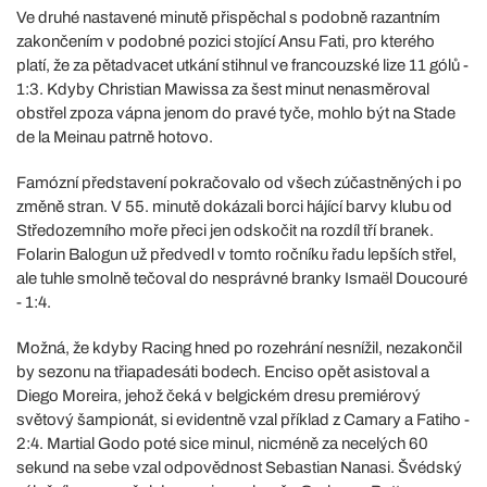
Ve druhé nastavené minutě přispěchal s podobně razantním
zakončením v podobné pozici stojící Ansu Fati, pro kterého
platí, že za pětadvacet utkání stihnul ve francouzské lize 11 gólů -
1:3. Kdyby Christian Mawissa za šest minut nenasměroval
obstřel zpoza vápna jenom do pravé tyče, mohlo být na Stade
de la Meinau patrně hotovo.
Famózní představení pokračovalo od všech zúčastněných i po
změně stran. V 55. minutě dokázali borci hájící barvy klubu od
Středozemního moře přeci jen odskočit na rozdíl tří branek.
Folarin Balogun už předvedl v tomto ročníku řadu lepších střel,
ale tuhle smolně tečoval do nesprávné branky Ismaël Doucouré
- 1:4.
Možná, že kdyby Racing hned po rozehrání nesnížil, nezakončil
by sezonu na třiapadesáti bodech. Enciso opět asistoval a
Diego Moreira, jehož čeká v belgickém dresu premiérový
světový šampionát, si evidentně vzal příklad z Camary a Fatiho -
2:4. Martial Godo poté sice minul, nicméně za necelých 60
sekund na sebe vzal odpovědnost Sebastian Nanasi. Švédský