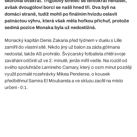
skóroval dvakrát. Třígólový střelec se tentokrát nenašel,
avšak dvougóloví borci se našli hned tři. Dva byli na
domácí straně, tudíž mohli po finálním hvizdu oslavit
patnáctou výhru, která však měla hořkou příchuť, protože
sedmá pozice Monaka byla už nedostižná.
Monacký kapitán Denis Zakaria před týdnem v duelu s Lille
zamířil do vlastní sítě. Nikdo jiný už balon za záda gólmana
nedostal, takže AS prohrálo. Švýcarský fotbalista chtěl svoje
zaváhání odčinit už ve 2. minutě, jenže mířil vedle. Na rozdíl od
svého spoluhráče Lamineho Camary, který o osm minut později
využil pomalé rozehrávky Mikea Penderse, o kousek
předběhnul Samira El Moubareta a ve skluzu zacílil na místo
určení - 0:1.