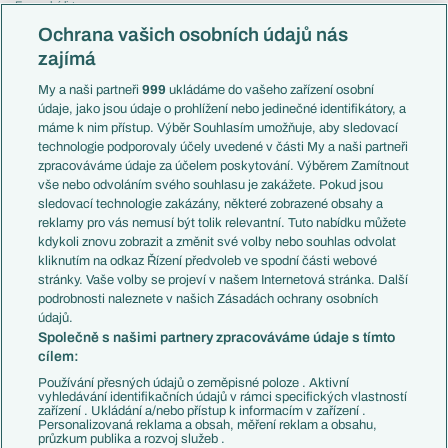
Evropská liga
Reprezentace
Konferenční liga
Česko
Ochrana vašich osobních údajů nás
Mistrovství světa
Slovensko
zajímá
Liga národů
Anglie
Francie
My a naši partneři
999
ukládáme do vašeho zařízení osobní
Témata
Itálie
údaje, jako jsou údaje o prohlížení nebo jedinečné identifikátory, a
Představení týmů MS
Německo
máme k nim přístup. Výběr Souhlasím umožňuje, aby sledovací
EuroSkauting
Španělsko
technologie podporovaly účely uvedené v části My a naši partneři
PL v kostce
Argentina
zpracováváme údaje za účelem poskytování. Výběrem Zamítnout
Evropské koeficienty
Brazílie
vše nebo odvoláním svého souhlasu je zakážete. Pokud jsou
Přestupy
sledovací technologie zakázány, některé zobrazené obsahy a
Přestupové spekulace
reklamy pro vás nemusí být tolik relevantní. Tuto nabídku můžete
Přestupy
Zranění
kdykoli znovu zobrazit a změnit své volby nebo souhlas odvolat
Zápasy
kliknutím na odkaz Řízení předvoleb ve spodní části webové
Livescore
stránky. Vaše volby se projeví v našem Internetová stránka. Další
Kluby
Tipovací soutěž
podrobnosti naleznete v našich Zásadách ochrany osobních
Arsenal FC
Fotbal TV
údajů.
Chelsea FC
Společně s našimi partnery zpracováváme údaje s tímto
Manchester United
cílem:
AC Milán
Juventus FC
Používání přesných údajů o zeměpisné poloze . Aktivní
Bayern Mnichov
vyhledávání identifikačních údajů v rámci specifických vlastností
zařízení . Ukládání a/nebo přístup k informacím v zařízení .
FC Barcelona
Personalizovaná reklama a obsah, měření reklam a obsahu,
Real Madrid
průzkum publika a rozvoj služeb .