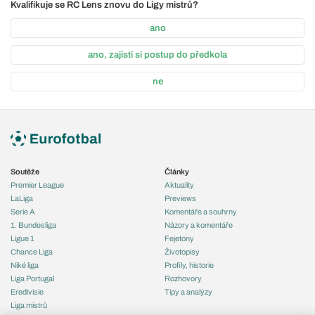
Kvalifikuje se RC Lens znovu do Ligy mistrů?
ano
ano, zajistí si postup do předkola
ne
Soutěže
Články
Premier League
Aktuality
LaLiga
Previews
Serie A
Komentáře a souhrny
1. Bundesliga
Názory a komentáře
Ligue 1
Fejetony
Chance Liga
Životopisy
Niké liga
Profily, historie
Liga Portugal
Rozhovory
Eredivisie
Tipy a analýzy
Liga mistrů