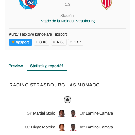
(1:3)
Stadión:
Stade de la Meinau, Strasbourg
Kurzy sázkové kanceláře Tipsport
3.43
4.35
1.97
1
0
2
Preview
Statistiky, reportáž
RACING STRASBOURG
AS MONACO
34'
Martial Godo
10'
Lamine Camara
58'
Diego Moreira
42'
Lamine Camara