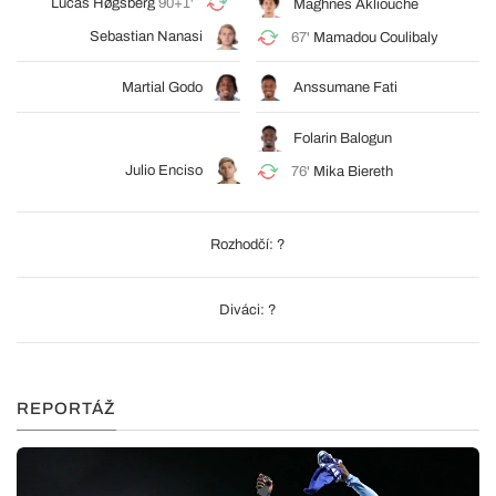
Lucas Høgsberg
90+1'
Maghnes Akliouche
Sebastian Nanasi
67'
Mamadou Coulibaly
Martial Godo
Anssumane Fati
Folarin Balogun
Julio Enciso
76'
Mika Biereth
Rozhodčí: ?
Diváci: ?
REPORTÁŽ