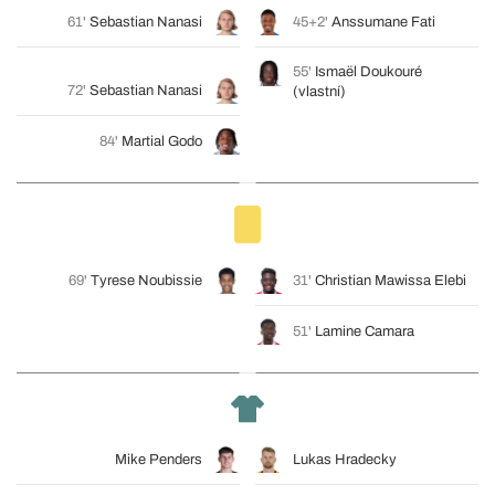
61'
Sebastian Nanasi
45+2'
Anssumane Fati
55'
Ismaël Doukouré
72'
Sebastian Nanasi
(vlastní)
84'
Martial Godo
69'
Tyrese Noubissie
31'
Christian Mawissa Elebi
51'
Lamine Camara
Mike Penders
Lukas Hradecky