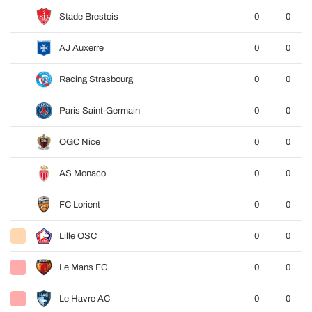
Stade Brestois
0
0
AJ Auxerre
0
0
Racing Strasbourg
0
0
Paris Saint-Germain
0
0
OGC Nice
0
0
AS Monaco
0
0
FC Lorient
0
0
Lille OSC
0
0
Le Mans FC
0
0
Le Havre AC
0
0