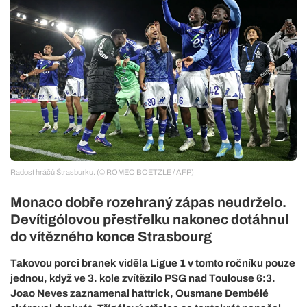
Radost hráčů Štrasburku. (© ROMEO BOETZLE / AFP)
Monaco dobře rozehraný zápas neudrželo.
Devítigólovou přestřelku nakonec dotáhnul
do vítězného konce Strasbourg
Takovou porci branek viděla Ligue 1 v tomto ročníku pouze
jednou, když ve 3. kole zvítězilo PSG nad Toulouse 6:3.
Joao Neves zaznamenal hattrick, Ousmane Dembélé