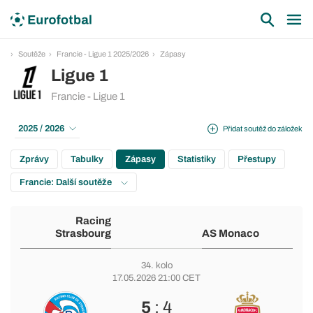
Soutěže
Francie - Ligue 1 2025/2026
Zápasy
Ligue 1
Francie - Ligue 1
2025 / 2026
Přidat soutěž do záložek
Zprávy
Tabulky
Zápasy
Statistiky
Přestupy
Francie: Další soutěže
Racing
Strasbourg
AS Monaco
34. kolo
17.05.2026 21:00 CET
5
: 4