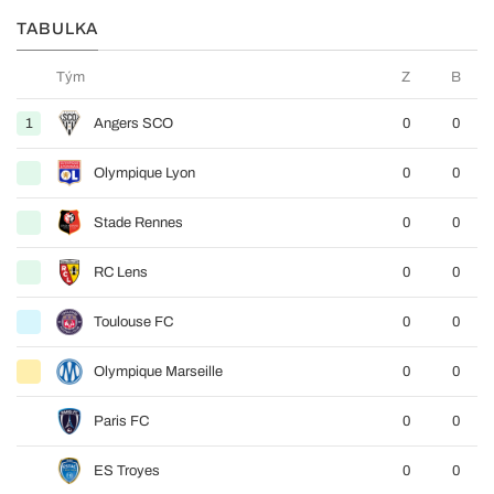
TABULKA
Tým
Z
B
1
Angers SCO
0
0
Olympique Lyon
0
0
Stade Rennes
0
0
RC Lens
0
0
Toulouse FC
0
0
Olympique Marseille
0
0
Paris FC
0
0
ES Troyes
0
0