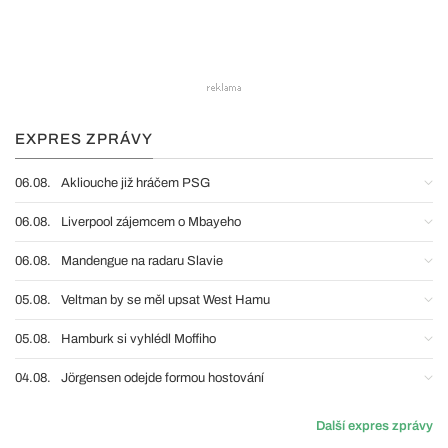
EXPRES ZPRÁVY
06.08.
Akliouche již hráčem PSG
06.08.
Liverpool zájemcem o Mbayeho
06.08.
Mandengue na radaru Slavie
05.08.
Veltman by se měl upsat West Hamu
05.08.
Hamburk si vyhlédl Moffiho
04.08.
Jörgensen odejde formou hostování
Další expres zprávy