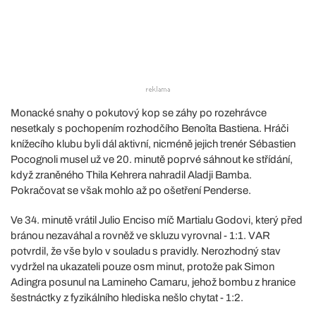
Monacké snahy o pokutový kop se záhy po rozehrávce
nesetkaly s pochopením rozhodčího Benoîta Bastiena. Hráči
knížecího klubu byli dál aktivní, nicméně jejich trenér Sébastien
Pocognoli musel už ve 20. minutě poprvé sáhnout ke střídání,
když zraněného Thila Kehrera nahradil Aladji Bamba.
Pokračovat se však mohlo až po ošetření Penderse.
Ve 34. minutě vrátil Julio Enciso míč Martialu Godovi, který před
bránou nezaváhal a rovněž ve skluzu vyrovnal - 1:1. VAR
potvrdil, že vše bylo v souladu s pravidly. Nerozhodný stav
vydržel na ukazateli pouze osm minut, protože pak Simon
Adingra posunul na Lamineho Camaru, jehož bombu z hranice
šestnáctky z fyzikálního hlediska nešlo chytat - 1:2.