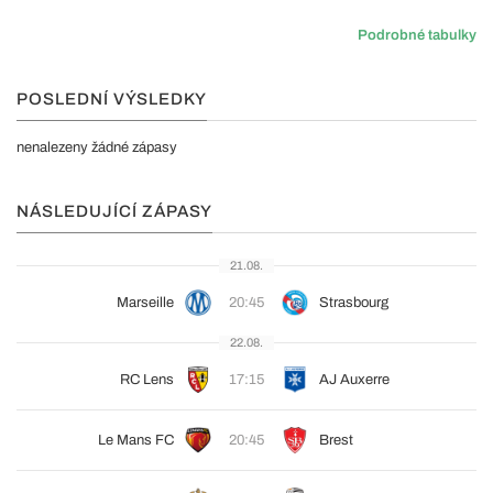
Podrobné tabulky
POSLEDNÍ VÝSLEDKY
nenalezeny žádné zápasy
NÁSLEDUJÍCÍ ZÁPASY
21.08.
Marseille
20:45
Strasbourg
22.08.
RC Lens
17:15
AJ Auxerre
Le Mans FC
20:45
Brest