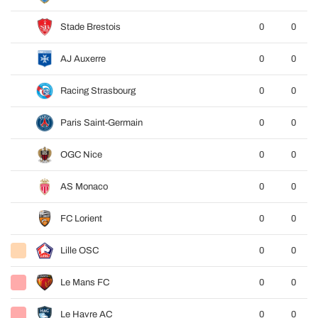
Stade Brestois
0
0
AJ Auxerre
0
0
Racing Strasbourg
0
0
Paris Saint-Germain
0
0
OGC Nice
0
0
AS Monaco
0
0
FC Lorient
0
0
Lille OSC
0
0
Le Mans FC
0
0
Le Havre AC
0
0