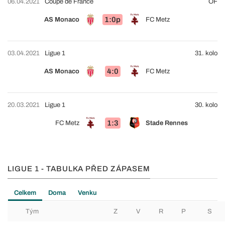
06.04.2021
Coupe de France
OF
1:0p
AS Monaco
FC Metz
03.04.2021
Ligue 1
31. kolo
4:0
AS Monaco
FC Metz
20.03.2021
Ligue 1
30. kolo
1:3
FC Metz
Stade Rennes
LIGUE 1 - TABULKA PŘED ZÁPASEM
Celkem
Doma
Venku
Tým
Z
V
R
P
S