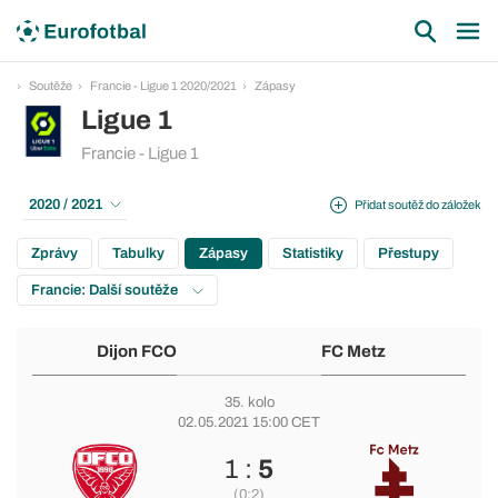
Soutěže
Francie - Ligue 1 2020/2021
Zápasy
Ligue 1
Francie - Ligue 1
2020 / 2021
Přidat soutěž do záložek
Zprávy
Tabulky
Zápasy
Statistiky
Přestupy
Francie: Další soutěže
Dijon FCO
FC Metz
35. kolo
02.05.2021 15:00 CET
1 :
5
(0:2)