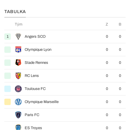
TABULKA
Tým
Z
B
1
Angers SCO
0
0
Olympique Lyon
0
0
Stade Rennes
0
0
RC Lens
0
0
Toulouse FC
0
0
Olympique Marseille
0
0
Paris FC
0
0
ES Troyes
0
0