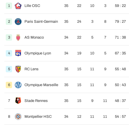
1
Lille OSC
35
22
10
3
59 : 22
2
Paris Saint-Germain
35
24
3
8
79 : 27
3
AS Monaco
34
22
5
7
71 : 38
4
Olympique Lyon
34
19
10
5
67 : 35
5
RC Lens
35
15
11
9
55 : 48
6
Olympique Marseille
35
15
11
9
50 : 43
7
Stade Rennes
35
15
9
11
48 : 37
8
Montpellier HSC
34
12
11
11
54 : 57