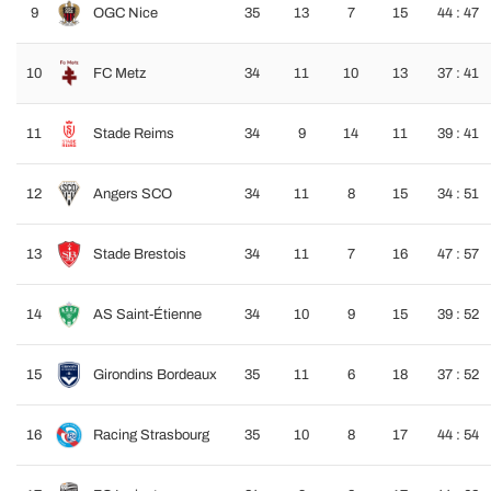
9
OGC Nice
35
13
7
15
44 : 47
10
FC Metz
34
11
10
13
37 : 41
11
Stade Reims
34
9
14
11
39 : 41
12
Angers SCO
34
11
8
15
34 : 51
13
Stade Brestois
34
11
7
16
47 : 57
14
AS Saint-Étienne
34
10
9
15
39 : 52
15
Girondins Bordeaux
35
11
6
18
37 : 52
16
Racing Strasbourg
35
10
8
17
44 : 54