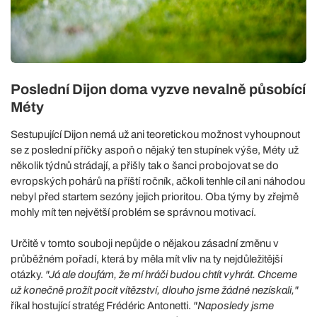
Poslední Dijon doma vyzve nevalně působící
Méty
Sestupující Dijon nemá už ani teoretickou možnost vyhoupnout
se z poslední příčky aspoň o nějaký ten stupínek výše, Méty už
několik týdnů strádají, a přišly tak o šanci probojovat se do
evropských pohárů na příští ročník, ačkoli tenhle cíl ani náhodou
nebyl před startem sezóny jejich prioritou. Oba týmy by zřejmě
mohly mít ten největší problém se správnou motivací.
Určitě v tomto souboji nepůjde o nějakou zásadní změnu v
průběžném pořadí, která by měla mít vliv na ty nejdůležitější
otázky.
"Já ale doufám, že mí hráči budou chtít vyhrát. Chceme
už konečně prožít pocit vítězství, dlouho jsme žádné nezískali,"
říkal hostující stratég Frédéric Antonetti.
"Naposledy jsme