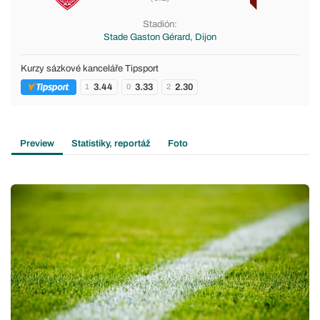
Stadión:
Stade Gaston Gérard, Dijon
Kurzy sázkové kanceláře Tipsport
3.44
3.33
2.30
1
0
2
Preview
Statistiky, reportáž
Foto