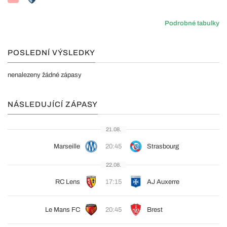
Podrobné tabulky
POSLEDNÍ VÝSLEDKY
nenalezeny žádné zápasy
NÁSLEDUJÍCÍ ZÁPASY
21.08.
Marseille
20:45
Strasbourg
22.08.
RC Lens
17:15
AJ Auxerre
Le Mans FC
20:45
Brest