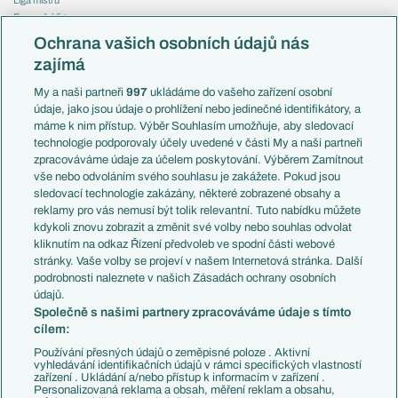
Evropská liga
Reprezentace
Konferenční liga
Česko
Ochrana vašich osobních údajů nás
Mistrovství světa
Slovensko
zajímá
Liga národů
Anglie
Francie
My a naši partneři
997
ukládáme do vašeho zařízení osobní
Témata
Itálie
údaje, jako jsou údaje o prohlížení nebo jedinečné identifikátory, a
Představení týmů MS
Německo
máme k nim přístup. Výběr Souhlasím umožňuje, aby sledovací
EuroSkauting
Španělsko
technologie podporovaly účely uvedené v části My a naši partneři
PL v kostce
Argentina
zpracováváme údaje za účelem poskytování. Výběrem Zamítnout
Evropské koeficienty
Brazílie
vše nebo odvoláním svého souhlasu je zakážete. Pokud jsou
Přestupy
sledovací technologie zakázány, některé zobrazené obsahy a
Přestupové spekulace
reklamy pro vás nemusí být tolik relevantní. Tuto nabídku můžete
Přestupy
Zranění
kdykoli znovu zobrazit a změnit své volby nebo souhlas odvolat
Zápasy
kliknutím na odkaz Řízení předvoleb ve spodní části webové
Livescore
stránky. Vaše volby se projeví v našem Internetová stránka. Další
Kluby
Tipovací soutěž
podrobnosti naleznete v našich Zásadách ochrany osobních
Arsenal FC
Fotbal TV
údajů.
Chelsea FC
Společně s našimi partnery zpracováváme údaje s tímto
Manchester United
cílem:
AC Milán
Juventus FC
Používání přesných údajů o zeměpisné poloze . Aktivní
Bayern Mnichov
vyhledávání identifikačních údajů v rámci specifických vlastností
zařízení . Ukládání a/nebo přístup k informacím v zařízení .
FC Barcelona
Personalizovaná reklama a obsah, měření reklam a obsahu,
Real Madrid