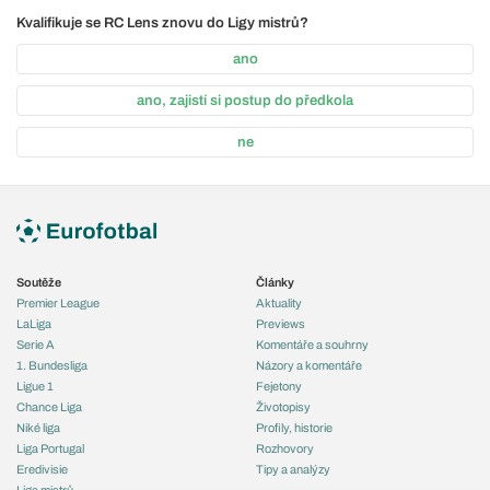
Kvalifikuje se RC Lens znovu do Ligy mistrů?
ano
ano, zajistí si postup do předkola
ne
Soutěže
Články
Premier League
Aktuality
LaLiga
Previews
Serie A
Komentáře a souhrny
1. Bundesliga
Názory a komentáře
Ligue 1
Fejetony
Chance Liga
Životopisy
Niké liga
Profily, historie
Liga Portugal
Rozhovory
Eredivisie
Tipy a analýzy
Liga mistrů