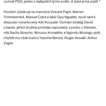
vyzvali PSG, jeden z nejlepších týmů světa. A zase jsme padli."
Hostům zůstávají na marodce Vincent Pajot, Warren
Tchimbembé, Manuel Cabit a také Opa Nguette, nově není k
dispozici vykartovaný Kiki Kouyaté. Domácí stratég David
Linarés, jehož družina prohrála naposledy vysoko v Rennes,
vítá Sachu Boeyho, Moussu Konatého a Ngondu Muzingu zpět,
chybět mu však budou Yassine Benzia, Roger Assalé i Arthur
Zagre.