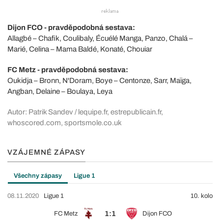
Dijon FCO - pravděpodobná sestava:
Allagbé – Chafik, Coulibaly, Écuélé Manga, Panzo, Chalá –
Marié, Celina – Mama Baldé, Konaté, Chouiar
FC Metz - pravděpodobná sestava:
Oukidja – Bronn, N'Doram, Boye – Centonze, Sarr, Maïga,
Angban, Delaine – Boulaya, Leya
Autor: Patrik Sandev / lequipe.fr, estrepublicain.fr,
whoscored.com, sportsmole.co.uk
VZÁJEMNÉ ZÁPASY
Všechny zápasy
Ligue 1
08.11.2020
Ligue 1
10. kolo
1:1
FC Metz
Dijon FCO