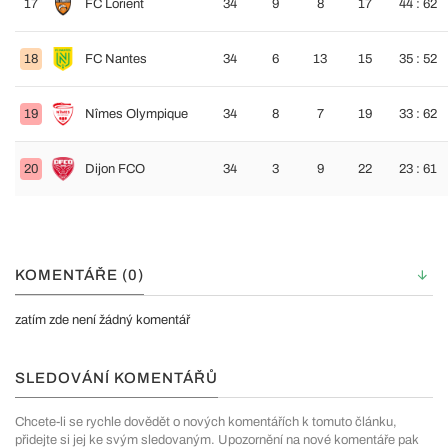
17
FC Lorient
34
9
8
17
44 : 62
18
FC Nantes
34
6
13
15
35 : 52
19
Nîmes Olympique
34
8
7
19
33 : 62
20
Dijon FCO
34
3
9
22
23 : 61
KOMENTÁŘE (0)
zatím zde není žádný komentář
SLEDOVÁNÍ KOMENTÁŘŮ
Chcete-li se rychle dovědět o nových komentářích k tomuto článku,
přidejte si jej ke svým sledovaným. Upozornění na nové komentáře pak