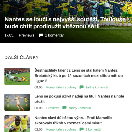
Nantes se loučí s nejvyšší soutěží, Toulouse
bude chtít prodloužit vítěznou sérii
17.05.
Previews
1 komentář
DALŠÍ ČLÁNKY
Šestnáctiletý talent z Lens se stal katem Nantes.
Bretaňský klub po 14 sezonách mezi elitou míří do
Ligue 2
08.05.
Komentáře a souhrny
žádný komentář
Lens se pokusí uživit naději na titul, Nantes na holé
přežití
08.05.
Previews
žádný komentář
Nantes slaví důležitou výhru. Proti Marseille
skórovalo třikrát v rozmezí osmi minut
02.05.
Komentáře a souhrny
1 komentář