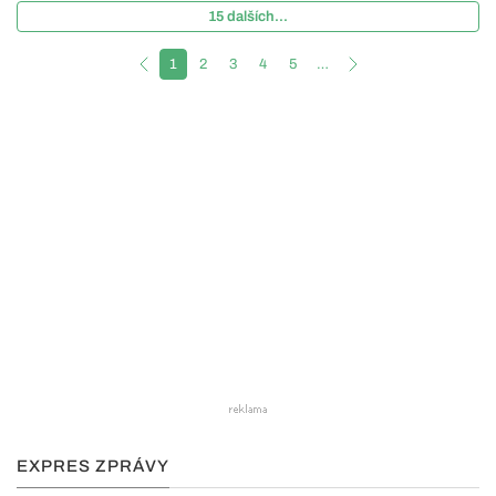
15 dalších...
1
2
3
4
5
…
EXPRES ZPRÁVY