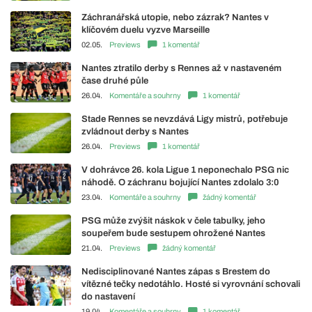
Záchranářská utopie, nebo zázrak? Nantes v
klíčovém duelu vyzve Marseille
02.05.
Previews
1 komentář
Nantes ztratilo derby s Rennes až v nastaveném
čase druhé půle
26.04.
Komentáře a souhrny
1 komentář
Stade Rennes se nevzdává Ligy mistrů, potřebuje
zvládnout derby s Nantes
26.04.
Previews
1 komentář
V dohrávce 26. kola Ligue 1 neponechalo PSG nic
náhodě. O záchranu bojující Nantes zdolalo 3:0
23.04.
Komentáře a souhrny
žádný komentář
PSG může zvýšit náskok v čele tabulky, jeho
soupeřem bude sestupem ohrožené Nantes
21.04.
Previews
žádný komentář
Nedisciplinované Nantes zápas s Brestem do
vítězné tečky nedotáhlo. Hosté si vyrovnání schovali
do nastavení
19.04.
Komentáře a souhrny
1 komentář