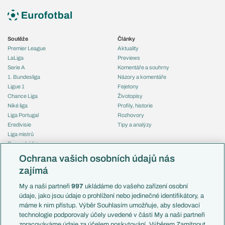
Soutěže
Články
Premier League
Aktuality
LaLiga
Previews
Serie A
Komentáře a souhrny
1. Bundesliga
Názory a komentáře
Ligue 1
Fejetony
Chance Liga
Životopisy
Niké liga
Profily, historie
Liga Portugal
Rozhovory
Eredivisie
Tipy a analýzy
Liga mistrů
Evropská liga
Reprezentace
Konferenční liga
Česko
Ochrana vašich osobních údajů nás
Mistrovství světa
Slovensko
zajímá
Liga národů
Anglie
Francie
My a naši partneři
997
ukládáme do vašeho zařízení osobní
Témata
Itálie
údaje, jako jsou údaje o prohlížení nebo jedinečné identifikátory, a
Představení týmů MS
Německo
máme k nim přístup. Výběr Souhlasím umožňuje, aby sledovací
EuroSkauting
Španělsko
technologie podporovaly účely uvedené v části My a naši partneři
PL v kostce
Argentina
zpracováváme údaje za účelem poskytování. Výběrem Zamítnout