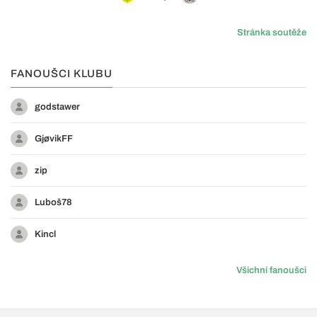
Stránka soutěže
FANOUŠCI KLUBU
godstawer
GjøvikFF
zip
Luboš78
Kincl
Všichni fanoušci