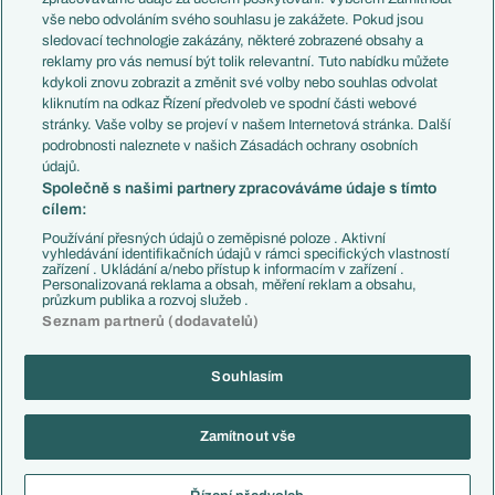
Evropské koeficienty
Brazílie
vše nebo odvoláním svého souhlasu je zakážete. Pokud jsou
Přestupy
sledovací technologie zakázány, některé zobrazené obsahy a
Přestupové spekulace
reklamy pro vás nemusí být tolik relevantní. Tuto nabídku můžete
Přestupy
Zranění
kdykoli znovu zobrazit a změnit své volby nebo souhlas odvolat
Zápasy
kliknutím na odkaz Řízení předvoleb ve spodní části webové
Livescore
stránky. Vaše volby se projeví v našem Internetová stránka. Další
Kluby
Tipovací soutěž
podrobnosti naleznete v našich Zásadách ochrany osobních
Arsenal FC
Fotbal TV
údajů.
Chelsea FC
Společně s našimi partnery zpracováváme údaje s tímto
Manchester United
cílem:
AC Milán
Juventus FC
Používání přesných údajů o zeměpisné poloze . Aktivní
Bayern Mnichov
vyhledávání identifikačních údajů v rámci specifických vlastností
zařízení . Ukládání a/nebo přístup k informacím v zařízení .
FC Barcelona
Personalizovaná reklama a obsah, měření reklam a obsahu,
Real Madrid
průzkum publika a rozvoj služeb .
Seznam partnerů (dodavatelů)
Souhlasím
Copyright © 2001-2026 EuroFotbal.cz. Využíváme zpravodajství ČTK.
RSS
Podmínky užití
Informace o zpracování osobních údajů
Zamítnout vše
GDPR a žurnalistika
Nastavení soukromí
Kontakt
Tiráž