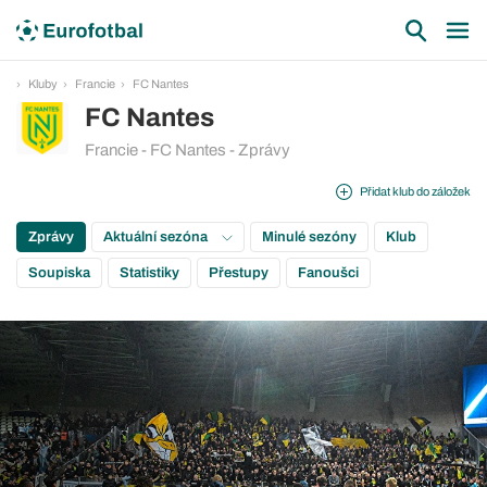
Kluby
Francie
FC Nantes
FC Nantes
Francie - FC Nantes - Zprávy
Přidat klub do záložek
Zprávy
Aktuální sezóna
Minulé sezóny
Klub
Soupiska
Statistiky
Přestupy
Fanoušci