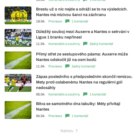
Brestu už o nic nejde a odráží se to na výsledcích.
Nantes má mizivou šanci na záchranu
19.04.
Previews
1 komentář
Důležitý souboj mezi Auxerre a Nantes o setrvání v
Ligue 1 branku nepřinesl
11.04.
Komentáře a souhrny
žádný komentář
Přímý střet ze sestupového pásma: Auxerre může
Nantes odskočit již na osm bodů
11.04.
Previews
žádný komentář
Zápas posledního s předposledním skončil remízou.
Mety proti oslabenému Nantes na regulérní gól
nedosáhly
05.04.
Komentáře a souhrny
1 komentář
Bitva se samotného dna tabulky: Méty přivítají
Nantes
04.04.
Previews
1 komentář
Nahoru