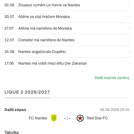
02.08.
Zouaoui vymění Le Havre za Nantes
30.07.
Abline se stal hráčem Monaka
27.07.
Abline má namířeno do Monaka
12.07.
Corredor má namířeno do Nantes
24.06.
Nantes angažovalo Dupého
17.06.
Nantes má vrátit mezi elitu Der Zakarian
Další expres zprávy
LIGUE 2 2026/2027
Další zápas
08.08.2026 20:45
- : -
FC Nantes
Red Star FC
Tabulka