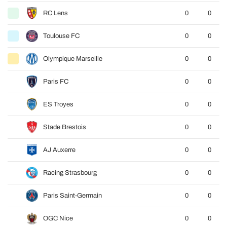
RC Lens
0
0
Toulouse FC
0
0
Olympique Marseille
0
0
Paris FC
0
0
ES Troyes
0
0
Stade Brestois
0
0
AJ Auxerre
0
0
Racing Strasbourg
0
0
Paris Saint-Germain
0
0
OGC Nice
0
0