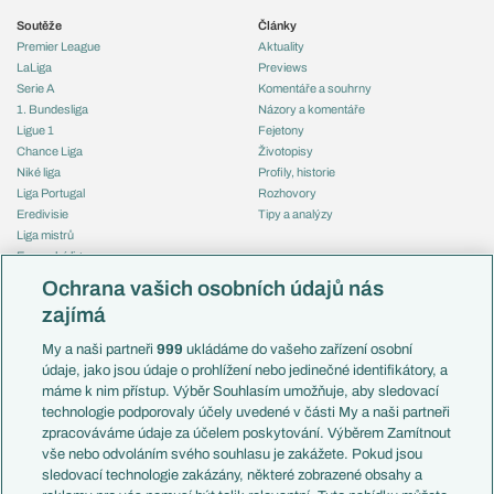
Soutěže
Články
Premier League
Aktuality
LaLiga
Previews
Serie A
Komentáře a souhrny
1. Bundesliga
Názory a komentáře
Ligue 1
Fejetony
Chance Liga
Životopisy
Niké liga
Profily, historie
Liga Portugal
Rozhovory
Eredivisie
Tipy a analýzy
Liga mistrů
Evropská liga
Reprezentace
Konferenční liga
Česko
Ochrana vašich osobních údajů nás
Mistrovství světa
Slovensko
zajímá
Liga národů
Anglie
Francie
My a naši partneři
999
ukládáme do vašeho zařízení osobní
Témata
Itálie
údaje, jako jsou údaje o prohlížení nebo jedinečné identifikátory, a
Představení týmů MS
Německo
máme k nim přístup. Výběr Souhlasím umožňuje, aby sledovací
EuroSkauting
Španělsko
technologie podporovaly účely uvedené v části My a naši partneři
PL v kostce
Argentina
zpracováváme údaje za účelem poskytování. Výběrem Zamítnout
Evropské koeficienty
Brazílie
vše nebo odvoláním svého souhlasu je zakážete. Pokud jsou
Přestupy
sledovací technologie zakázány, některé zobrazené obsahy a
Přestupové spekulace