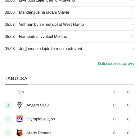
06.08.
Liverpool zájemcem o Mbayeho
06.08.
Mandengue na radaru Slavie
05.08.
Veltman by se měl upsat West Hamu
05.08.
Hamburk si vyhlédl Moffiho
04.08.
Jörgensen odejde formou hostování
Další expres zprávy
TABULKA
Tým
Z
B
1
Angers SCO
0
0
Olympique Lyon
0
0
Stade Rennes
0
0