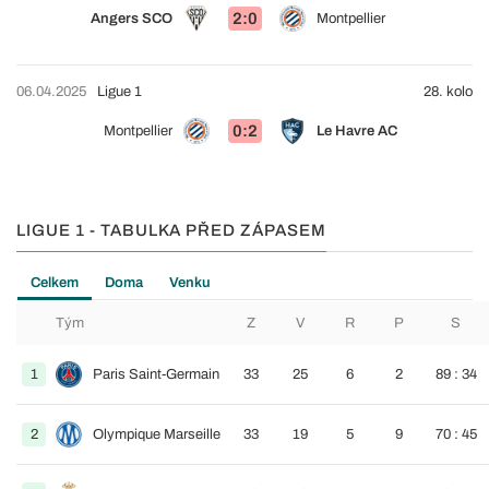
2:0
Angers SCO
Montpellier
06.04.2025
Ligue 1
28. kolo
0:2
Montpellier
Le Havre AC
LIGUE 1 - TABULKA PŘED ZÁPASEM
Celkem
Doma
Venku
Tým
Z
V
R
P
S
1
Paris Saint-Germain
33
25
6
2
89 : 34
2
Olympique Marseille
33
19
5
9
70 : 45