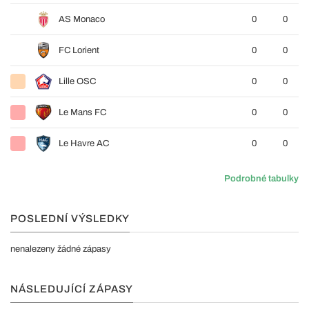
AS Monaco
0
0
FC Lorient
0
0
Lille OSC
0
0
Le Mans FC
0
0
Le Havre AC
0
0
Podrobné tabulky
POSLEDNÍ VÝSLEDKY
nenalezeny žádné zápasy
NÁSLEDUJÍCÍ ZÁPASY