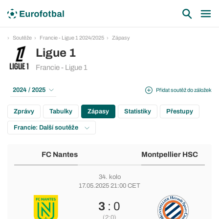
Soutěže
Francie - Ligue 1 2024/2025
Zápasy
Ligue 1
Francie - Ligue 1
2024 / 2025
Přidat soutěž do záložek
Zprávy
Tabulky
Zápasy
Statistiky
Přestupy
Francie: Další soutěže
FC Nantes
Montpellier HSC
34. kolo
17.05.2025 21:00 CET
3
: 0
(2:0)