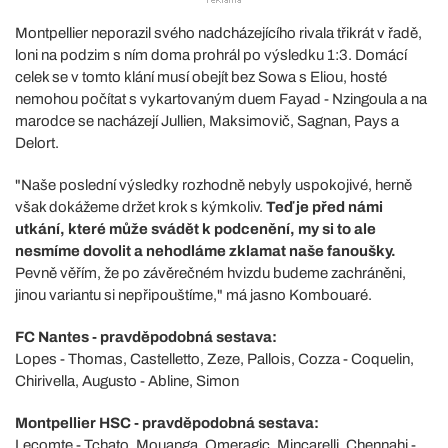
Montpellier neporazil svého nadcházejícího rivala třikrát v řadě,
loni na podzim s ním doma prohrál po výsledku 1:3. Domácí
celek se v tomto klání musí obejít bez Sowa s Eliou, hosté
nemohou počítat s vykartovaným duem Fayad - Nzingoula a na
marodce se nacházejí Jullien, Maksimovič, Sagnan, Pays a
Delort.
"Naše poslední výsledky rozhodně nebyly uspokojivé, herně
však dokážeme držet krok s kýmkoliv.
Teď je před námi
utkání, které může svádět k podcenění, my si to ale
nesmíme dovolit a nehodláme zklamat naše fanoušky.
Pevně věřím, že po závěrečném hvizdu budeme zachráněni,
jinou variantu si nepřipouštíme," má jasno Kombouaré.
FC Nantes - pravděpodobná sestava:
Lopes - Thomas, Castelletto, Zeze, Pallois, Cozza - Coquelin,
Chirivella, Augusto - Abline, Simon
Montpellier HSC - pravděpodobná sestava:
Lecomte - Tchato, Mouanga, Omeragic, Mincarelli, Chennahi -