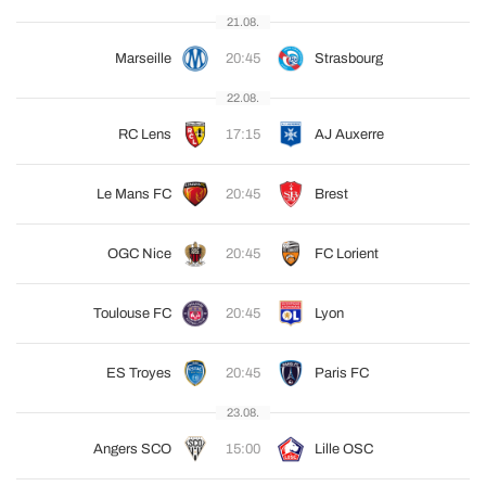
21.08.
Marseille
20:45
Strasbourg
22.08.
RC Lens
17:15
AJ Auxerre
Le Mans FC
20:45
Brest
OGC Nice
20:45
FC Lorient
Toulouse FC
20:45
Lyon
ES Troyes
20:45
Paris FC
23.08.
Angers SCO
15:00
Lille OSC