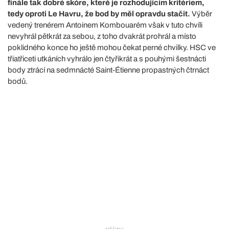
finále tak dobré skóre, které je rozhodujícím kritériem,
tedy oproti Le Havru, že bod by měl opravdu stačit.
Výběr
vedený trenérem Antoinem Kombouarém však v tuto chvíli
nevyhrál pětkrát za sebou, z toho dvakrát prohrál a místo
poklidného konce ho ještě mohou čekat perné chvilky. HSC ve
třiatřiceti utkáních vyhrálo jen čtyřikrát a s pouhými šestnácti
body ztrácí na sedmnácté Saint-Étienne propastných čtrnáct
bodů.