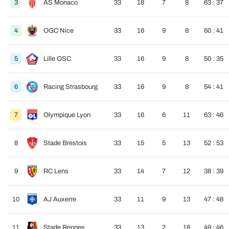
3
AS Monaco
33
18
7
8
63 : 37
4
OGC Nice
33
16
9
8
60 : 41
5
Lille OSC
33
16
9
8
50 : 35
6
Racing Strasbourg
33
16
9
8
54 : 41
7
Olympique Lyon
33
16
6
11
63 : 46
8
Stade Brestois
33
15
5
13
52 : 53
9
RC Lens
33
14
7
12
38 : 39
10
AJ Auxerre
33
11
9
13
47 : 48
11
Stade Rennes
33
13
2
18
49 : 46