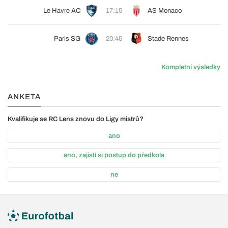
Le Havre AC
17:15
AS Monaco
Paris SG
20:45
Stade Rennes
Kompletní výsledky
ANKETA
Kvalifikuje se RC Lens znovu do Ligy mistrů?
ano
ano, zajistí si postup do předkola
ne