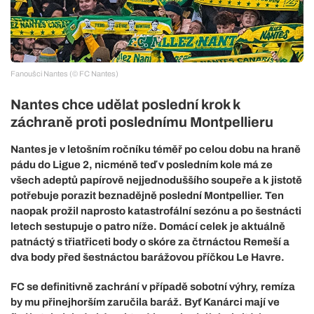
Fanoušci Nantes (© FC Nantes)
Nantes chce udělat poslední krok k
záchraně proti poslednímu Montpellieru
Nantes je v letošním ročníku téměř po celou dobu na hraně
pádu do Ligue 2, nicméně teď v posledním kole má ze
všech adeptů papírově nejjednoduššího soupeře a k jistotě
potřebuje porazit beznadějně poslední Montpellier. Ten
naopak prožil naprosto katastrofální sezónu a po šestnácti
letech sestupuje o patro níže. Domácí celek je aktuálně
patnáctý s třiatřiceti body o skóre za čtrnáctou Remeší a
dva body před šestnáctou barážovou příčkou Le Havre.
FC se definitivně zachrání v případě sobotní výhry, remíza
by mu přinejhorším zaručila baráž. Byť Kanárci mají ve