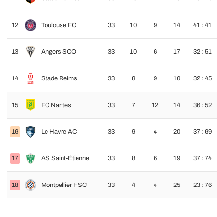
12
Toulouse FC
33
10
9
14
41 : 41
13
Angers SCO
33
10
6
17
32 : 51
14
Stade Reims
33
8
9
16
32 : 45
15
FC Nantes
33
7
12
14
36 : 52
16
Le Havre AC
33
9
4
20
37 : 69
17
AS Saint-Étienne
33
8
6
19
37 : 74
18
Montpellier HSC
33
4
4
25
23 : 76