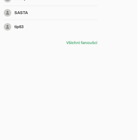
SASTA
tip63
Všichni fanoušci