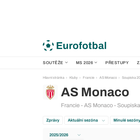
SOUTĚŽE
MS 2026
PŘESTUPY
Z
Hlavní stránka
Kluby
Francie
AS Monaco
Soupiska 2
AS Monaco
Francie - AS Monaco - Soupisk
Zprávy
Aktuální sezóna
Minulé sezón
2025/2026