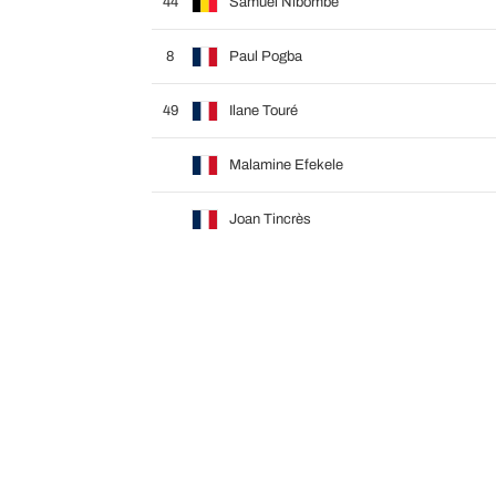
44
Samuel Nibombe
8
Paul Pogba
49
Ilane Touré
Malamine Efekele
Joan Tincrès