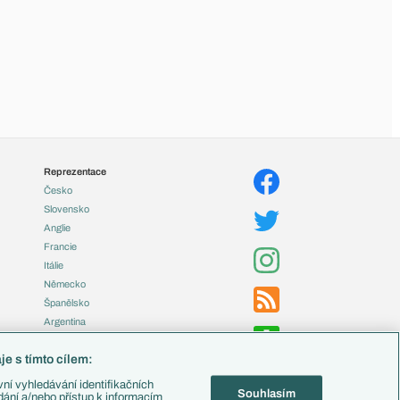
Reprezentace
Česko
Slovensko
Anglie
Francie
Itálie
Německo
Španělsko
Argentina
Brazílie
e s tímto cílem:
Přestupy
ní vyhledávání identifikačních
Souhlasím
Zápasy
ádání a/nebo přístup k informacím