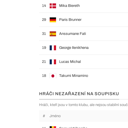
14
Mika Biereth
29
Paris Brunner
31
Anssumane Fati
19
George Ilenikhena
21
Lucas Michal
18
Takumi Minamino
HRÁČI NEZAŘAZENÍ NA SOUPISKU
Hráči, kteří jsou v tomto klubu, ale nejsou stabilní sou
#
Jméno