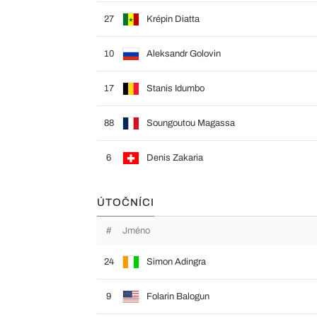
27
Krépin Diatta
10
Aleksandr Golovin
17
Stanis Idumbo
88
Soungoutou Magassa
6
Denis Zakaria
ÚTOČNÍCI
#
Jméno
24
Simon Adingra
9
Folarin Balogun