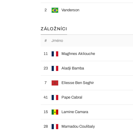
2
Vanderson
ZÁLOŽNÍCI
#
Jméno
11
Maghnes Akliouche
23
Aladji Bamba
7
Eliesse Ben Seghir
41
Pape Cabral
15
Lamine Camara
28
Mamadou Coulibaly