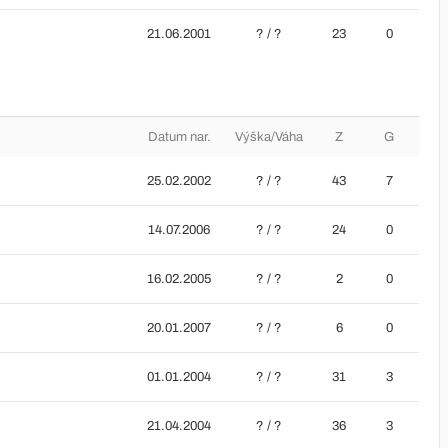
21.06.2001
? / ?
23
0
Datum nar.
Výška/Váha
Z
G
25.02.2002
? / ?
43
7
14.07.2006
? / ?
24
0
16.02.2005
? / ?
2
0
20.01.2007
? / ?
6
0
01.01.2004
? / ?
31
3
21.04.2004
? / ?
36
3