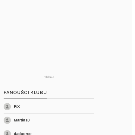
FANOUŠCI KLUBU
FiX
Martin10
dadoprso