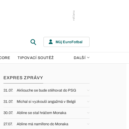
Můj EuroFotbal
CORE
TIPOVACÍ SOUTĚŽ
DALŠÍ
EXPRES ZPRÁVY
31.07.
Akliouche se bude stěhovat do PSG
31.07.
Michal si vyzkouší angažmá v Belgii
30.07.
Abline se stal hráčem Monaka
27.07.
Abline má namířeno do Monaka