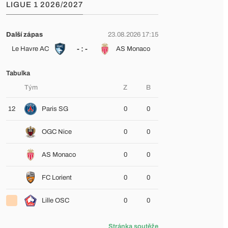
LIGUE 1 2026/2027
Další zápas
23.08.2026 17:15
- : -
Le Havre AC
AS Monaco
Tabulka
Tým
Z
B
12
Paris SG
0
0
OGC Nice
0
0
AS Monaco
0
0
FC Lorient
0
0
Lille OSC
0
0
Stránka soutěže