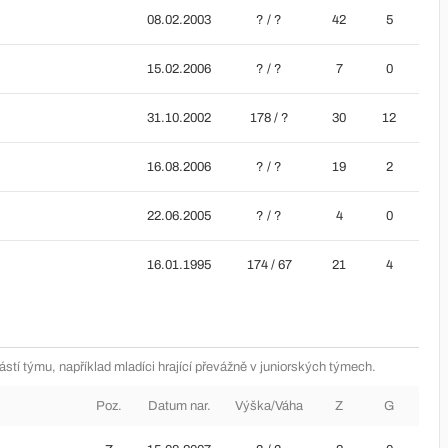
08.02.2003
? / ?
42
5
15.02.2006
? / ?
7
0
31.10.2002
178 / ?
30
12
16.08.2006
? / ?
19
2
22.06.2005
? / ?
4
0
16.01.1995
174 / 67
21
4
částí týmu, například mladíci hrající převážně v juniorských týmech.
Poz.
Datum nar.
Výška/Váha
Z
G