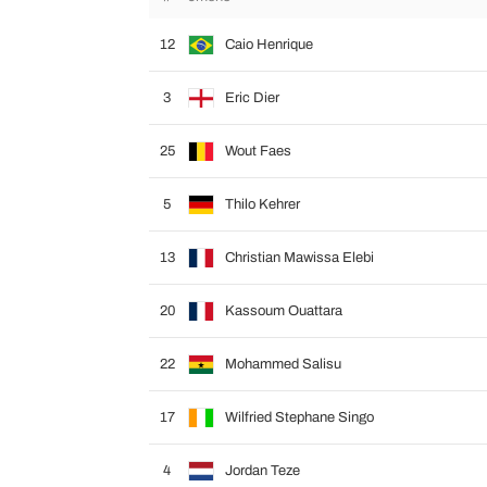
12
Caio Henrique
3
Eric Dier
25
Wout Faes
5
Thilo Kehrer
13
Christian Mawissa Elebi
20
Kassoum Ouattara
22
Mohammed Salisu
17
Wilfried Stephane Singo
4
Jordan Teze