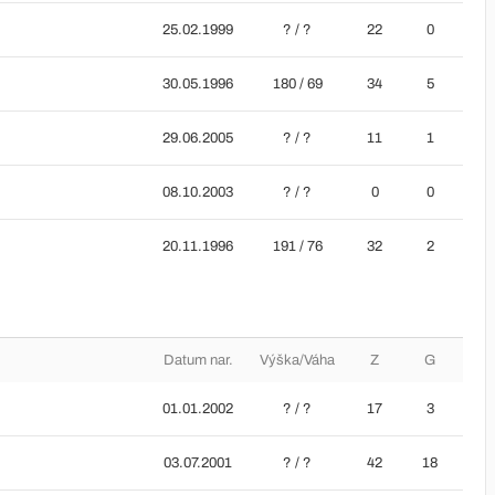
25.02.1999
? / ?
22
0
30.05.1996
180 / 69
34
5
29.06.2005
? / ?
11
1
08.10.2003
? / ?
0
0
20.11.1996
191 / 76
32
2
Datum nar.
Výška/Váha
Z
G
01.01.2002
? / ?
17
3
03.07.2001
? / ?
42
18