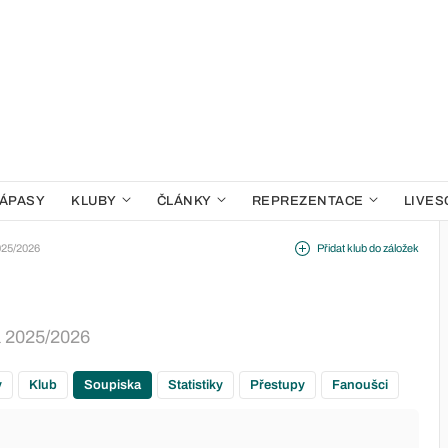
ÁPASY
KLUBY
ČLÁNKY
REPREZENTACE
LIVES
025/2026
Přidat klub do záložek
a 2025/2026
y
Klub
Soupiska
Statistiky
Přestupy
Fanoušci