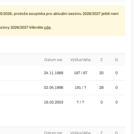
/2026, protože soupiska pro aktuální sezónu 2026/2027 ještě není
ezóny 2026/2027 klikněte
zde
.
Datum nar.
Výška/Váha
Z
G
24.11.1989
187 / 67
20
0
02.04.1998
191 / ?
28
0
16.03.2003
? / ?
0
0
Datum nar.
Výška/Váha
Z
G