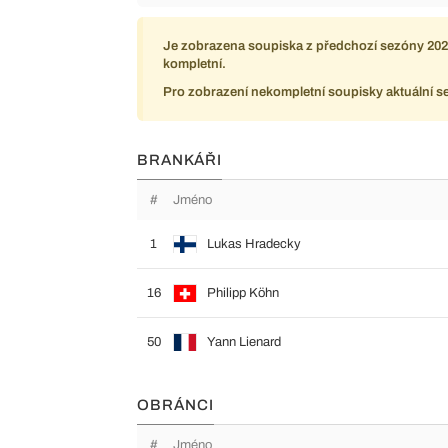
Je zobrazena soupiska z předchozí sezóny 2025
kompletní.
Pro zobrazení nekompletní soupisky aktuální s
BRANKÁŘI
#
Jméno
1
Lukas Hradecky
16
Philipp Köhn
50
Yann Lienard
OBRÁNCI
#
Jméno