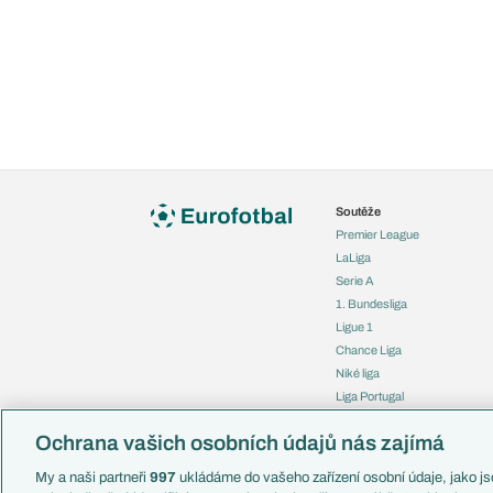
Soutěže
Premier League
LaLiga
Serie A
1. Bundesliga
Ligue 1
Chance Liga
Niké liga
Liga Portugal
Eredivisie
Ochrana vašich osobních údajů nás zajímá
Liga mistrů
Evropská liga
My a naši partneři
997
ukládáme do vašeho zařízení osobní údaje, jako jso
Konferenční liga