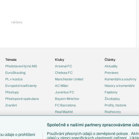
Témata
Kluby
Články
Představení týmů MS
Arsenal FC
Aktuality
EuroSkauting
Chelsea FC
Previews
PL v kostce
Manchester United
Komentáře a souhrny
Evropské koeficienty
AC Milán
Názory a komentáře
Přestupy
Juventus FC
Fejetony
Přestupové spekulace
Bayern Mnichov
Životopisy
Zranění
FC Barcelona
Profily, historie
Real Madrid
Rozhovory
Tipy a analýzy
Společně s našimi partnery zpracováváme údaj
Používání přesných údajů o zeměpisné poloze . Aktiv
u údaje o prohlížení
údajů v rámci specifických vlastností zařízení . Ukl