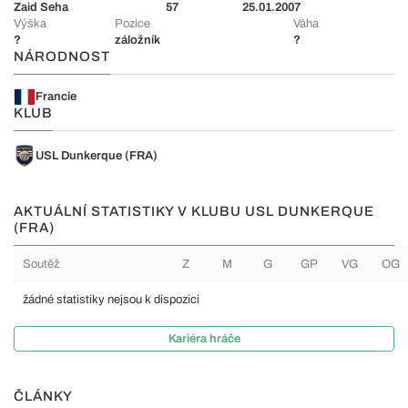
Zaid Seha
57
25.01.2007
Výška
Pozice
Váha
?
záložník
?
NÁRODNOST
Francie
KLUB
USL Dunkerque (FRA)
AKTUÁLNÍ STATISTIKY V KLUBU USL DUNKERQUE
(FRA)
Soutěž
Z
M
G
GP
VG
OG
žádné statistiky nejsou k dispozici
Kariéra hráče
ČLÁNKY