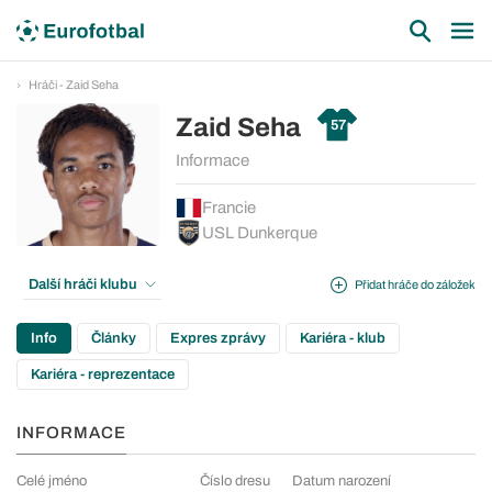
Hráči - Zaid Seha
Zaid Seha
57
Informace
Francie
USL Dunkerque
Další hráči klubu
Přidat hráče do záložek
Info
Články
Expres zprávy
Kariéra - klub
Kariéra - reprezentace
INFORMACE
Celé jméno
Číslo dresu
Datum narození