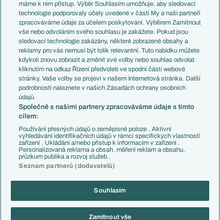
Představení týmů MS
Německo
máme k nim přístup. Výběr Souhlasím umožňuje, aby sledovací
EuroSkauting
Španělsko
technologie podporovaly účely uvedené v části My a naši partneři
PL v kostce
Argentina
zpracováváme údaje za účelem poskytování. Výběrem Zamítnout
Evropské koeficienty
Brazílie
vše nebo odvoláním svého souhlasu je zakážete. Pokud jsou
Přestupy
sledovací technologie zakázány, některé zobrazené obsahy a
Přestupové spekulace
reklamy pro vás nemusí být tolik relevantní. Tuto nabídku můžete
Přestupy
Zranění
kdykoli znovu zobrazit a změnit své volby nebo souhlas odvolat
Zápasy
kliknutím na odkaz Řízení předvoleb ve spodní části webové
Livescore
stránky. Vaše volby se projeví v našem Internetová stránka. Další
Kluby
Tipovací soutěž
podrobnosti naleznete v našich Zásadách ochrany osobních
Arsenal FC
Fotbal TV
údajů.
Chelsea FC
Společně s našimi partnery zpracováváme údaje s tímto
Manchester United
cílem:
AC Milán
Juventus FC
Používání přesných údajů o zeměpisné poloze . Aktivní
Bayern Mnichov
vyhledávání identifikačních údajů v rámci specifických vlastností
zařízení . Ukládání a/nebo přístup k informacím v zařízení .
FC Barcelona
Personalizovaná reklama a obsah, měření reklam a obsahu,
Real Madrid
průzkum publika a rozvoj služeb .
Seznam partnerů (dodavatelů)
Souhlasím
Copyright © 2001-2026 EuroFotbal.cz. Využíváme zpravodajství ČTK.
RSS
Podmínky užití
Informace o zpracování osobních údajů
Zamítnout vše