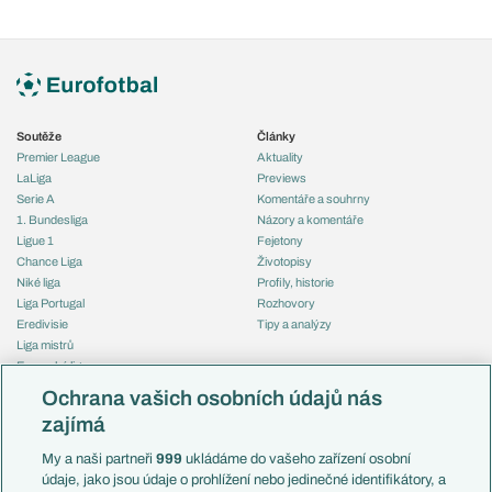
Soutěže
Články
Premier League
Aktuality
LaLiga
Previews
Serie A
Komentáře a souhrny
1. Bundesliga
Názory a komentáře
Ligue 1
Fejetony
Chance Liga
Životopisy
Niké liga
Profily, historie
Liga Portugal
Rozhovory
Eredivisie
Tipy a analýzy
Liga mistrů
Evropská liga
Reprezentace
Konferenční liga
Česko
Ochrana vašich osobních údajů nás
Mistrovství světa
Slovensko
zajímá
Liga národů
Anglie
Francie
My a naši partneři
999
ukládáme do vašeho zařízení osobní
Témata
Itálie
údaje, jako jsou údaje o prohlížení nebo jedinečné identifikátory, a