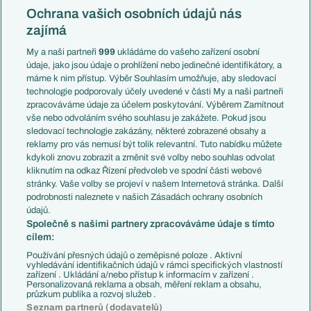
Konferenční liga
Česko
Ochrana vašich osobních údajů nás
Mistrovství světa
Slovensko
zajímá
Liga národů
Anglie
Francie
My a naši partneři
999
ukládáme do vašeho zařízení osobní
Témata
Itálie
údaje, jako jsou údaje o prohlížení nebo jedinečné identifikátory, a
Představení týmů MS
Německo
máme k nim přístup. Výběr Souhlasím umožňuje, aby sledovací
EuroSkauting
Španělsko
technologie podporovaly účely uvedené v části My a naši partneři
PL v kostce
Argentina
zpracováváme údaje za účelem poskytování. Výběrem Zamítnout
Evropské koeficienty
Brazílie
vše nebo odvoláním svého souhlasu je zakážete. Pokud jsou
Přestupy
sledovací technologie zakázány, některé zobrazené obsahy a
Přestupové spekulace
reklamy pro vás nemusí být tolik relevantní. Tuto nabídku můžete
Přestupy
Zranění
kdykoli znovu zobrazit a změnit své volby nebo souhlas odvolat
Zápasy
kliknutím na odkaz Řízení předvoleb ve spodní části webové
Livescore
stránky. Vaše volby se projeví v našem Internetová stránka. Další
Kluby
Tipovací soutěž
podrobnosti naleznete v našich Zásadách ochrany osobních
Arsenal FC
Fotbal TV
údajů.
Chelsea FC
Společně s našimi partnery zpracováváme údaje s tímto
Manchester United
cílem:
AC Milán
Juventus FC
Používání přesných údajů o zeměpisné poloze . Aktivní
Bayern Mnichov
vyhledávání identifikačních údajů v rámci specifických vlastností
zařízení . Ukládání a/nebo přístup k informacím v zařízení .
FC Barcelona
Personalizovaná reklama a obsah, měření reklam a obsahu,
Real Madrid
průzkum publika a rozvoj služeb .
Seznam partnerů (dodavatelů)