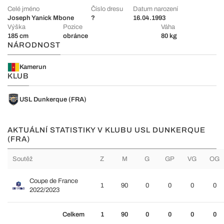
Celé jméno
Číslo dresu
Datum narození
Joseph Yanick Mbone
?
16.04.1993
Výška
Pozice
Váha
185 cm
obránce
80 kg
NÁRODNOST
Kamerun
KLUB
USL Dunkerque (FRA)
AKTUÁLNÍ STATISTIKY V KLUBU USL DUNKERQUE
(FRA)
Soutěž
Z
M
G
GP
VG
OG
Coupe de France
1
90
0
0
0
0
2022/2023
Celkem
1
90
0
0
0
0