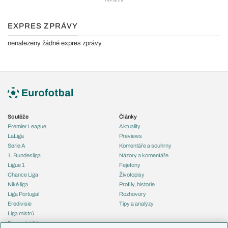
EXPRES ZPRÁVY
nenalezeny žádné expres zprávy
Soutěže
Články
Premier League
Aktuality
LaLiga
Previews
Serie A
Komentáře a souhrny
1. Bundesliga
Názory a komentáře
Ligue 1
Fejetony
Chance Liga
Životopisy
Niké liga
Profily, historie
Liga Portugal
Rozhovory
Eredivisie
Tipy a analýzy
Liga mistrů
Evropská liga
Reprezentace