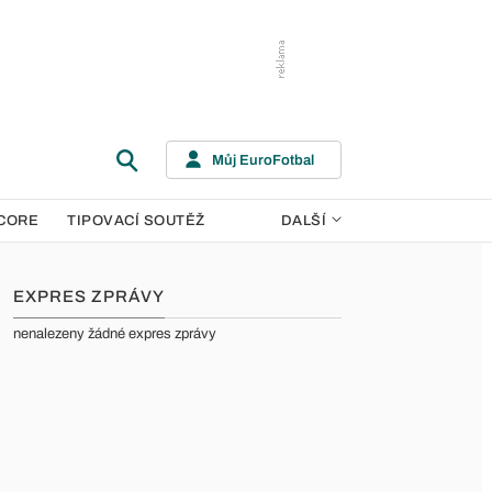
Můj EuroFotbal
CORE
TIPOVACÍ SOUTĚŽ
DALŠÍ
EXPRES ZPRÁVY
nenalezeny žádné expres zprávy