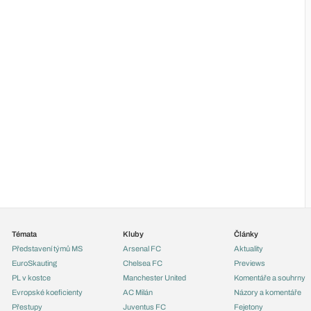
Témata
Kluby
Články
Představení týmů MS
Arsenal FC
Aktuality
EuroSkauting
Chelsea FC
Previews
PL v kostce
Manchester United
Komentáře a souhrny
Evropské koeficienty
AC Milán
Názory a komentáře
Přestupy
Juventus FC
Fejetony