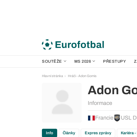
SOUTĚŽE
MS 2026
PŘESTUPY
Z
Hlavní stránka
Hráči - Adon Gomis
Adon G
Informace
Francie
USL D
Info
Články
Expres zprávy
Kariéra -