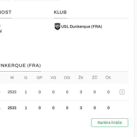
NOST
KLUB
e
USL Dunkerque (FRA)
l
DUNKERQUE (FRA)
M
G
GP
VG
OG
ŽK
ŽČ
ČK
4
2533
1
0
0
0
3
0
0
4
2533
1
0
0
0
3
0
0
Kariéra hráče