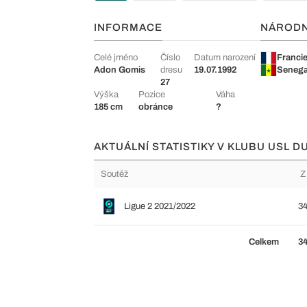
INFORMACE
NÁROD
Celé jméno
Číslo
Datum narození
Franci
Adon Gomis
dresu
19.07.1992
Senega
27
Výška
Pozice
Váha
185 cm
obránce
?
AKTUÁLNÍ STATISTIKY V KLUBU USL 
Soutěž
Z
Ligue 2 2021/2022
3
Celkem
3