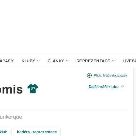
ÁPASY
KLUBY
ČLÁNKY
REPREZENTACE
LIVES
Přidat hráče do záložek
omis
Další hráči klubu
27
unkerque
 klub
Kariéra - reprezentace