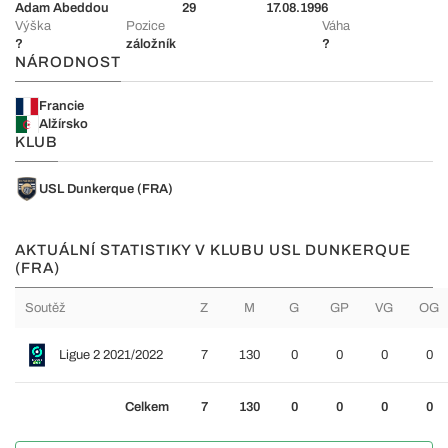
Adam Abeddou
29
17.08.1996
Výška
Pozice
Váha
?
záložník
?
NÁRODNOST
Francie
Alžírsko
KLUB
USL Dunkerque (FRA)
AKTUÁLNÍ STATISTIKY V KLUBU USL DUNKERQUE
(FRA)
Soutěž
Z
M
G
GP
VG
OG
Ligue 2 2021/2022
7
130
0
0
0
0
Celkem
7
130
0
0
0
0