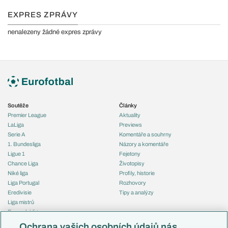
EXPRES ZPRÁVY
nenalezeny žádné expres zprávy
Soutěže
Články
Premier League
Aktuality
LaLiga
Previews
Serie A
Komentáře a souhrny
1. Bundesliga
Názory a komentáře
Ligue 1
Fejetony
Chance Liga
Životopisy
Niké liga
Profily, historie
Liga Portugal
Rozhovory
Eredivisie
Tipy a analýzy
Liga mistrů
Evropská liga
Reprezentace
Konferenční liga
Česko
Ochrana vašich osobních údajů nás