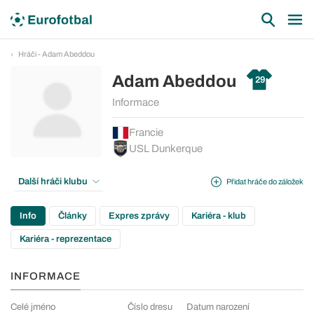
Hráči - Adam Abeddou
Adam Abeddou
29
Informace
Francie
USL Dunkerque
Další hráči klubu
Přidat hráče do záložek
Info
Články
Expres zprávy
Kariéra - klub
Kariéra - reprezentace
INFORMACE
Celé jméno
Číslo dresu
Datum narození