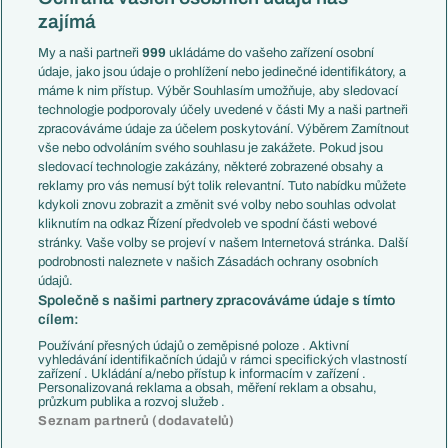
Mistrovství světa
Slovensko
zajímá
Liga národů
Anglie
Francie
My a naši partneři
999
ukládáme do vašeho zařízení osobní
Témata
Itálie
údaje, jako jsou údaje o prohlížení nebo jedinečné identifikátory, a
Představení týmů MS
Německo
máme k nim přístup. Výběr Souhlasím umožňuje, aby sledovací
EuroSkauting
Španělsko
technologie podporovaly účely uvedené v části My a naši partneři
PL v kostce
Argentina
zpracováváme údaje za účelem poskytování. Výběrem Zamítnout
Evropské koeficienty
Brazílie
vše nebo odvoláním svého souhlasu je zakážete. Pokud jsou
Přestupy
sledovací technologie zakázány, některé zobrazené obsahy a
Přestupové spekulace
reklamy pro vás nemusí být tolik relevantní. Tuto nabídku můžete
Přestupy
Zranění
kdykoli znovu zobrazit a změnit své volby nebo souhlas odvolat
Zápasy
kliknutím na odkaz Řízení předvoleb ve spodní části webové
Livescore
stránky. Vaše volby se projeví v našem Internetová stránka. Další
Kluby
Tipovací soutěž
podrobnosti naleznete v našich Zásadách ochrany osobních
Arsenal FC
Fotbal TV
údajů.
Chelsea FC
Společně s našimi partnery zpracováváme údaje s tímto
Manchester United
cílem:
AC Milán
Juventus FC
Používání přesných údajů o zeměpisné poloze . Aktivní
Bayern Mnichov
vyhledávání identifikačních údajů v rámci specifických vlastností
zařízení . Ukládání a/nebo přístup k informacím v zařízení .
FC Barcelona
Personalizovaná reklama a obsah, měření reklam a obsahu,
Real Madrid
průzkum publika a rozvoj služeb .
Seznam partnerů (dodavatelů)