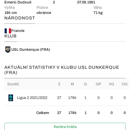
Emeric Dudouit
2
07.09.1991
Výška
Pozice
Váha
184 cm
obránce
71 kg
NÁRODNOST
Francie
KLUB
USL Dunkerque (FRA)
AKTUÁLNÍ STATISTIKY V KLUBU USL DUNKERQUE
(FRA)
Soutěž
Z
M
G
GP
VG
OG
Ligue 2 2021/2022
27
1764
1
0
0
0
Celkem
27
1764
1
0
0
0
Kariéra hráče