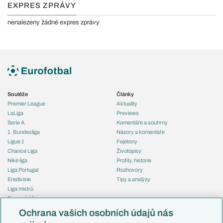
EXPRES ZPRÁVY
nenalezeny žádné expres zprávy
Soutěže
Články
Premier League
Aktuality
LaLiga
Previews
Serie A
Komentáře a souhrny
1. Bundesliga
Názory a komentáře
Ligue 1
Fejetony
Chance Liga
Životopisy
Niké liga
Profily, historie
Liga Portugal
Rozhovory
Eredivisie
Tipy a analýzy
Liga mistrů
Evropská liga
Reprezentace
Konferenční liga
Česko
Ochrana vašich osobních údajů nás
Mistrovství světa
Slovensko