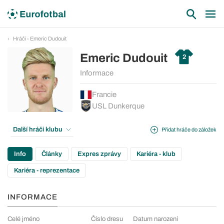
Hráči - Emeric Dudouit
Emeric Dudouit
2
Informace
Francie
USL Dunkerque
Další hráči klubu
Přidat hráče do záložek
Info
Články
Expres zprávy
Kariéra - klub
Kariéra - reprezentace
INFORMACE
Celé jméno
Číslo dresu
Datum narození