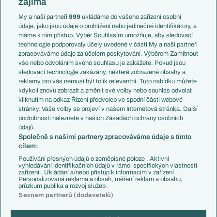
zajímá
Liga národů
Anglie
Francie
My a naši partneři
999
ukládáme do vašeho zařízení osobní
Témata
Itálie
údaje, jako jsou údaje o prohlížení nebo jedinečné identifikátory, a
Představení týmů MS
Německo
máme k nim přístup. Výběr Souhlasím umožňuje, aby sledovací
EuroSkauting
Španělsko
technologie podporovaly účely uvedené v části My a naši partneři
PL v kostce
Argentina
zpracováváme údaje za účelem poskytování. Výběrem Zamítnout
Evropské koeficienty
Brazílie
vše nebo odvoláním svého souhlasu je zakážete. Pokud jsou
Přestupy
sledovací technologie zakázány, některé zobrazené obsahy a
Přestupové spekulace
reklamy pro vás nemusí být tolik relevantní. Tuto nabídku můžete
Přestupy
Zranění
kdykoli znovu zobrazit a změnit své volby nebo souhlas odvolat
Zápasy
kliknutím na odkaz Řízení předvoleb ve spodní části webové
Livescore
stránky. Vaše volby se projeví v našem Internetová stránka. Další
Kluby
Tipovací soutěž
podrobnosti naleznete v našich Zásadách ochrany osobních
Arsenal FC
Fotbal TV
údajů.
Chelsea FC
Společně s našimi partnery zpracováváme údaje s tímto
Manchester United
cílem:
AC Milán
Juventus FC
Používání přesných údajů o zeměpisné poloze . Aktivní
Bayern Mnichov
vyhledávání identifikačních údajů v rámci specifických vlastností
zařízení . Ukládání a/nebo přístup k informacím v zařízení .
FC Barcelona
Personalizovaná reklama a obsah, měření reklam a obsahu,
Real Madrid
průzkum publika a rozvoj služeb .
Seznam partnerů (dodavatelů)