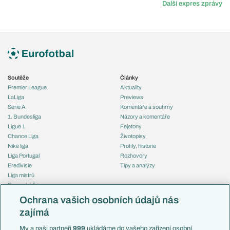
Další expres zprávy
Soutěže
Články
Premier League
Aktuality
LaLiga
Previews
Serie A
Komentáře a souhrny
1. Bundesliga
Názory a komentáře
Ligue 1
Fejetony
Chance Liga
Životopisy
Niké liga
Profily, historie
Liga Portugal
Rozhovory
Eredivisie
Tipy a analýzy
Liga mistrů
Evropská liga
Reprezentace
Konferenční liga
Česko
Ochrana vašich osobních údajů nás
Mistrovství světa
Slovensko
zajímá
Liga národů
Anglie
Francie
My a naši partneři
999
ukládáme do vašeho zařízení osobní