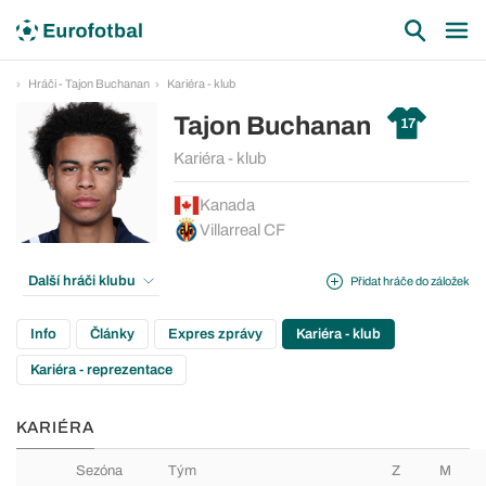
Hráči - Tajon Buchanan
Kariéra - klub
Tajon Buchanan
17
Kariéra - klub
Kanada
Villarreal CF
Další hráči klubu
Přidat hráče do záložek
Info
Články
Expres zprávy
Kariéra - klub
Kariéra - reprezentace
KARIÉRA
Sezóna
Tým
Z
M