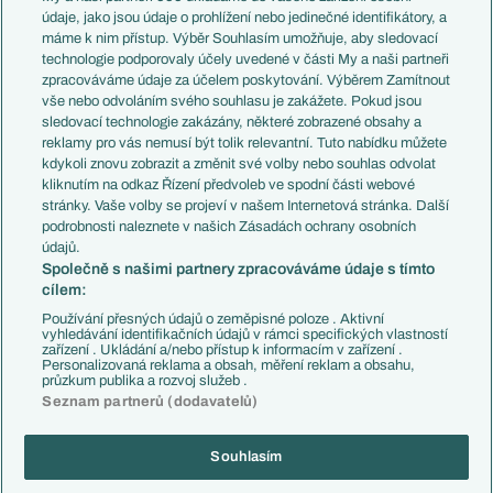
Témata
Itálie
údaje, jako jsou údaje o prohlížení nebo jedinečné identifikátory, a
Představení týmů MS
Německo
máme k nim přístup. Výběr Souhlasím umožňuje, aby sledovací
EuroSkauting
Španělsko
technologie podporovaly účely uvedené v části My a naši partneři
PL v kostce
Argentina
zpracováváme údaje za účelem poskytování. Výběrem Zamítnout
Evropské koeficienty
Brazílie
vše nebo odvoláním svého souhlasu je zakážete. Pokud jsou
Přestupy
sledovací technologie zakázány, některé zobrazené obsahy a
Přestupové spekulace
reklamy pro vás nemusí být tolik relevantní. Tuto nabídku můžete
Přestupy
Zranění
kdykoli znovu zobrazit a změnit své volby nebo souhlas odvolat
Zápasy
kliknutím na odkaz Řízení předvoleb ve spodní části webové
Livescore
stránky. Vaše volby se projeví v našem Internetová stránka. Další
Kluby
Tipovací soutěž
podrobnosti naleznete v našich Zásadách ochrany osobních
Arsenal FC
Fotbal TV
údajů.
Chelsea FC
Společně s našimi partnery zpracováváme údaje s tímto
Manchester United
cílem:
AC Milán
Juventus FC
Používání přesných údajů o zeměpisné poloze . Aktivní
Bayern Mnichov
vyhledávání identifikačních údajů v rámci specifických vlastností
zařízení . Ukládání a/nebo přístup k informacím v zařízení .
FC Barcelona
Personalizovaná reklama a obsah, měření reklam a obsahu,
Real Madrid
průzkum publika a rozvoj služeb .
Seznam partnerů (dodavatelů)
Souhlasím
Copyright © 2001-2026 EuroFotbal.cz. Využíváme zpravodajství ČTK.