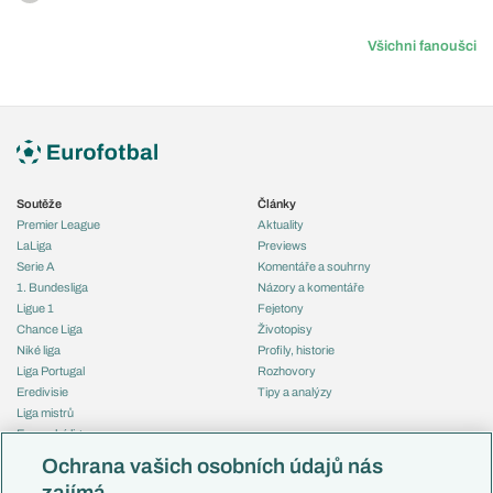
Všichni fanoušci
Soutěže
Články
Premier League
Aktuality
LaLiga
Previews
Serie A
Komentáře a souhrny
1. Bundesliga
Názory a komentáře
Ligue 1
Fejetony
Chance Liga
Životopisy
Niké liga
Profily, historie
Liga Portugal
Rozhovory
Eredivisie
Tipy a analýzy
Liga mistrů
Evropská liga
Reprezentace
Konferenční liga
Česko
Ochrana vašich osobních údajů nás
Mistrovství světa
Slovensko
zajímá