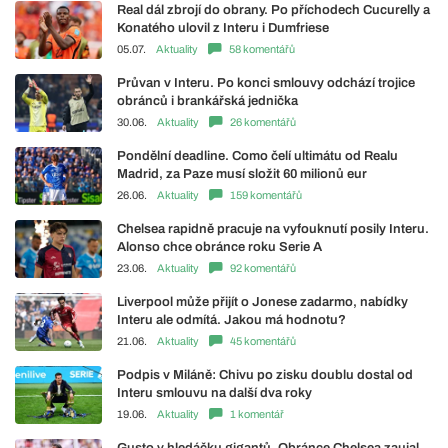
Real dál zbrojí do obrany. Po příchodech Cucurelly a
Konatého ulovil z Interu i Dumfriese
05.07.
Aktuality
58 komentářů
Průvan v Interu. Po konci smlouvy odchází trojice
obránců i brankářská jednička
30.06.
Aktuality
26 komentářů
Pondělní deadline. Como čelí ultimátu od Realu
Madrid, za Paze musí složit 60 milionů eur
26.06.
Aktuality
159 komentářů
Chelsea rapidně pracuje na vyfouknutí posily Interu.
Alonso chce obránce roku Serie A
23.06.
Aktuality
92 komentářů
Liverpool může přijít o Jonese zadarmo, nabídky
Interu ale odmítá. Jakou má hodnotu?
21.06.
Aktuality
45 komentářů
Podpis v Miláně: Chivu po zisku doublu dostal od
Interu smlouvu na další dva roky
19.06.
Aktuality
1 komentář
Gusto v hledáčku gigantů. Obránce Chelsea zaujal