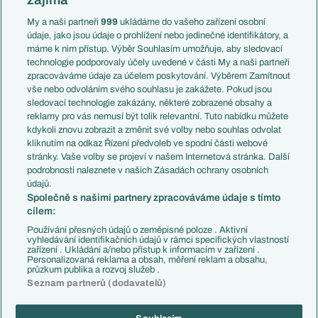
Liga národů
Anglie
Francie
My a naši partneři
999
ukládáme do vašeho zařízení osobní
Témata
Itálie
údaje, jako jsou údaje o prohlížení nebo jedinečné identifikátory, a
Představení týmů MS
Německo
máme k nim přístup. Výběr Souhlasím umožňuje, aby sledovací
EuroSkauting
Španělsko
technologie podporovaly účely uvedené v části My a naši partneři
PL v kostce
Argentina
zpracováváme údaje za účelem poskytování. Výběrem Zamítnout
Evropské koeficienty
Brazílie
vše nebo odvoláním svého souhlasu je zakážete. Pokud jsou
Přestupy
sledovací technologie zakázány, některé zobrazené obsahy a
Přestupové spekulace
reklamy pro vás nemusí být tolik relevantní. Tuto nabídku můžete
Přestupy
Zranění
kdykoli znovu zobrazit a změnit své volby nebo souhlas odvolat
Zápasy
kliknutím na odkaz Řízení předvoleb ve spodní části webové
Livescore
stránky. Vaše volby se projeví v našem Internetová stránka. Další
Kluby
Tipovací soutěž
podrobnosti naleznete v našich Zásadách ochrany osobních
Arsenal FC
Fotbal TV
údajů.
Chelsea FC
Společně s našimi partnery zpracováváme údaje s tímto
Manchester United
cílem:
AC Milán
Juventus FC
Používání přesných údajů o zeměpisné poloze . Aktivní
Bayern Mnichov
vyhledávání identifikačních údajů v rámci specifických vlastností
zařízení . Ukládání a/nebo přístup k informacím v zařízení .
FC Barcelona
Personalizovaná reklama a obsah, měření reklam a obsahu,
Real Madrid
průzkum publika a rozvoj služeb .
Seznam partnerů (dodavatelů)