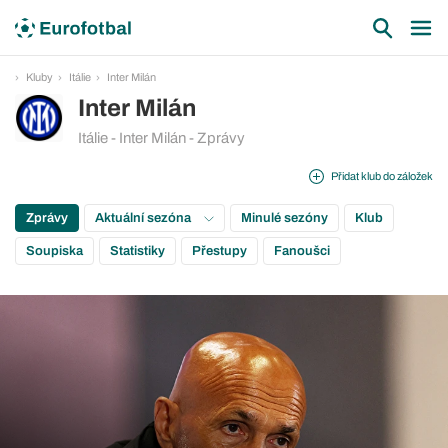
Kluby
Itálie
Inter Milán
Inter Milán
Itálie - Inter Milán - Zprávy
Přidat klub do záložek
Zprávy
Aktuální sezóna
Minulé sezóny
Klub
Soupiska
Statistiky
Přestupy
Fanoušci