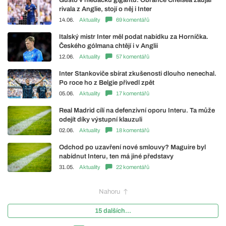
rivala z Anglie, stojí o něj i Inter
14.06.
Aktuality
69 komentářů
Italský mistr Inter měl podat nabídku za Horníčka.
Českého gólmana chtějí i v Anglii
12.06.
Aktuality
57 komentářů
Inter Stankoviče sbírat zkušenosti dlouho nenechal.
Po roce ho z Belgie přivedl zpět
05.06.
Aktuality
17 komentářů
Real Madrid cílí na defenzivní oporu Interu. Ta může
odejít díky výstupní klauzuli
02.06.
Aktuality
18 komentářů
Odchod po uzavření nové smlouvy? Maguire byl
nabídnut Interu, ten má jiné představy
31.05.
Aktuality
22 komentářů
Nahoru
15 dalších...