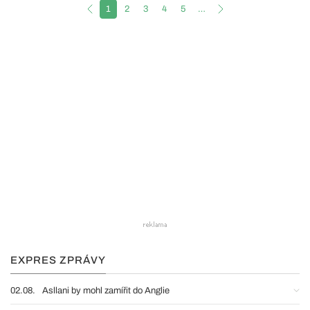
1
2
3
4
5
…
EXPRES ZPRÁVY
02.08.
Asllani by mohl zamířit do Anglie