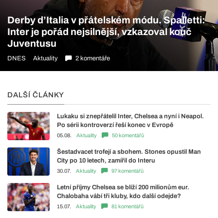
Derby d’Italia v přátelském módu. Spalletti:
Inter je pořád nejsilnější, vzkazoval kouč
Juventusu
DNES
Aktuality
2 komentáře
DALŠÍ ČLÁNKY
Lukaku si znepřátelil Inter, Chelsea a nyní i Neapol.
Po sérii kontroverzí řeší konec v Evropě
05.08.
Aktuality
50 komentářů
Šestadvacet trofejí a sbohem. Stones opustil Man
City po 10 letech, zamířil do Interu
30.07.
Aktuality
97 komentářů
Letní příjmy Chelsea se blíží 200 milionům eur.
Chalobaha vábí tři kluby, kdo další odejde?
15.07.
Aktuality
81 komentářů