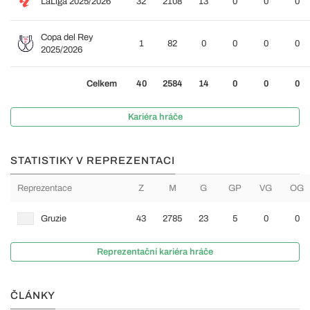
LaLiga 2025/2026
32
2108
13
0
0
0
Copa del Rey
1
82
0
0
0
0
2025/2026
Celkem
40
2584
14
0
0
0
Kariéra hráče
STATISTIKY V REPREZENTACI
Reprezentace
Z
M
G
GP
VG
OG
Gruzie
43
2785
23
5
0
0
Reprezentační kariéra hráče
ČLÁNKY