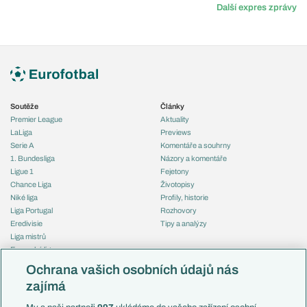
Další expres zprávy
Soutěže
Články
Premier League
Aktuality
LaLiga
Previews
Serie A
Komentáře a souhrny
1. Bundesliga
Názory a komentáře
Ligue 1
Fejetony
Chance Liga
Životopisy
Niké liga
Profily, historie
Liga Portugal
Rozhovory
Eredivisie
Tipy a analýzy
Liga mistrů
Evropská liga
Reprezentace
Konferenční liga
Česko
Ochrana vašich osobních údajů nás
Mistrovství světa
Slovensko
zajímá
Liga národů
Anglie
Francie