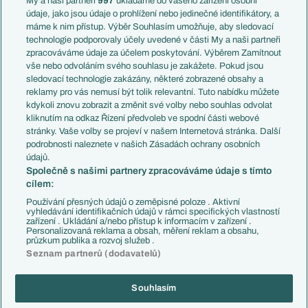
My a naši partneři
997
ukládáme do vašeho zařízení osobní
Témata
Itálie
údaje, jako jsou údaje o prohlížení nebo jedinečné identifikátory, a
Představení týmů MS
Německo
máme k nim přístup. Výběr Souhlasím umožňuje, aby sledovací
EuroSkauting
Španělsko
technologie podporovaly účely uvedené v části My a naši partneři
PL v kostce
Argentina
zpracováváme údaje za účelem poskytování. Výběrem Zamítnout
Evropské koeficienty
Brazílie
vše nebo odvoláním svého souhlasu je zakážete. Pokud jsou
Přestupy
sledovací technologie zakázány, některé zobrazené obsahy a
Přestupové spekulace
reklamy pro vás nemusí být tolik relevantní. Tuto nabídku můžete
Přestupy
Zranění
kdykoli znovu zobrazit a změnit své volby nebo souhlas odvolat
Zápasy
kliknutím na odkaz Řízení předvoleb ve spodní části webové
Livescore
stránky. Vaše volby se projeví v našem Internetová stránka. Další
Kluby
Tipovací soutěž
podrobnosti naleznete v našich Zásadách ochrany osobních
Arsenal FC
Fotbal TV
údajů.
Chelsea FC
Společně s našimi partnery zpracováváme údaje s tímto
Manchester United
cílem:
AC Milán
Juventus FC
Používání přesných údajů o zeměpisné poloze . Aktivní
Bayern Mnichov
vyhledávání identifikačních údajů v rámci specifických vlastností
zařízení . Ukládání a/nebo přístup k informacím v zařízení .
FC Barcelona
Personalizovaná reklama a obsah, měření reklam a obsahu,
Real Madrid
průzkum publika a rozvoj služeb .
Seznam partnerů (dodavatelů)
Souhlasím
Copyright © 2001-2026 EuroFotbal.cz. Využíváme zpravodajství ČTK.