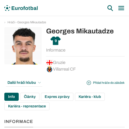
Hráči - Georges Mikautadze
Georges Mikautadze
9
Informace
Gruzie
Villarreal CF
Další hráči klubu
Přidat hráče do záložek
Info
Články
Expres zprávy
Kariéra - klub
Kariéra - reprezentace
INFORMACE