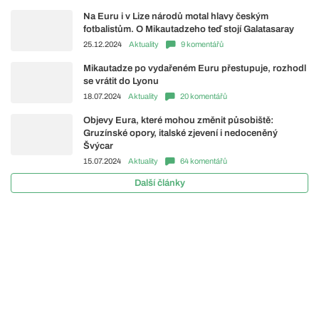
Na Euru i v Lize národů motal hlavy českým
fotbalistům. O Mikautadzeho teď stojí Galatasaray
25.12.2024
Aktuality
9 komentářů
Mikautadze po vydařeném Euru přestupuje, rozhodl
se vrátit do Lyonu
18.07.2024
Aktuality
20 komentářů
Objevy Eura, které mohou změnit působiště:
Gruzínské opory, italské zjevení i nedoceněný
Švýcar
15.07.2024
Aktuality
64 komentářů
Další články