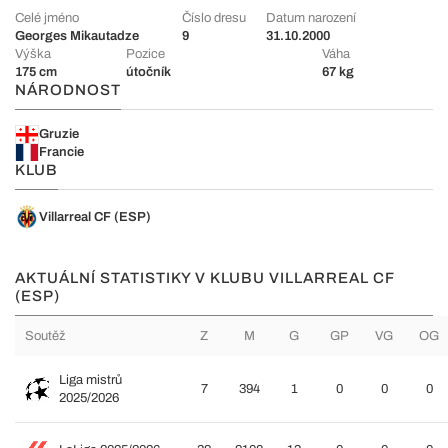
Celé jméno
Číslo dresu
Datum narození
Georges Mikautadze
9
31.10.2000
Výška
Pozice
Váha
175 cm
útočník
67 kg
NÁRODNOST
Gruzie
Francie
KLUB
Villarreal CF (ESP)
AKTUÁLNÍ STATISTIKY V KLUBU VILLARREAL CF
(ESP)
Soutěž
Z
M
G
GP
VG
OG
Liga mistrů
7
394
1
0
0
0
2025/2026