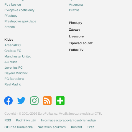
PL v kostce
Argentina
Evropské koeficienty
Brazílie
Přestupy
Přestupové spekulace
Přestupy
Zranění
Zápasy
Livescore
Kluby
Tipovací soutěž
Arsenal FC
Fotbal TV
Chelsea FC
Manchester United
AC Milán
Juventus FC
Bayern Mnichov
FC Barcelona
Real Madrid
Copyright © 2001-2026 EuroFotbal.cz. Využíváme zpravodajství ČTK.
RSS
Podmínky užití
Informace o zpracování osobních údajů
GDPR a žurnalistika
Nastavení soukromí
Kontakt
Tiráž