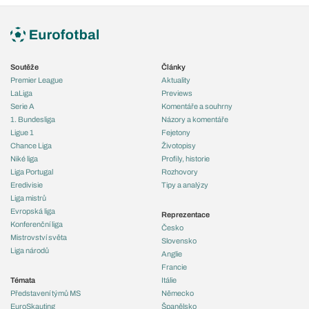
Soutěže
Články
Premier League
Aktuality
LaLiga
Previews
Serie A
Komentáře a souhrny
1. Bundesliga
Názory a komentáře
Ligue 1
Fejetony
Chance Liga
Životopisy
Niké liga
Profily, historie
Liga Portugal
Rozhovory
Eredivisie
Tipy a analýzy
Liga mistrů
Evropská liga
Reprezentace
Konferenční liga
Česko
Mistrovství světa
Slovensko
Liga národů
Anglie
Francie
Témata
Itálie
Představení týmů MS
Německo
EuroSkauting
Španělsko