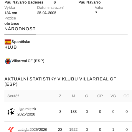
Pau Navarro Badenes
6
Pau Navarro
Výška
Datum narození
Váha
184 cm
25.04.2005
?
Pozice
obránce
NÁRODNOST
Španělsko
KLUB
Villarreal CF (ESP)
AKTUÁLNÍ STATISTIKY V KLUBU VILLARREAL CF
(ESP)
Soutěž
Z
M
G
GP
VG
OG
Liga mistrů
3
188
0
0
0
0
2025/2026
LaLiga 2025/2026
23
1922
0
0
1
0