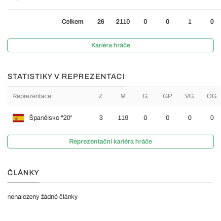
Celkem
26
2110
0
0
1
0
Kariéra hráče
STATISTIKY V REPREZENTACI
Reprezentace
Z
M
G
GP
VG
OG
Španělsko "20"
3
119
0
0
0
0
Reprezentační kariéra hráče
ČLÁNKY
nenalezeny žádné články