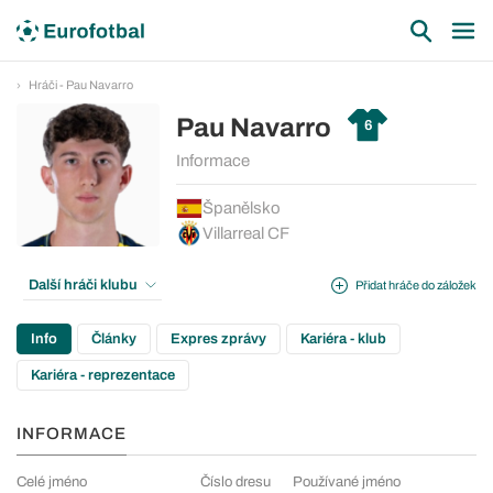
Hráči - Pau Navarro
Pau Navarro
6
Informace
Španělsko
Villarreal CF
Další hráči klubu
Přidat hráče do záložek
Info
Články
Expres zprávy
Kariéra - klub
Kariéra - reprezentace
INFORMACE
Celé jméno
Číslo dresu
Používané jméno