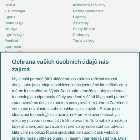
Serie A
Komentáře a souhrny
1. Bundesliga
Názory a komentáře
Ligue 1
Fejetony
Chance Liga
Životopisy
Niké liga
Profily, historie
Liga Portugal
Rozhovory
Eredivisie
Tipy a analýzy
Liga mistrů
Evropská liga
Reprezentace
Konferenční liga
Česko
Ochrana vašich osobních údajů nás
Mistrovství světa
Slovensko
zajímá
Liga národů
Anglie
Francie
My a naši partneři
999
ukládáme do vašeho zařízení osobní
Témata
Itálie
údaje, jako jsou údaje o prohlížení nebo jedinečné identifikátory, a
Představení týmů MS
Německo
máme k nim přístup. Výběr Souhlasím umožňuje, aby sledovací
EuroSkauting
Španělsko
technologie podporovaly účely uvedené v části My a naši partneři
PL v kostce
Argentina
zpracováváme údaje za účelem poskytování. Výběrem Zamítnout
Evropské koeficienty
Brazílie
vše nebo odvoláním svého souhlasu je zakážete. Pokud jsou
Přestupy
sledovací technologie zakázány, některé zobrazené obsahy a
Přestupové spekulace
reklamy pro vás nemusí být tolik relevantní. Tuto nabídku můžete
Přestupy
Zranění
kdykoli znovu zobrazit a změnit své volby nebo souhlas odvolat
Zápasy
kliknutím na odkaz Řízení předvoleb ve spodní části webové
Livescore
stránky. Vaše volby se projeví v našem Internetová stránka. Další
Kluby