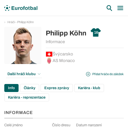
Hráči - Philipp Köhn
Philipp Köhn
16
Informace
Švýcarsko
AS Monaco
Další hráči klubu
Přidat hráče do záložek
Info
Články
Expres zprávy
Kariéra - klub
Kariéra - reprezentace
INFORMACE
Celé jméno
Číslo dresu
Datum narození