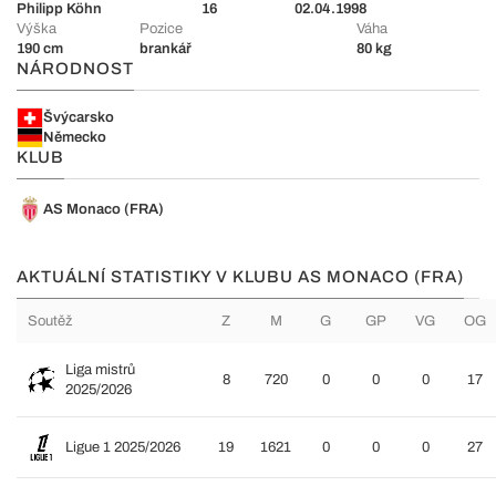
Philipp Köhn
16
02.04.1998
Výška
Pozice
Váha
190 cm
brankář
80 kg
NÁRODNOST
Švýcarsko
Německo
KLUB
AS Monaco (FRA)
AKTUÁLNÍ STATISTIKY V KLUBU AS MONACO (FRA)
Soutěž
Z
M
G
GP
VG
OG
Liga mistrů
8
720
0
0
0
17
2025/2026
Ligue 1 2025/2026
19
1621
0
0
0
27