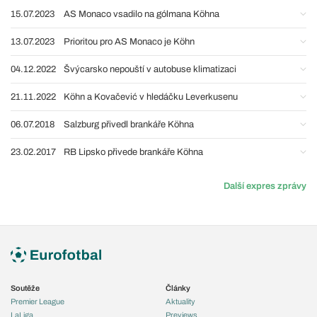
15.07.2023
AS Monaco vsadilo na gólmana Köhna
13.07.2023
Prioritou pro AS Monaco je Köhn
04.12.2022
Švýcarsko nepouští v autobuse klimatizaci
21.11.2022
Köhn a Kovačević v hledáčku Leverkusenu
06.07.2018
Salzburg přivedl brankáře Köhna
23.02.2017
RB Lipsko přivede brankáře Köhna
Další expres zprávy
Soutěže
Články
Premier League
Aktuality
LaLiga
Previews