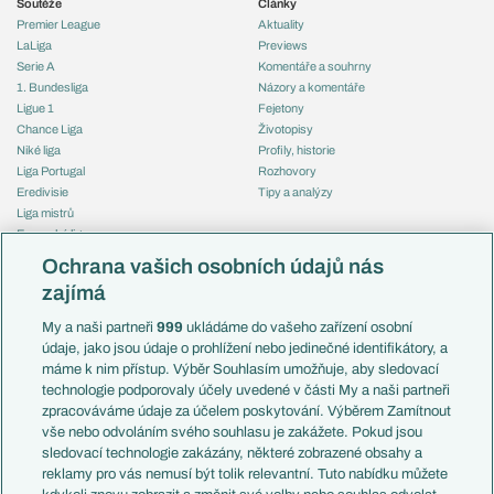
Soutěže
Články
Premier League
Aktuality
LaLiga
Previews
Serie A
Komentáře a souhrny
1. Bundesliga
Názory a komentáře
Ligue 1
Fejetony
Chance Liga
Životopisy
Niké liga
Profily, historie
Liga Portugal
Rozhovory
Eredivisie
Tipy a analýzy
Liga mistrů
Evropská liga
Reprezentace
Konferenční liga
Česko
Ochrana vašich osobních údajů nás
Mistrovství světa
Slovensko
zajímá
Liga národů
Anglie
Francie
My a naši partneři
999
ukládáme do vašeho zařízení osobní
Témata
Itálie
údaje, jako jsou údaje o prohlížení nebo jedinečné identifikátory, a
Představení týmů MS
Německo
máme k nim přístup. Výběr Souhlasím umožňuje, aby sledovací
EuroSkauting
Španělsko
technologie podporovaly účely uvedené v části My a naši partneři
PL v kostce
Argentina
zpracováváme údaje za účelem poskytování. Výběrem Zamítnout
Evropské koeficienty
Brazílie
vše nebo odvoláním svého souhlasu je zakážete. Pokud jsou
Přestupy
sledovací technologie zakázány, některé zobrazené obsahy a
Přestupové spekulace
reklamy pro vás nemusí být tolik relevantní. Tuto nabídku můžete
Přestupy
Zranění