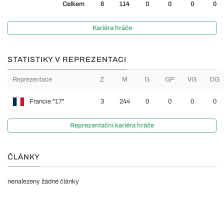
Celkem
6
114
0
0
0
0
Kariéra hráče
STATISTIKY V REPREZENTACI
Reprezentace
Z
M
G
GP
VG
OG
Francie "17"
3
244
0
0
0
0
Reprezentační kariéra hráče
ČLÁNKY
nenalezeny žádné články