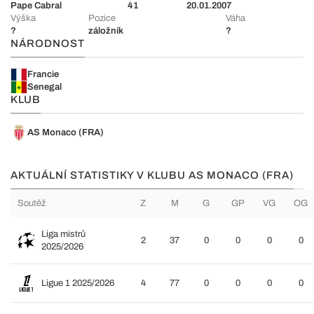
Pape Cabral
41
20.01.2007
Výška
Pozice
Váha
?
záložník
?
NÁRODNOST
Francie
Senegal
KLUB
AS Monaco (FRA)
AKTUÁLNÍ STATISTIKY V KLUBU AS MONACO (FRA)
Soutěž
Z
M
G
GP
VG
OG
Liga mistrů
2
37
0
0
0
0
2025/2026
Ligue 1 2025/2026
4
77
0
0
0
0