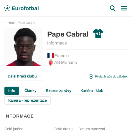
Hráči - Pape Cabral
Pape Cabral
41
Informace
Francie
AS Monaco
Další hráči klubu
Přidat hráče do záložek
Info
Články
Expres zprávy
Kariéra - klub
Kariéra - reprezentace
INFORMACE
Celé jméno
Číslo dresu
Datum narození