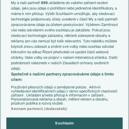
Francie
My a naši partneři
999
ukládáme do vašeho zařízení osobní
Témata
Itálie
údaje, jako jsou údaje o prohlížení nebo jedinečné identifikátory, a
Představení týmů MS
Německo
máme k nim přístup. Výběr Souhlasím umožňuje, aby sledovací
EuroSkauting
Španělsko
technologie podporovaly účely uvedené v části My a naši partneři
PL v kostce
Argentina
zpracováváme údaje za účelem poskytování. Výběrem Zamítnout
Evropské koeficienty
Brazílie
vše nebo odvoláním svého souhlasu je zakážete. Pokud jsou
Přestupy
sledovací technologie zakázány, některé zobrazené obsahy a
Přestupové spekulace
reklamy pro vás nemusí být tolik relevantní. Tuto nabídku můžete
Přestupy
Zranění
kdykoli znovu zobrazit a změnit své volby nebo souhlas odvolat
Zápasy
kliknutím na odkaz Řízení předvoleb ve spodní části webové
Livescore
stránky. Vaše volby se projeví v našem Internetová stránka. Další
Kluby
Tipovací soutěž
podrobnosti naleznete v našich Zásadách ochrany osobních
Arsenal FC
Fotbal TV
údajů.
Chelsea FC
Společně s našimi partnery zpracováváme údaje s tímto
Manchester United
cílem:
AC Milán
Juventus FC
Používání přesných údajů o zeměpisné poloze . Aktivní
Bayern Mnichov
vyhledávání identifikačních údajů v rámci specifických vlastností
zařízení . Ukládání a/nebo přístup k informacím v zařízení .
FC Barcelona
Personalizovaná reklama a obsah, měření reklam a obsahu,
Real Madrid
průzkum publika a rozvoj služeb .
Seznam partnerů (dodavatelů)
Souhlasím