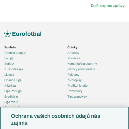
Další expres zprávy
Soutěže
Články
Premier League
Aktuality
LaLiga
Previews
Serie A
Komentáře a souhrny
1. Bundesliga
Názory a komentáře
Ligue 1
Fejetony
Chance Liga
Životopisy
Niké liga
Profily, historie
Liga Portugal
Rozhovory
Eredivisie
Tipy a analýzy
Liga mistrů
Evropská liga
Reprezentace
Konferenční liga
Česko
Ochrana vašich osobních údajů nás
Mistrovství světa
Slovensko
zajímá
Liga národů
Anglie