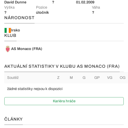
David Dunne
?
01.02.2009
Výška
Pozice
Váha
?
útočník
?
NÁRODNOST
Irsko
KLUB
AS Monaco (FRA)
AKTUÁLNÍ STATISTIKY V KLUBU AS MONACO (FRA)
Soutěž
Z
M
G
GP
VG
OG
žádné statistiky nejsou k dispozici
Kariéra hráče
ČLÁNKY