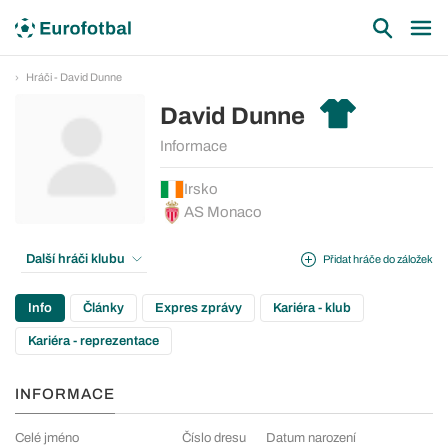
Hráči - David Dunne
David Dunne
Informace
Irsko
AS Monaco
Další hráči klubu
Přidat hráče do záložek
Info
Články
Expres zprávy
Kariéra - klub
Kariéra - reprezentace
INFORMACE
Celé jméno
Číslo dresu
Datum narození