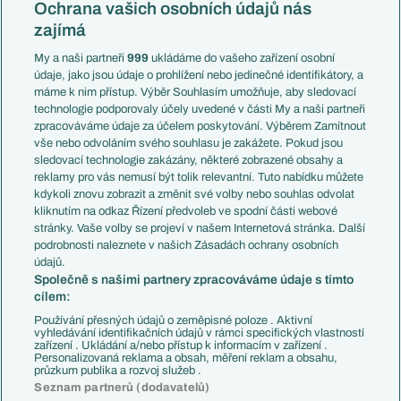
Česko
Ochrana vašich osobních údajů nás
Mistrovství světa
Slovensko
zajímá
Liga národů
Anglie
Francie
My a naši partneři
999
ukládáme do vašeho zařízení osobní
Témata
Itálie
údaje, jako jsou údaje o prohlížení nebo jedinečné identifikátory, a
Představení týmů MS
Německo
máme k nim přístup. Výběr Souhlasím umožňuje, aby sledovací
EuroSkauting
Španělsko
technologie podporovaly účely uvedené v části My a naši partneři
PL v kostce
Argentina
zpracováváme údaje za účelem poskytování. Výběrem Zamítnout
Evropské koeficienty
Brazílie
vše nebo odvoláním svého souhlasu je zakážete. Pokud jsou
Přestupy
sledovací technologie zakázány, některé zobrazené obsahy a
Přestupové spekulace
reklamy pro vás nemusí být tolik relevantní. Tuto nabídku můžete
Přestupy
Zranění
kdykoli znovu zobrazit a změnit své volby nebo souhlas odvolat
Zápasy
kliknutím na odkaz Řízení předvoleb ve spodní části webové
Livescore
stránky. Vaše volby se projeví v našem Internetová stránka. Další
Kluby
Tipovací soutěž
podrobnosti naleznete v našich Zásadách ochrany osobních
Arsenal FC
Fotbal TV
údajů.
Chelsea FC
Společně s našimi partnery zpracováváme údaje s tímto
Manchester United
cílem:
AC Milán
Juventus FC
Používání přesných údajů o zeměpisné poloze . Aktivní
Bayern Mnichov
vyhledávání identifikačních údajů v rámci specifických vlastností
zařízení . Ukládání a/nebo přístup k informacím v zařízení .
FC Barcelona
Personalizovaná reklama a obsah, měření reklam a obsahu,
Real Madrid
průzkum publika a rozvoj služeb .
Seznam partnerů (dodavatelů)