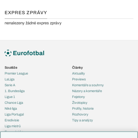
EXPRES ZPRÁVY
nenalezeny žádné expres zprávy
Soutěže
Články
Premier League
Aktuality
LaLiga
Previews
Serie A
Komentáře a souhrny
1. Bundesliga
Názory a komentáře
Ligue 1
Fejetony
Chance Liga
Životopisy
Niké liga
Profily, historie
Liga Portugal
Rozhovory
Eredivisie
Tipy a analýzy
Liga mistrů
Evropská liga
Reprezentace
Konferenční liga