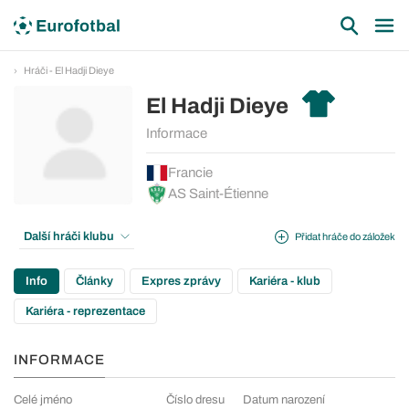
Hráči - El Hadji Dieye
El Hadji Dieye
Informace
Francie
AS Saint-Étienne
Další hráči klubu
Přidat hráče do záložek
Info
Články
Expres zprávy
Kariéra - klub
Kariéra - reprezentace
INFORMACE
Celé jméno
Číslo dresu
Datum narození