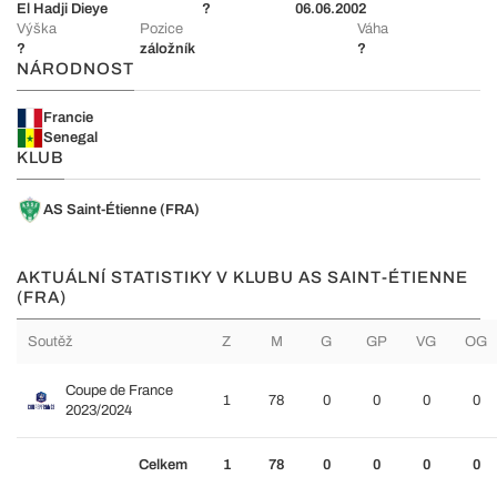
El Hadji Dieye
?
06.06.2002
Výška
Pozice
Váha
?
záložník
?
NÁRODNOST
Francie
Senegal
KLUB
AS Saint-Étienne (FRA)
AKTUÁLNÍ STATISTIKY V KLUBU AS SAINT-ÉTIENNE
(FRA)
Soutěž
Z
M
G
GP
VG
OG
Coupe de France
1
78
0
0
0
0
2023/2024
Celkem
1
78
0
0
0
0