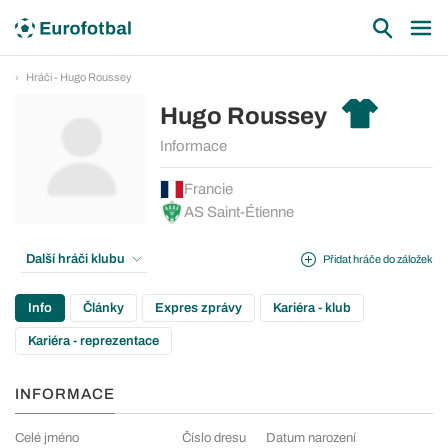
Hráči - Hugo Roussey
Hugo Roussey
Informace
Francie
AS Saint-Étienne
Další hráči klubu
Přidat hráče do záložek
Info
Články
Expres zprávy
Kariéra - klub
Kariéra - reprezentace
INFORMACE
Celé jméno
Číslo dresu
Datum narození