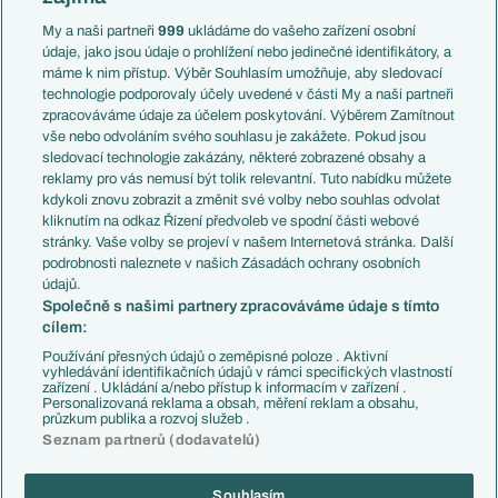
Anglie
Francie
My a naši partneři
999
ukládáme do vašeho zařízení osobní
Témata
Itálie
údaje, jako jsou údaje o prohlížení nebo jedinečné identifikátory, a
Představení týmů MS
Německo
máme k nim přístup. Výběr Souhlasím umožňuje, aby sledovací
EuroSkauting
Španělsko
technologie podporovaly účely uvedené v části My a naši partneři
PL v kostce
Argentina
zpracováváme údaje za účelem poskytování. Výběrem Zamítnout
Evropské koeficienty
Brazílie
vše nebo odvoláním svého souhlasu je zakážete. Pokud jsou
Přestupy
sledovací technologie zakázány, některé zobrazené obsahy a
Přestupové spekulace
reklamy pro vás nemusí být tolik relevantní. Tuto nabídku můžete
Přestupy
Zranění
kdykoli znovu zobrazit a změnit své volby nebo souhlas odvolat
Zápasy
kliknutím na odkaz Řízení předvoleb ve spodní části webové
Livescore
stránky. Vaše volby se projeví v našem Internetová stránka. Další
Kluby
Tipovací soutěž
podrobnosti naleznete v našich Zásadách ochrany osobních
Arsenal FC
Fotbal TV
údajů.
Chelsea FC
Společně s našimi partnery zpracováváme údaje s tímto
Manchester United
cílem:
AC Milán
Juventus FC
Používání přesných údajů o zeměpisné poloze . Aktivní
Bayern Mnichov
vyhledávání identifikačních údajů v rámci specifických vlastností
zařízení . Ukládání a/nebo přístup k informacím v zařízení .
FC Barcelona
Personalizovaná reklama a obsah, měření reklam a obsahu,
Real Madrid
průzkum publika a rozvoj služeb .
Seznam partnerů (dodavatelů)
Souhlasím