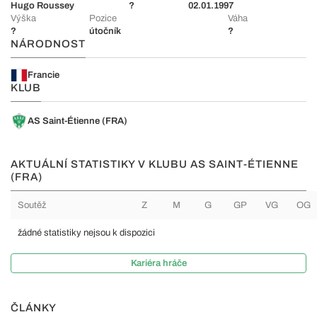
Hugo Roussey
?
02.01.1997
Výška
Pozice
Váha
?
útočník
?
NÁRODNOST
Francie
KLUB
AS Saint-Étienne (FRA)
AKTUÁLNÍ STATISTIKY V KLUBU AS SAINT-ÉTIENNE
(FRA)
Soutěž
Z
M
G
GP
VG
OG
žádné statistiky nejsou k dispozici
Kariéra hráče
ČLÁNKY