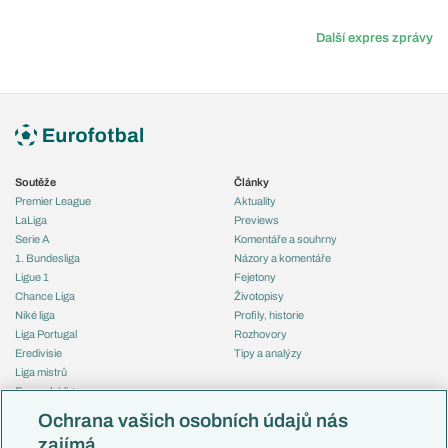
Další expres zprávy
Soutěže
Články
Premier League
Aktuality
LaLiga
Previews
Serie A
Komentáře a souhrny
1. Bundesliga
Názory a komentáře
Ligue 1
Fejetony
Chance Liga
Životopisy
Niké liga
Profily, historie
Liga Portugal
Rozhovory
Eredivisie
Tipy a analýzy
Liga mistrů
Evropská liga
Reprezentace
Konferenční liga
Česko
Ochrana vašich osobních údajů nás
Mistrovství světa
Slovensko
zajímá
Liga národů