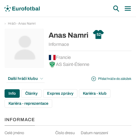
Hráči - Anas Namri
Anas Namri
52
Informace
Francie
AS Saint-Étienne
Další hráči klubu
Přidat hráče do záložek
Info
Články
Expres zprávy
Kariéra - klub
Kariéra - reprezentace
INFORMACE
Celé jméno
Číslo dresu
Datum narození