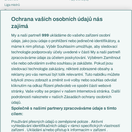
Liga mistrů
Evropská liga
Reprezentace
Konferenční liga
Česko
Ochrana vašich osobních údajů nás
Mistrovství světa
Slovensko
zajímá
Liga národů
Anglie
Francie
My a naši partneři
999
ukládáme do vašeho zařízení osobní
Témata
Itálie
údaje, jako jsou údaje o prohlížení nebo jedinečné identifikátory, a
Představení týmů MS
Německo
máme k nim přístup. Výběr Souhlasím umožňuje, aby sledovací
EuroSkauting
Španělsko
technologie podporovaly účely uvedené v části My a naši partneři
PL v kostce
Argentina
zpracováváme údaje za účelem poskytování. Výběrem Zamítnout
Evropské koeficienty
Brazílie
vše nebo odvoláním svého souhlasu je zakážete. Pokud jsou
Přestupy
sledovací technologie zakázány, některé zobrazené obsahy a
Přestupové spekulace
reklamy pro vás nemusí být tolik relevantní. Tuto nabídku můžete
Přestupy
Zranění
kdykoli znovu zobrazit a změnit své volby nebo souhlas odvolat
Zápasy
kliknutím na odkaz Řízení předvoleb ve spodní části webové
Livescore
stránky. Vaše volby se projeví v našem Internetová stránka. Další
Kluby
Tipovací soutěž
podrobnosti naleznete v našich Zásadách ochrany osobních
Arsenal FC
Fotbal TV
údajů.
Chelsea FC
Společně s našimi partnery zpracováváme údaje s tímto
Manchester United
cílem:
AC Milán
Juventus FC
Používání přesných údajů o zeměpisné poloze . Aktivní
Bayern Mnichov
vyhledávání identifikačních údajů v rámci specifických vlastností
zařízení . Ukládání a/nebo přístup k informacím v zařízení .
FC Barcelona