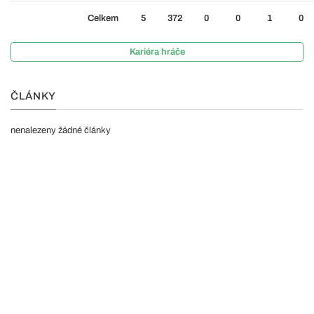
Celkem
5
372
0
0
1
0
Kariéra hráče
ČLÁNKY
nenalezeny žádné články