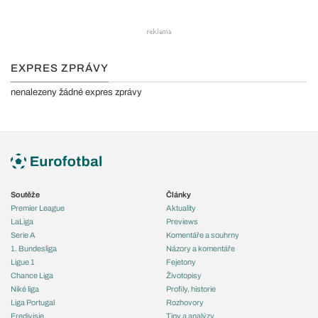
EXPRES ZPRÁVY
nenalezeny žádné expres zprávy
Soutěže
Články
Premier League
Aktuality
LaLiga
Previews
Serie A
Komentáře a souhrny
1. Bundesliga
Názory a komentáře
Ligue 1
Fejetony
Chance Liga
Životopisy
Niké liga
Profily, historie
Liga Portugal
Rozhovory
Eredivisie
Tipy a analýzy