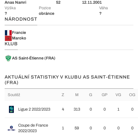
Anas Namri
52
12.11.2001
Výška
Pozice
Váha
?
obránce
?
NÁRODNOST
Francie
Maroko
KLUB
AS Saint-Étienne (FRA)
AKTUÁLNÍ STATISTIKY V KLUBU AS SAINT-ÉTIENNE
(FRA)
Soutěž
Z
M
G
GP
VG
OG
Ligue 2 2022/2023
4
313
0
0
1
0
Coupe de France
1
59
0
0
0
0
2022/2023