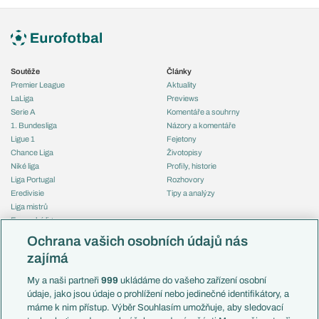
Soutěže
Články
Premier League
Aktuality
LaLiga
Previews
Serie A
Komentáře a souhrny
1. Bundesliga
Názory a komentáře
Ligue 1
Fejetony
Chance Liga
Životopisy
Niké liga
Profily, historie
Liga Portugal
Rozhovory
Eredivisie
Tipy a analýzy
Liga mistrů
Evropská liga
Reprezentace
Konferenční liga
Česko
Ochrana vašich osobních údajů nás
Mistrovství světa
Slovensko
zajímá
Liga národů
Anglie
Francie
My a naši partneři
999
ukládáme do vašeho zařízení osobní
Témata
Itálie
údaje, jako jsou údaje o prohlížení nebo jedinečné identifikátory, a
Představení týmů MS
Německo
máme k nim přístup. Výběr Souhlasím umožňuje, aby sledovací
EuroSkauting
Španělsko