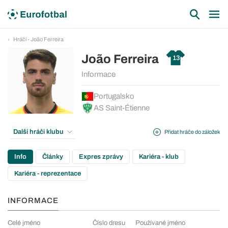
Hráči - João Ferreira
João Ferreira
13
Informace
Portugalsko
AS Saint-Étienne
Další hráči klubu
Přidat hráče do záložek
Info
Články
Expres zprávy
Kariéra - klub
Kariéra - reprezentace
INFORMACE
Celé jméno
Číslo dresu
Používané jméno