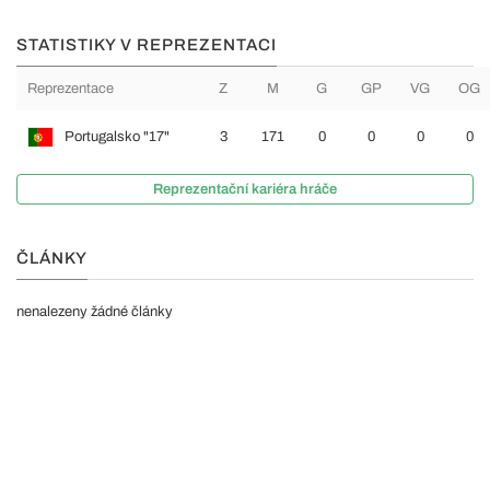
STATISTIKY V REPREZENTACI
Reprezentace
Z
M
G
GP
VG
OG
Portugalsko "17"
3
171
0
0
0
0
Reprezentační kariéra hráče
ČLÁNKY
nenalezeny žádné články