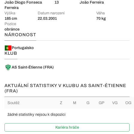
João Diogo Fonseca
13
João Ferreira
Ferreira
Výška
Datum narození
Váha
185 cm
22.03.2001
70 kg
Pozice
obránce
NÁRODNOST
Portugalsko
KLUB
AS Saint-Étienne (FRA)
AKTUÁLNÍ STATISTIKY V KLUBU AS SAINT-ÉTIENNE
(FRA)
Soutěž
Z
M
G
GP
VG
OG
žádné statistiky nejsou k dispozici
Kariéra hráče