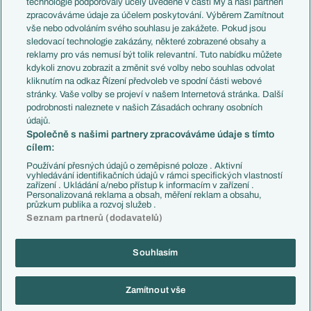
technologie podporovaly účely uvedené v části My a naši partneři
PL v kostce
Argentina
zpracováváme údaje za účelem poskytování. Výběrem Zamítnout
Evropské koeficienty
Brazílie
vše nebo odvoláním svého souhlasu je zakážete. Pokud jsou
Přestupy
sledovací technologie zakázány, některé zobrazené obsahy a
Přestupové spekulace
reklamy pro vás nemusí být tolik relevantní. Tuto nabídku můžete
Přestupy
Zranění
kdykoli znovu zobrazit a změnit své volby nebo souhlas odvolat
Zápasy
kliknutím na odkaz Řízení předvoleb ve spodní části webové
Livescore
stránky. Vaše volby se projeví v našem Internetová stránka. Další
Kluby
Tipovací soutěž
podrobnosti naleznete v našich Zásadách ochrany osobních
Arsenal FC
Fotbal TV
údajů.
Chelsea FC
Společně s našimi partnery zpracováváme údaje s tímto
Manchester United
cílem:
AC Milán
Juventus FC
Používání přesných údajů o zeměpisné poloze . Aktivní
Bayern Mnichov
vyhledávání identifikačních údajů v rámci specifických vlastností
zařízení . Ukládání a/nebo přístup k informacím v zařízení .
FC Barcelona
Personalizovaná reklama a obsah, měření reklam a obsahu,
Real Madrid
průzkum publika a rozvoj služeb .
Seznam partnerů (dodavatelů)
Souhlasím
Copyright © 2001-2026 EuroFotbal.cz. Využíváme zpravodajství ČTK.
RSS
Podmínky užití
Informace o zpracování osobních údajů
Zamítnout vše
GDPR a žurnalistika
Nastavení soukromí
Kontakt
Tiráž