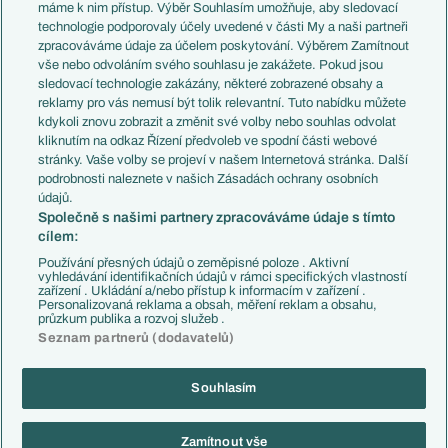
Představení týmů MS
Německo
máme k nim přístup. Výběr Souhlasím umožňuje, aby sledovací
EuroSkauting
Španělsko
technologie podporovaly účely uvedené v části My a naši partneři
PL v kostce
Argentina
zpracováváme údaje za účelem poskytování. Výběrem Zamítnout
Evropské koeficienty
Brazílie
vše nebo odvoláním svého souhlasu je zakážete. Pokud jsou
Přestupy
sledovací technologie zakázány, některé zobrazené obsahy a
Přestupové spekulace
reklamy pro vás nemusí být tolik relevantní. Tuto nabídku můžete
Přestupy
Zranění
kdykoli znovu zobrazit a změnit své volby nebo souhlas odvolat
Zápasy
kliknutím na odkaz Řízení předvoleb ve spodní části webové
Livescore
stránky. Vaše volby se projeví v našem Internetová stránka. Další
Kluby
Tipovací soutěž
podrobnosti naleznete v našich Zásadách ochrany osobních
Arsenal FC
Fotbal TV
údajů.
Chelsea FC
Společně s našimi partnery zpracováváme údaje s tímto
Manchester United
cílem:
AC Milán
Juventus FC
Používání přesných údajů o zeměpisné poloze . Aktivní
Bayern Mnichov
vyhledávání identifikačních údajů v rámci specifických vlastností
zařízení . Ukládání a/nebo přístup k informacím v zařízení .
FC Barcelona
Personalizovaná reklama a obsah, měření reklam a obsahu,
Real Madrid
průzkum publika a rozvoj služeb .
Seznam partnerů (dodavatelů)
Souhlasím
Copyright © 2001-2026 EuroFotbal.cz. Využíváme zpravodajství ČTK.
RSS
Podmínky užití
Informace o zpracování osobních údajů
Zamítnout vše