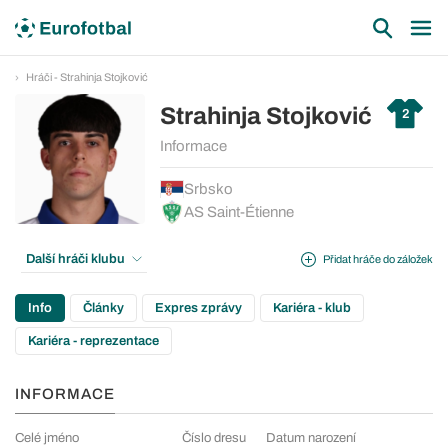
Hráči - Strahinja Stojković
Strahinja Stojković
2
Informace
Srbsko
AS Saint-Étienne
Další hráči klubu
Přidat hráče do záložek
Info
Články
Expres zprávy
Kariéra - klub
Kariéra - reprezentace
INFORMACE
Celé jméno
Číslo dresu
Datum narození