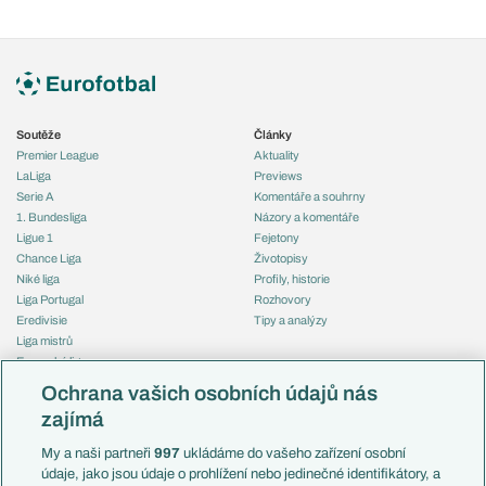
Soutěže
Články
Premier League
Aktuality
LaLiga
Previews
Serie A
Komentáře a souhrny
1. Bundesliga
Názory a komentáře
Ligue 1
Fejetony
Chance Liga
Životopisy
Niké liga
Profily, historie
Liga Portugal
Rozhovory
Eredivisie
Tipy a analýzy
Liga mistrů
Evropská liga
Reprezentace
Konferenční liga
Česko
Ochrana vašich osobních údajů nás
Mistrovství světa
Slovensko
zajímá
Liga národů
Anglie
Francie
My a naši partneři
997
ukládáme do vašeho zařízení osobní
Témata
Itálie
údaje, jako jsou údaje o prohlížení nebo jedinečné identifikátory, a