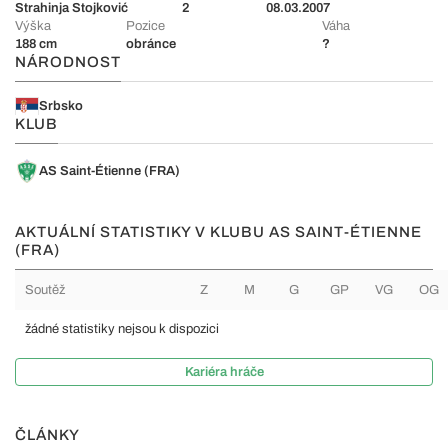
Strahinja Stojković
2
08.03.2007
Výška
Pozice
Váha
188 cm
obránce
?
NÁRODNOST
Srbsko
KLUB
AS Saint-Étienne (FRA)
AKTUÁLNÍ STATISTIKY V KLUBU AS SAINT-ÉTIENNE
(FRA)
Soutěž
Z
M
G
GP
VG
OG
žádné statistiky nejsou k dispozici
Kariéra hráče
ČLÁNKY