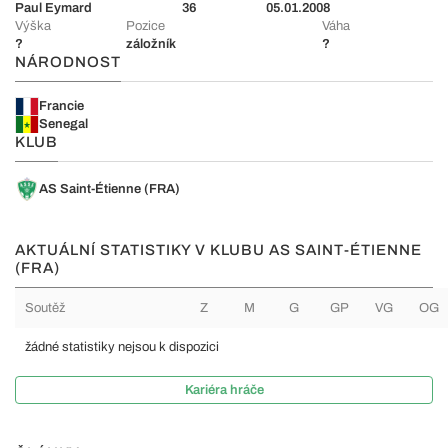
Paul Eymard
36
05.01.2008
Výška
Pozice
Váha
?
záložník
?
NÁRODNOST
Francie
Senegal
KLUB
AS Saint-Étienne (FRA)
AKTUÁLNÍ STATISTIKY V KLUBU AS SAINT-ÉTIENNE
(FRA)
Soutěž
Z
M
G
GP
VG
OG
žádné statistiky nejsou k dispozici
Kariéra hráče