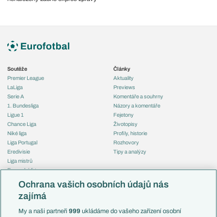
Soutěže
Články
Premier League
Aktuality
LaLiga
Previews
Serie A
Komentáře a souhrny
1. Bundesliga
Názory a komentáře
Ligue 1
Fejetony
Chance Liga
Životopisy
Niké liga
Profily, historie
Liga Portugal
Rozhovory
Eredivisie
Tipy a analýzy
Liga mistrů
Evropská liga
Reprezentace
Konferenční liga
Česko
Ochrana vašich osobních údajů nás
Mistrovství světa
Slovensko
zajímá
Liga národů
Anglie
Francie
My a naši partneři
999
ukládáme do vašeho zařízení osobní