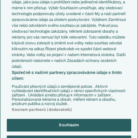
Témata
Itálie
údaje, jako jsou údaje o prohlížení nebo jedinečné identifikátory, a
Představení týmů MS
Německo
máme k nim přístup. Výběr Souhlasím umožňuje, aby sledovací
EuroSkauting
Španělsko
technologie podporovaly účely uvedené v části My a naši partneři
PL v kostce
Argentina
zpracováváme údaje za účelem poskytování. Výběrem Zamítnout
Evropské koeficienty
Brazílie
vše nebo odvoláním svého souhlasu je zakážete. Pokud jsou
Přestupy
sledovací technologie zakázány, některé zobrazené obsahy a
Přestupové spekulace
reklamy pro vás nemusí být tolik relevantní. Tuto nabídku můžete
Přestupy
Zranění
kdykoli znovu zobrazit a změnit své volby nebo souhlas odvolat
Zápasy
kliknutím na odkaz Řízení předvoleb ve spodní části webové
Livescore
stránky. Vaše volby se projeví v našem Internetová stránka. Další
Kluby
Tipovací soutěž
podrobnosti naleznete v našich Zásadách ochrany osobních
Arsenal FC
Fotbal TV
údajů.
Chelsea FC
Společně s našimi partnery zpracováváme údaje s tímto
Manchester United
cílem:
AC Milán
Juventus FC
Používání přesných údajů o zeměpisné poloze . Aktivní
Bayern Mnichov
vyhledávání identifikačních údajů v rámci specifických vlastností
zařízení . Ukládání a/nebo přístup k informacím v zařízení .
FC Barcelona
Personalizovaná reklama a obsah, měření reklam a obsahu,
Real Madrid
průzkum publika a rozvoj služeb .
Seznam partnerů (dodavatelů)
Souhlasím
Copyright © 2001-2026 EuroFotbal.cz. Využíváme zpravodajství ČTK.