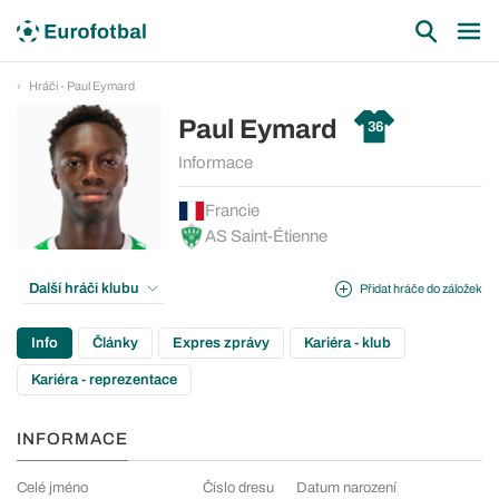
Hráči - Paul Eymard
Paul Eymard
36
Informace
Francie
AS Saint-Étienne
Další hráči klubu
Přidat hráče do záložek
Info
Články
Expres zprávy
Kariéra - klub
Kariéra - reprezentace
INFORMACE
Celé jméno
Číslo dresu
Datum narození