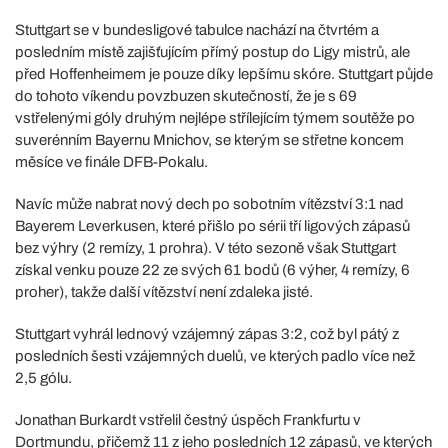
Stuttgart se v bundesligové tabulce nachází na čtvrtém a
posledním místě zajišťujícím přímý postup do Ligy mistrů, ale
před Hoffenheimem je pouze díky lepšímu skóre. Stuttgart půjde
do tohoto víkendu povzbuzen skutečností, že je s 69
vstřelenými góly druhým nejlépe střílejícím týmem soutěže po
suverénním Bayernu Mnichov, se kterým se střetne koncem
měsíce ve finále DFB-Pokalu.
Navíc může nabrat nový dech po sobotním vítězství 3:1 nad
Bayerem Leverkusen, které přišlo po sérii tří ligových zápasů
bez výhry (2 remízy, 1 prohra). V této sezoně však Stuttgart
získal venku pouze 22 ze svých 61 bodů (6 výher, 4 remízy, 6
proher), takže další vítězství není zdaleka jisté.
Stuttgart vyhrál lednový vzájemný zápas 3:2, což byl pátý z
posledních šesti vzájemných duelů, ve kterých padlo více než
2,5 gólu.
Jonathan Burkardt vstřelil čestný úspěch Frankfurtu v
Dortmundu, přičemž 11 z jeho posledních 12 zápasů, ve kterých