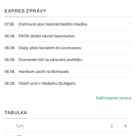
EXPRES ZPRÁVY
07.08.
Dortmund uloví šestnáctiletého mladíka
06.08.
PAOK dotáhl návrat Giannoulise
06.08.
Diaby před návratem do Leverusenu
06.08.
Diomande míří na zdravotní prohlídku
06.08.
Hamburk zacílil na Bornauwa
06.08.
Cherif uvízl v hledáčku Stuttgartu
Další expres zprávy
TABULKA
Tým
Z
B