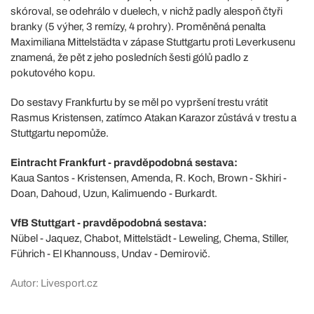
skóroval, se odehrálo v duelech, v nichž padly alespoň čtyři
branky (5 výher, 3 remízy, 4 prohry). Proměněná penalta
Maximiliana Mittelstädta v zápase Stuttgartu proti Leverkusenu
znamená, že pět z jeho posledních šesti gólů padlo z
pokutového kopu.
Do sestavy Frankfurtu by se měl po vypršení trestu vrátit
Rasmus Kristensen, zatímco Atakan Karazor zůstává v trestu a
Stuttgartu nepomůže.
Eintracht Frankfurt - pravděpodobná sestava:
Kaua Santos - Kristensen, Amenda, R. Koch, Brown - Skhiri -
Doan, Dahoud, Uzun, Kalimuendo - Burkardt.
VfB Stuttgart - pravděpodobná sestava:
Nübel - Jaquez, Chabot, Mittelstädt - Leweling, Chema, Stiller,
Führich - El Khannouss, Undav - Demirovič.
Autor: Livesport.cz