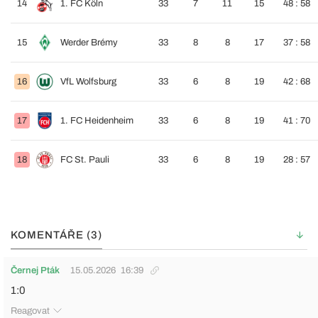
14
1. FC Köln
33
7
11
15
48 : 58
15
Werder Brémy
33
8
8
17
37 : 58
16
VfL Wolfsburg
33
6
8
19
42 : 68
17
1. FC Heidenheim
33
6
8
19
41 : 70
18
FC St. Pauli
33
6
8
19
28 : 57
KOMENTÁŘE (3)
Černej Pták
15.05.2026
16:39
1:0
Reagovat