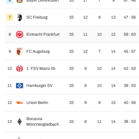
6
Bayer Leverkusen
33
17
7
9
67 : 46
7
SC Freiburg
33
12
8
13
47 : 56
8
Eintracht Frankfurt
33
11
10
12
59 : 63
9
FC Augsburg
33
12
7
14
45 : 57
10
1. FSV Mainz 05
33
9
10
14
42 : 53
11
Hamburger SV
33
9
10
14
39 : 53
12
Union Berlín
33
9
9
15
40 : 58
Borussia
13
33
8
11
14
38 : 53
Mönchengladbach