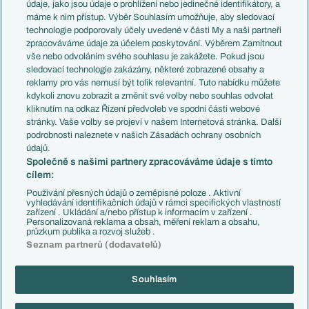
Témata
Itálie
údaje, jako jsou údaje o prohlížení nebo jedinečné identifikátory, a
Představení týmů MS
Německo
máme k nim přístup. Výběr Souhlasím umožňuje, aby sledovací
EuroSkauting
Španělsko
technologie podporovaly účely uvedené v části My a naši partneři
PL v kostce
Argentina
zpracováváme údaje za účelem poskytování. Výběrem Zamítnout
Evropské koeficienty
Brazílie
vše nebo odvoláním svého souhlasu je zakážete. Pokud jsou
Přestupy
sledovací technologie zakázány, některé zobrazené obsahy a
Přestupové spekulace
reklamy pro vás nemusí být tolik relevantní. Tuto nabídku můžete
Přestupy
Zranění
kdykoli znovu zobrazit a změnit své volby nebo souhlas odvolat
Zápasy
kliknutím na odkaz Řízení předvoleb ve spodní části webové
Livescore
stránky. Vaše volby se projeví v našem Internetová stránka. Další
Kluby
Tipovací soutěž
podrobnosti naleznete v našich Zásadách ochrany osobních
Arsenal FC
Fotbal TV
údajů.
Chelsea FC
Společně s našimi partnery zpracováváme údaje s tímto
Manchester United
cílem:
AC Milán
Juventus FC
Používání přesných údajů o zeměpisné poloze . Aktivní
Bayern Mnichov
vyhledávání identifikačních údajů v rámci specifických vlastností
zařízení . Ukládání a/nebo přístup k informacím v zařízení .
FC Barcelona
Personalizovaná reklama a obsah, měření reklam a obsahu,
Real Madrid
průzkum publika a rozvoj služeb .
Seznam partnerů (dodavatelů)
Souhlasím
Copyright © 2001-2026 EuroFotbal.cz. Využíváme zpravodajství ČTK.