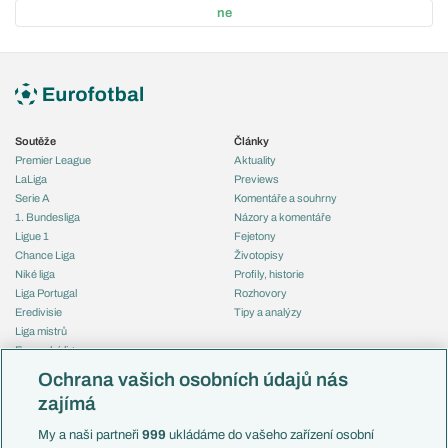
ne
Soutěže
Články
Premier League
Aktuality
LaLiga
Previews
Serie A
Komentáře a souhrny
1. Bundesliga
Názory a komentáře
Ligue 1
Fejetony
Chance Liga
Životopisy
Niké liga
Profily, historie
Liga Portugal
Rozhovory
Eredivisie
Tipy a analýzy
Liga mistrů
Evropská liga
Reprezentace
Konferenční liga
Česko
Ochrana vašich osobních údajů nás
Mistrovství světa
Slovensko
zajímá
Liga národů
Anglie
Francie
My a naši partneři
999
ukládáme do vašeho zařízení osobní