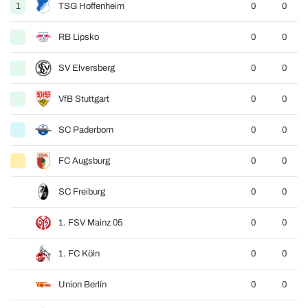
1
TSG Hoffenheim
0
0
RB Lipsko
0
0
SV Elversberg
0
0
VfB Stuttgart
0
0
SC Paderborn
0
0
FC Augsburg
0
0
SC Freiburg
0
0
1. FSV Mainz 05
0
0
1. FC Köln
0
0
Union Berlín
0
0