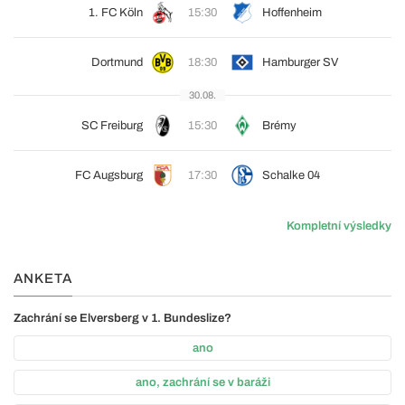
1. FC Köln
15:30
Hoffenheim
Dortmund
18:30
Hamburger SV
30.08.
SC Freiburg
15:30
Brémy
FC Augsburg
17:30
Schalke 04
Kompletní výsledky
ANKETA
Zachrání se Elversberg v 1. Bundeslize?
ano
ano, zachrání se v baráži