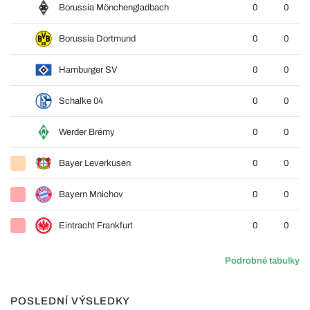
Borussia Mönchengladbach
0
0
Borussia Dortmund
0
0
Hamburger SV
0
0
Schalke 04
0
0
Werder Brémy
0
0
Bayer Leverkusen
0
0
Bayern Mnichov
0
0
Eintracht Frankfurt
0
0
Podrobné tabulky
POSLEDNÍ VÝSLEDKY