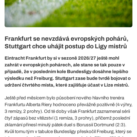
Frankfurt se nevzdává evropských pohárů,
Stuttgart chce uhájit postup do Ligy mistrů
Eintracht Frankfurt by si v sezoně 2026/27 ještě mohl
zahrát v evropských pohárech, ale stane se tak pouze v
případě, že v posledním kole Bundesligy dosáhne lepšího
výsledku než Freiburg. Stuttgart zase bude tvrdě bojovat o
udržení čtvrtého místa, které zajišťuje účast v Lize mistrů.
Ještě před měsícem bylo působení nového hlavního trenéra
Frankfurtu Alberta Riery hodnoceno převážně pozitivně (4 výhry,
3 remízy, 2 prohry). Od té doby však Frankfurt zaznamenal sérii
čtyř zápasů bez vítězství (1 remíza, 3 prohry), přičemž poslední
zklamání přinesl minulý pátek duel s Borussií Dortmund (2:3).
Kvůli tomu tým v tabulce Bundesligy přeskočil Freiburg, který se