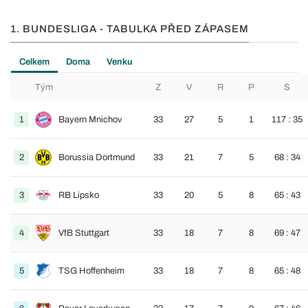
1. BUNDESLIGA - TABULKA PŘED ZÁPASEM
Celkem
Doma
Venku
Tým
Z
V
R
P
S
1
Bayern Mnichov
33
27
5
1
117 : 35
2
Borussia Dortmund
33
21
7
5
68 : 34
3
RB Lipsko
33
20
5
8
65 : 43
4
VfB Stuttgart
33
18
7
8
69 : 47
5
TSG Hoffenheim
33
18
7
8
65 : 48