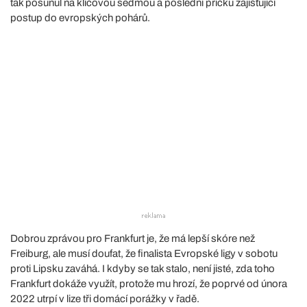
tak posunul na klíčovou sedmou a poslední příčku zajišťující
postup do evropských pohárů.
Dobrou zprávou pro Frankfurt je, že má lepší skóre než
Freiburg, ale musí doufat, že finalista Evropské ligy v sobotu
proti Lipsku zaváhá. I kdyby se tak stalo, není jisté, zda toho
Frankfurt dokáže využít, protože mu hrozí, že poprvé od února
2022 utrpí v lize tři domácí porážky v řadě.