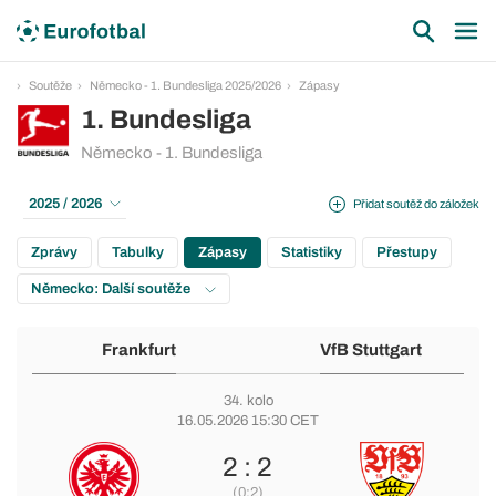
Soutěže
Německo - 1. Bundesliga 2025/2026
Zápasy
1. Bundesliga
Německo - 1. Bundesliga
2025 / 2026
Přidat soutěž do záložek
Zprávy
Tabulky
Zápasy
Statistiky
Přestupy
Německo: Další soutěže
Frankfurt
VfB Stuttgart
34. kolo
16.05.2026 15:30 CET
2 : 2
(0:2)