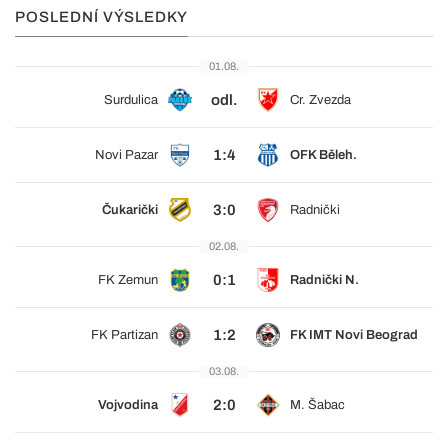
POSLEDNÍ VÝSLEDKY
01.08.
odl.
Surdulica
Cr. Zvezda
1:4
Novi Pazar
OFK Běleh.
3:0
Čukarički
Radnički
02.08.
0:1
FK Zemun
Radnički N.
1:2
FK Partizan
FK IMT Novi Beograd
03.08.
2:0
Vojvodina
M. Šabac