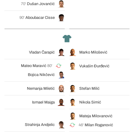
70'
Dušan Jovanćić
90'
Aboubacar Cisse
Vladan Čarapić
Marko Milošević
Mateo Maravić
80'
Vukašin Đurđević
Bojica Nikčević
Nemanja Miletić
Stefan Milić
Ismael Maiga
Nikola Simić
Mateja Milovanović
Strahinja Andjelic
46'
Milan Roganović