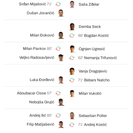
Srđan Mijailović
71'
Saša Zđelar
Dušan Jovanćić
Demba Seck
Milan Đoković
88'
Bogdan Kostić
Milan Pavkov
80'
Ognjen Ugresić
Veljko Radosavljević
62'
Nemanja Trifunović
Vanja Dragojevic
Luka Đorđević
71'
Bebars Natcho
Aboubacar Cisse
57'
Milan Vukotić
Nebojša Grujić
Andrej Ilić
80'
Sebastian Polter
Filip Matijašević
71'
Andrej Kostić