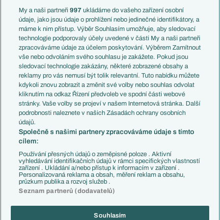
Francie
My a naši partneři
997
ukládáme do vašeho zařízení osobní
Témata
Itálie
údaje, jako jsou údaje o prohlížení nebo jedinečné identifikátory, a
Představení týmů MS
Německo
máme k nim přístup. Výběr Souhlasím umožňuje, aby sledovací
EuroSkauting
Španělsko
technologie podporovaly účely uvedené v části My a naši partneři
PL v kostce
Argentina
zpracováváme údaje za účelem poskytování. Výběrem Zamítnout
Evropské koeficienty
Brazílie
vše nebo odvoláním svého souhlasu je zakážete. Pokud jsou
Přestupy
sledovací technologie zakázány, některé zobrazené obsahy a
Přestupové spekulace
reklamy pro vás nemusí být tolik relevantní. Tuto nabídku můžete
Přestupy
Zranění
kdykoli znovu zobrazit a změnit své volby nebo souhlas odvolat
Zápasy
kliknutím na odkaz Řízení předvoleb ve spodní části webové
Livescore
stránky. Vaše volby se projeví v našem Internetová stránka. Další
Kluby
Tipovací soutěž
podrobnosti naleznete v našich Zásadách ochrany osobních
Arsenal FC
Fotbal TV
údajů.
Chelsea FC
Společně s našimi partnery zpracováváme údaje s tímto
Manchester United
cílem:
AC Milán
Juventus FC
Používání přesných údajů o zeměpisné poloze . Aktivní
Bayern Mnichov
vyhledávání identifikačních údajů v rámci specifických vlastností
zařízení . Ukládání a/nebo přístup k informacím v zařízení .
FC Barcelona
Personalizovaná reklama a obsah, měření reklam a obsahu,
Real Madrid
průzkum publika a rozvoj služeb .
Seznam partnerů (dodavatelů)
Souhlasím