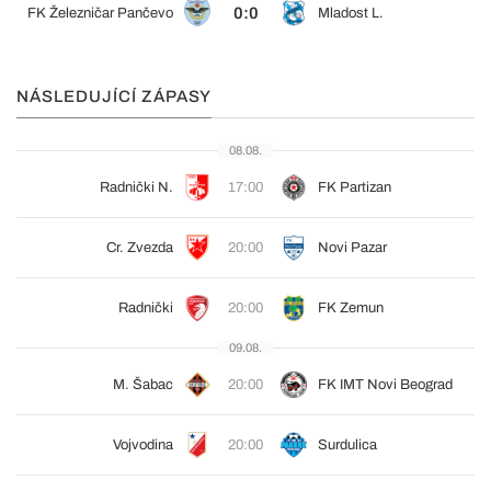
0:0
FK Železničar Pančevo
Mladost L.
NÁSLEDUJÍCÍ ZÁPASY
08.08.
Radnički N.
17:00
FK Partizan
Cr. Zvezda
20:00
Novi Pazar
Radnički
20:00
FK Zemun
09.08.
M. Šabac
20:00
FK IMT Novi Beograd
Vojvodina
20:00
Surdulica