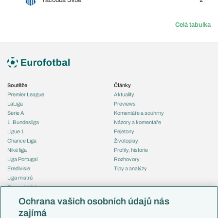
Yacouba Silue
2
Celá tabulka
Soutěže
Články
Premier League
Aktuality
LaLiga
Previews
Serie A
Komentáře a souhrny
1. Bundesliga
Názory a komentáře
Ligue 1
Fejetony
Chance Liga
Životopisy
Niké liga
Profily, historie
Liga Portugal
Rozhovory
Eredivisie
Tipy a analýzy
Liga mistrů
Evropská liga
Reprezentace
Konferenční liga
Česko
Ochrana vašich osobních údajů nás
Mistrovství světa
Slovensko
zajímá
Liga národů
Anglie