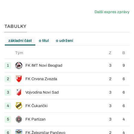
Další expres zprávy
TABULKY
základní část
o titul
o udržení
Tým
Z
B
1
FK IMT Novi Beograd
3
9
2
FK Crvena Zvezda
2
6
3
Vojvodina Novi Sad
3
6
4
FK Čukarički
3
6
5
FK Partizan
3
4
6
FK Železničar Pančevo
2
4