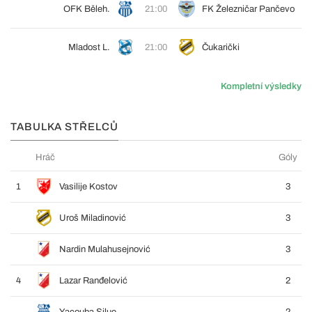
OFK Běleh.
21:00
FK Železničar Pančevo
Mladost L.
21:00
Čukarički
Kompletní výsledky
TABULKA STŘELCŮ
Hráč
Góly
1
Vasilije Kostov
3
Uroš Miladinović
3
Nardin Mulahusejnović
3
4
Lazar Ranđelović
2