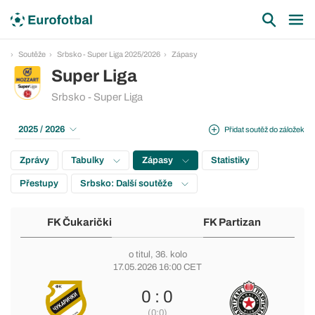
Soutěže
Srbsko - Super Liga 2025/2026
Zápasy
Super Liga
Srbsko - Super Liga
2025 / 2026
Přidat soutěž do záložek
Zprávy
Tabulky
Zápasy
Statistiky
Přestupy
Srbsko: Další soutěže
FK Čukarički
FK Partizan
o titul
, 36. kolo
17.05.2026 16:00 CET
0 : 0
(0:0)