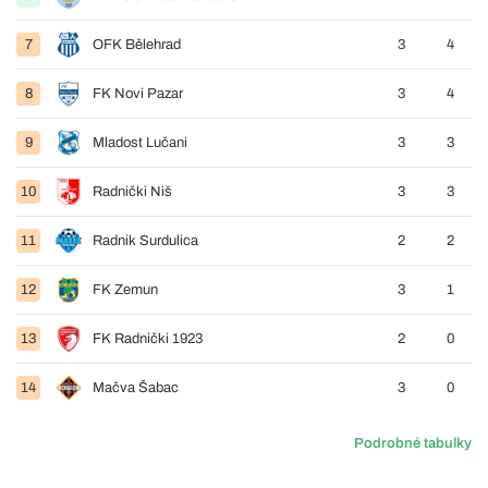
7
OFK Bělehrad
3
4
8
FK Novi Pazar
3
4
9
Mladost Lučani
3
3
10
Radnički Niš
3
3
11
Radnik Surdulica
2
2
12
FK Zemun
3
1
13
FK Radnički 1923
2
0
14
Mačva Šabac
3
0
Podrobné tabulky