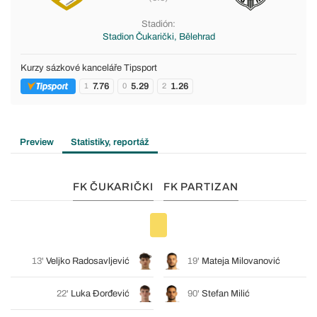
Stadión:
Stadion Čukarički, Bělehrad
Kurzy sázkové kanceláře Tipsport
7.76
5.29
1.26
1
0
2
Preview
Statistiky, reportáž
FK ČUKARIČKI
FK PARTIZAN
13'
Veljko Radosavljević
19'
Mateja Milovanović
22'
Luka Đorđević
90'
Stefan Milić