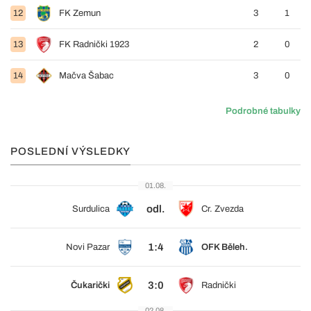
12
FK Zemun
3
1
13
FK Radnički 1923
2
0
14
Mačva Šabac
3
0
Podrobné tabulky
POSLEDNÍ VÝSLEDKY
01.08.
odl.
Surdulica
Cr. Zvezda
1:4
Novi Pazar
OFK Běleh.
3:0
Čukarički
Radnički
02.08.