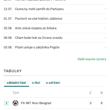
12.07.
Ouma by mohl zamířit do Partizanu
01.07.
Pavlovič se stal hráčem Jablonce
20.06.
Artis získal stopera ze Srbska
09.06.
Cham bude hrát za Crvenu zvezdu
03.06.
Plzeň usiluje o záložníka Pirgiče
Další expres zprávy
TABULKY
základní část
o titul
o udržení
Tým
Z
B
1
FK IMT Novi Beograd
3
9