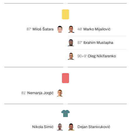
87'
Miloš Šatara
48'
Marko Mijailović
87'
Ibrahim Mustapha
90+9'
Oleg Nikifarenko
81'
Nemanja Jorgić
Nikola Simić
Dejan Stanivuković