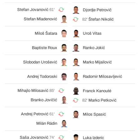
Stefan Jovanović
61'
Djordje Petrovič
Stefan Mladenović
82'
Štefan Nikolić
Miloš Šatara
Uroš Vitas
Baptiste Roux
Ranko Jokić
Slobodan Urošević
Marko Mijailović
Andrej Todoroski
Radomir Milosavljević
Mihajlo Milosavić
85'
Franck Kanouté
Branko Jovičić
82'
Marko Petković
Andrej Petrović
61'
Milos Spasić
Milán Rádin
Saša Jovanović
74'
Luka Izderic