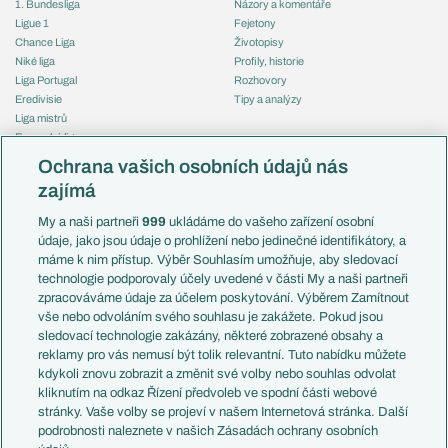
1. Bundesliga
Názory a komentáře
Ligue 1
Fejetony
Chance Liga
Životopisy
Niké liga
Profily, historie
Liga Portugal
Rozhovory
Eredivisie
Tipy a analýzy
Liga mistrů
Evropská liga
Reprezentace
Konferenční liga
Česko
Ochrana vašich osobních údajů nás
Mistrovství světa
Slovensko
zajímá
Liga národů
Anglie
Francie
My a naši partneři
999
ukládáme do vašeho zařízení osobní
Témata
Itálie
údaje, jako jsou údaje o prohlížení nebo jedinečné identifikátory, a
Představení týmů MS
Německo
máme k nim přístup. Výběr Souhlasím umožňuje, aby sledovací
EuroSkauting
Španělsko
technologie podporovaly účely uvedené v části My a naši partneři
PL v kostce
Argentina
zpracováváme údaje za účelem poskytování. Výběrem Zamítnout
Evropské koeficienty
Brazílie
vše nebo odvoláním svého souhlasu je zakážete. Pokud jsou
Přestupy
sledovací technologie zakázány, některé zobrazené obsahy a
Přestupové spekulace
reklamy pro vás nemusí být tolik relevantní. Tuto nabídku můžete
Přestupy
Zranění
kdykoli znovu zobrazit a změnit své volby nebo souhlas odvolat
Zápasy
kliknutím na odkaz Řízení předvoleb ve spodní části webové
Livescore
stránky. Vaše volby se projeví v našem Internetová stránka. Další
Kluby
Tipovací soutěž
podrobnosti naleznete v našich Zásadách ochrany osobních
Arsenal FC
Fotbal TV