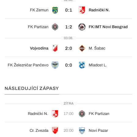
0:1
FK Zemun
Radnički N.
1:2
FK Partizan
FK IMT Novi Beograd
03.08.
2:0
Vojvodina
M. Šabac
0:0
FK Železničar Pančevo
Mladost L.
NÁSLEDUJÍCÍ ZÁPASY
ZÍTRA
Radnički N.
17:00
FK Partizan
Cr. Zvezda
20:00
Novi Pazar