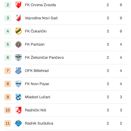
2
FK Crvena Zvezda
2
6
3
Vojvodina Novi Sad
3
6
4
FK Čukarički
3
6
5
FK Partizan
3
4
6
FK Železničar Pančevo
2
4
7
OFK Bělehrad
3
4
8
FK Novi Pazar
3
4
9
Mladost Lučani
3
3
10
Radnički Niš
3
3
11
Radnik Surdulica
2
2