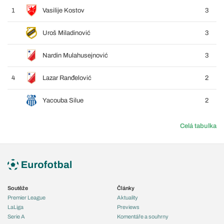
1
Vasilije Kostov
3
Uroš Miladinović
3
Nardin Mulahusejnović
3
4
Lazar Ranđelović
2
Yacouba Silue
2
Celá tabulka
Soutěže
Články
Premier League
Aktuality
LaLiga
Previews
Serie A
Komentáře a souhrny