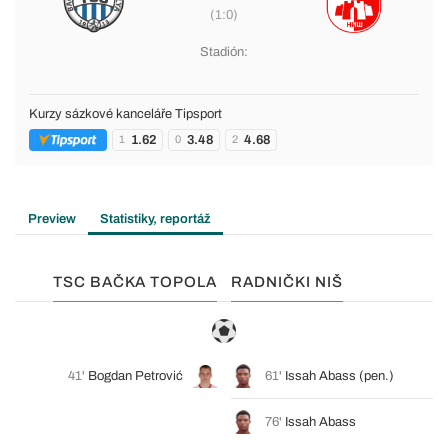
(1:0)
Stadión:
Kurzy sázkové kanceláře Tipsport
1.62
3.48
4.68
1
0
2
Preview
Statistiky, reportáž
TSC BAČKA TOPOLA
RADNIČKI NIŠ
41'
Bogdan Petrović
61'
Issah Abass
(pen.)
76'
Issah Abass