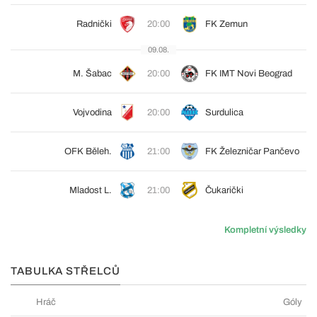
Radnički
20:00
FK Zemun
09.08.
M. Šabac
20:00
FK IMT Novi Beograd
Vojvodina
20:00
Surdulica
OFK Běleh.
21:00
FK Železničar Pančevo
Mladost L.
21:00
Čukarički
Kompletní výsledky
TABULKA STŘELCŮ
Hráč
Góly