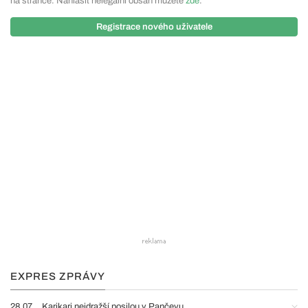
na stránce. Nahlásit nelegální obsah můžete
zde
.
Registrace nového uživatele
EXPRES ZPRÁVY
28.07.
Karikari nejdražší posilou v Pančevu