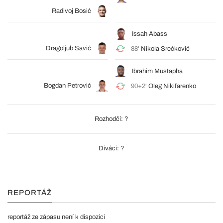
Radivoj Bosić
Issah Abass
Dragoljub Savić
88'
Nikola Srećković
Ibrahim Mustapha
Bogdan Petrović
90+2'
Oleg Nikifarenko
Rozhodčí: ?
Diváci: ?
REPORTÁŽ
reportáž ze zápasu není k dispozici