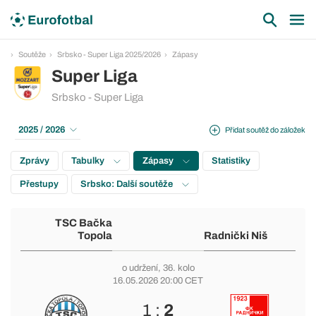
Soutěže
Srbsko - Super Liga 2025/2026
Zápasy
Super Liga
Srbsko - Super Liga
2025 / 2026
Přidat soutěž do záložek
Zprávy
Tabulky
Zápasy
Statistiky
Přestupy
Srbsko: Další soutěže
TSC Bačka
Topola
Radnički Niš
o udržení
, 36. kolo
16.05.2026 20:00 CET
1 :
2