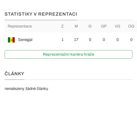
STATISTIKY V REPREZENTACI
Reprezentace
Z
M
G
GP
VG
OG
Senegal
1
17
0
0
0
0
Reprezentační kariéra hráče
ČLÁNKY
nenalezeny žádné články