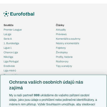
Soutěže
Články
Premier League
Aktuality
LaLiga
Previews
Serie A
Komentáře a souhrny
1. Bundesliga
Názory a komentáře
Ligue 1
Fejetony
Chance Liga
Životopisy
Niké liga
Profily, historie
Liga Portugal
Rozhovory
Eredivisie
Tipy a analýzy
Liga mistrů
Evropská liga
Reprezentace
Konferenční liga
Česko
Ochrana vašich osobních údajů nás
Mistrovství světa
Slovensko
zajímá
Liga národů
Anglie
Francie
My a naši partneři
999
ukládáme do vašeho zařízení osobní
Témata
Itálie
údaje, jako jsou údaje o prohlížení nebo jedinečné identifikátory, a
Představení týmů MS
Německo
máme k nim přístup. Výběr Souhlasím umožňuje, aby sledovací