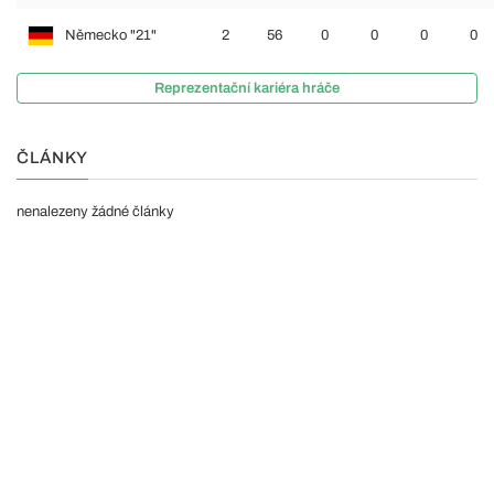
Německo "21"
2
56
0
0
0
0
Reprezentační kariéra hráče
ČLÁNKY
nenalezeny žádné články