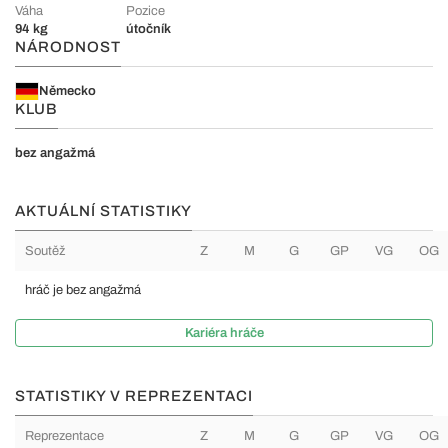
Váha
Pozice
94 kg
útočník
NÁRODNOST
Německo
KLUB
bez angažmá
AKTUÁLNÍ STATISTIKY
Soutěž
Z
M
G
GP
VG
OG
hráč je bez angažmá
Kariéra hráče
STATISTIKY V REPREZENTACI
Reprezentace
Z
M
G
GP
VG
OG