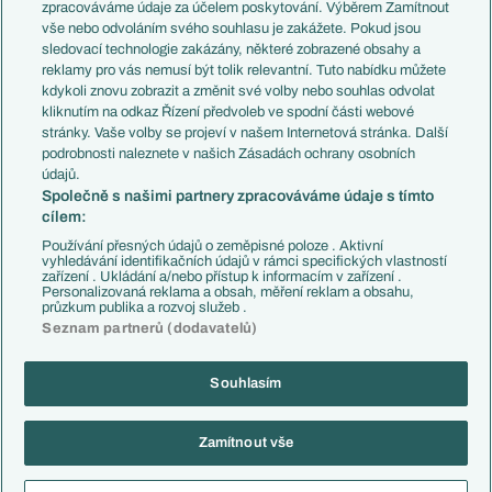
PL v kostce
Argentina
zpracováváme údaje za účelem poskytování. Výběrem Zamítnout
Evropské koeficienty
Brazílie
vše nebo odvoláním svého souhlasu je zakážete. Pokud jsou
Přestupy
sledovací technologie zakázány, některé zobrazené obsahy a
Přestupové spekulace
reklamy pro vás nemusí být tolik relevantní. Tuto nabídku můžete
Přestupy
Zranění
kdykoli znovu zobrazit a změnit své volby nebo souhlas odvolat
Zápasy
kliknutím na odkaz Řízení předvoleb ve spodní části webové
Livescore
stránky. Vaše volby se projeví v našem Internetová stránka. Další
Kluby
Tipovací soutěž
podrobnosti naleznete v našich Zásadách ochrany osobních
Arsenal FC
Fotbal TV
údajů.
Chelsea FC
Společně s našimi partnery zpracováváme údaje s tímto
Manchester United
cílem:
AC Milán
Juventus FC
Používání přesných údajů o zeměpisné poloze . Aktivní
Bayern Mnichov
vyhledávání identifikačních údajů v rámci specifických vlastností
zařízení . Ukládání a/nebo přístup k informacím v zařízení .
FC Barcelona
Personalizovaná reklama a obsah, měření reklam a obsahu,
Real Madrid
průzkum publika a rozvoj služeb .
Seznam partnerů (dodavatelů)
Souhlasím
Copyright © 2001-2026 EuroFotbal.cz. Využíváme zpravodajství ČTK.
RSS
Podmínky užití
Informace o zpracování osobních údajů
Zamítnout vše
GDPR a žurnalistika
Nastavení soukromí
Kontakt
Tiráž