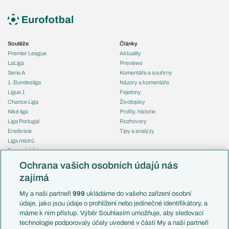
Soutěže
Články
Premier League
Aktuality
LaLiga
Previews
Serie A
Komentáře a souhrny
1. Bundesliga
Názory a komentáře
Ligue 1
Fejetony
Chance Liga
Životopisy
Niké liga
Profily, historie
Liga Portugal
Rozhovory
Eredivisie
Tipy a analýzy
Liga mistrů
Evropská liga
Reprezentace
Konferenční liga
Česko
Ochrana vašich osobních údajů nás
Mistrovství světa
Slovensko
zajímá
Liga národů
Anglie
Francie
My a naši partneři
999
ukládáme do vašeho zařízení osobní
Témata
Itálie
údaje, jako jsou údaje o prohlížení nebo jedinečné identifikátory, a
Představení týmů MS
Německo
máme k nim přístup. Výběr Souhlasím umožňuje, aby sledovací
EuroSkauting
Španělsko
technologie podporovaly účely uvedené v části My a naši partneři