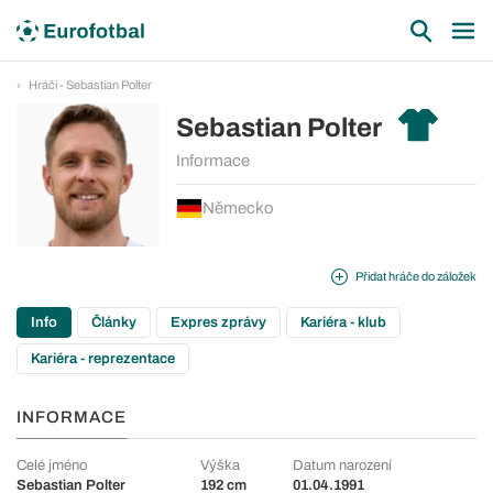
Hráči - Sebastian Polter
Sebastian Polter
Informace
Německo
Přidat hráče do záložek
Info
Články
Expres zprávy
Kariéra - klub
Kariéra - reprezentace
INFORMACE
Celé jméno
Výška
Datum narození
Sebastian Polter
192 cm
01.04.1991