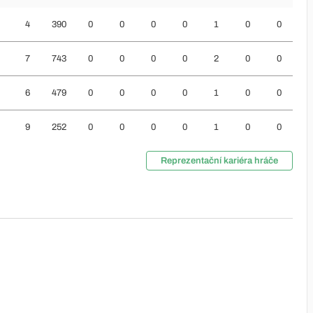
4
390
0
0
0
0
1
0
0
7
743
0
0
0
0
2
0
0
6
479
0
0
0
0
1
0
0
9
252
0
0
0
0
1
0
0
Reprezentační kariéra hráče