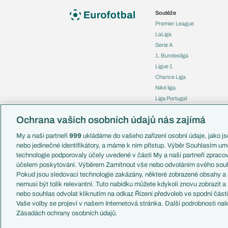
Soutěže
Premier League
LaLiga
Serie A
1. Bundesliga
Ligue 1
Chance Liga
Niké liga
Liga Portugal
Eredivisie
Ochrana vašich osobních údajů nás zajímá
Liga mistrů
Evropská liga
My a naši partneři
999
ukládáme do vašeho zařízení osobní údaje, jako jso
Konferenční liga
nebo jedinečné identifikátory, a máme k nim přístup. Výběr Souhlasím um
Mistrovství světa
technologie podporovaly účely uvedené v části My a naši partneři zprac
Liga národů
účelem poskytování. Výběrem Zamítnout vše nebo odvoláním svého souh
Pokud jsou sledovací technologie zakázány, některé zobrazené obsahy a
nemusí být tolik relevantní. Tuto nabídku můžete kdykoli znovu zobrazit a
nebo souhlas odvolat kliknutím na odkaz Řízení předvoleb ve spodní část
Vaše volby se projeví v našem Internetová stránka. Další podrobnosti nal
Copyright © 2001-2026 EuroFotbal.cz. Využíváme zpravodajství 
Zásadách ochrany osobních údajů.