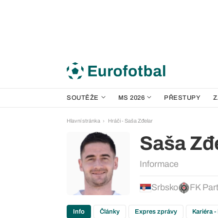
SOUTĚŽE
MS 2026
PŘESTUPY
Z
Hlavní stránka
Hráči - Saša Zđelar
Saša Zđ
Informace
Srbsko
FK Par
Info
Články
Expres zprávy
Kariéra -