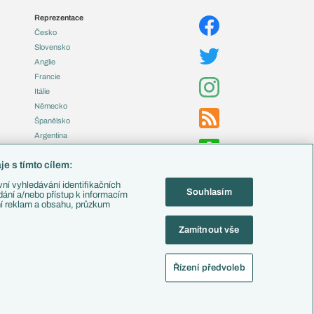
Reprezentace
Česko
Slovensko
Anglie
Francie
Itálie
Německo
Španělsko
Argentina
Brazílie
e s tímto cílem:
Přestupy
ní vyhledávání identifikačních
Souhlasím
Zápasy
ádání a/nebo přístup k informacím
ní reklam a obsahu, průzkum
Livescore
Tipovací soutěž
Zamítnout vše
Fotbal TV
Řízení předvoleb
alistika
Nastavení soukromí
Kontakt
Tiráž