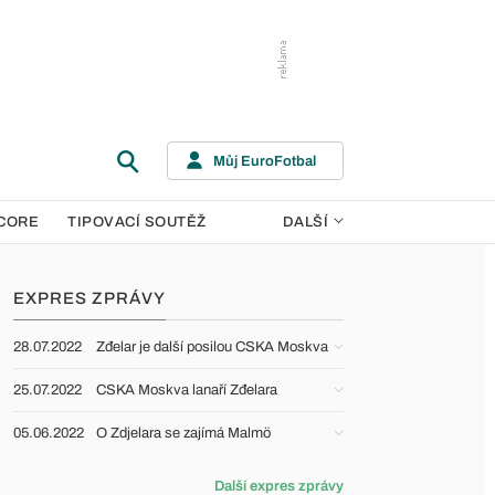
Můj EuroFotbal
CORE
TIPOVACÍ SOUTĚŽ
DALŠÍ
EXPRES ZPRÁVY
28.07.2022
Zđelar je další posilou CSKA Moskva
25.07.2022
CSKA Moskva lanaří Zđelara
05.06.2022
O Zdjelara se zajímá Malmö
Další expres zprávy