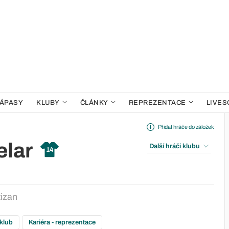
ÁPASY
KLUBY
ČLÁNKY
REPREZENTACE
LIVES
Přidat hráče do záložek
elar
Další hráči klubu
14
tizan
 klub
Kariéra - reprezentace