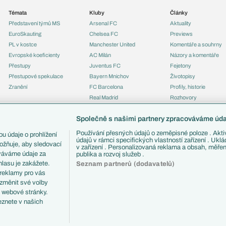
Témata
Kluby
Články
Představení týmů MS
Arsenal FC
Aktuality
EuroSkauting
Chelsea FC
Previews
PL v kostce
Manchester United
Komentáře a souhrny
Evropské koeficienty
AC Milán
Názory a komentáře
Přestupy
Juventus FC
Fejetony
Přestupové spekulace
Bayern Mnichov
Životopisy
Zranění
FC Barcelona
Profily, historie
Real Madrid
Rozhovory
Tipy a analýzy
Společně s našimi partnery zpracováváme údaj
Používání přesných údajů o zeměpisné poloze . Aktiv
u údaje o prohlížení
údajů v rámci specifických vlastností zařízení . Ukl
ožňuje, aby sledovací
v zařízení . Personalizovaná reklama a obsah, měře
ováváme údaje za
publika a rozvoj služeb .
lasu je zakážete.
Seznam partnerů (dodavatelů)
 reklamy pro vás
 změnit své volby
i webové stránky.
eznete v našich
ČTK.
RSS
Podmínky užití
Informace o zpracování osobních údajů
GDPR a žurn