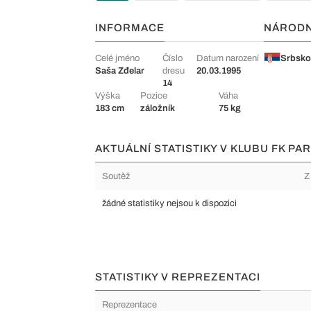
INFORMACE
NÁROD
Celé jméno
Číslo
Datum narození
Srbsk
Saša Zđelar
dresu
20.03.1995
14
Výška
Pozice
Váha
183 cm
záložník
75 kg
AKTUÁLNÍ STATISTIKY V KLUBU FK PAR
Soutěž
Z
žádné statistiky nejsou k dispozici
STATISTIKY V REPREZENTACI
Reprezentace