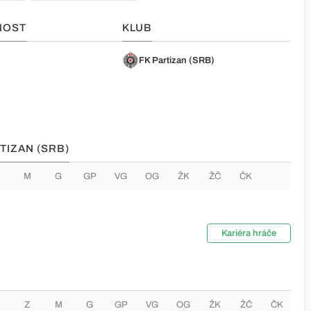
NOST
KLUB
o
FK Partizan (SRB)
TIZAN (SRB)
M
G
GP
VG
OG
ŽK
ŽČ
ČK
Kariéra hráče
Z
M
G
GP
VG
OG
ŽK
ŽČ
ČK