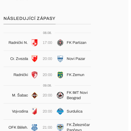
NÁSLEDUJÍCÍ ZÁPASY
08.08.
Radnički N.
17:00
FK Partizan
Cr. Zvezda
20:00
Novi Pazar
Radnički
20:00
FK Zemun
09.08.
FK IMT Novi
M. Šabac
20:00
Beograd
Vojvodina
20:00
Surdulica
FK Železničar
OFK Běleh.
21:00
Pančevo