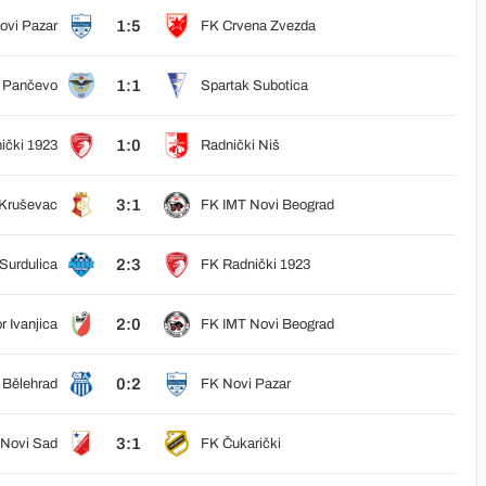
1:5
ovi Pazar
FK Crvena Zvezda
1:1
r Pančevo
Spartak Subotica
1:0
ički 1923
Radnički Niš
3:1
Kruševac
FK IMT Novi Beograd
2:3
Surdulica
FK Radnički 1923
2:0
r Ivanjica
FK IMT Novi Beograd
0:2
Bělehrad
FK Novi Pazar
3:1
 Novi Sad
FK Čukarički