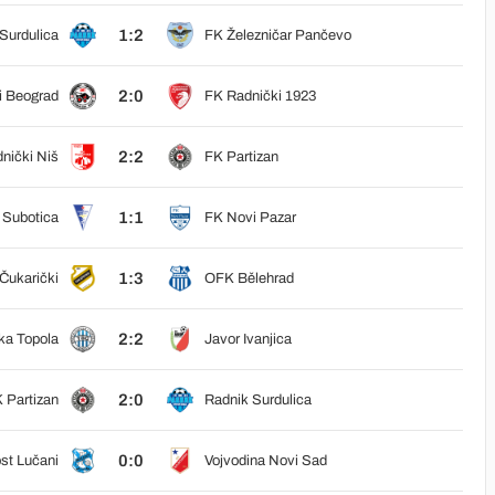
1:2
Surdulica
FK Železničar Pančevo
2:0
i Beograd
FK Radnički 1923
2:2
nički Niš
FK Partizan
1:1
 Subotica
FK Novi Pazar
1:3
Čukarički
OFK Bělehrad
2:2
a Topola
Javor Ivanjica
2:0
 Partizan
Radnik Surdulica
0:0
st Lučani
Vojvodina Novi Sad