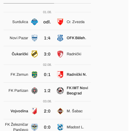
01.08.
odl.
Surdulica
Cr. Zvezda
1:4
Novi Pazar
OFK Běleh.
3:0
Čukarički
Radnički
02.08.
0:1
FK Zemun
Radnički N.
FK IMT Novi
1:2
FK Partizan
Beograd
03.08.
2:0
Vojvodina
M. Šabac
FK Železničar
0:0
Mladost L.
Pančevo