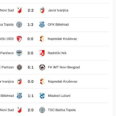
2:2
 Novi Sad
Javor Ivanjica
1:3
a Topola
OFK Bělehrad
0:0
ički 1923
Napredak Kruševac
3:0
r Pančevo
Radnički Niš
5:1
 Partizan
FK IMT Novi Beograd
0:0
r Ivanjica
Napredak Kruševac
1:1
Bělehrad
Mladost Lučani
2:0
 Novi Sad
TSC Bačka Topola