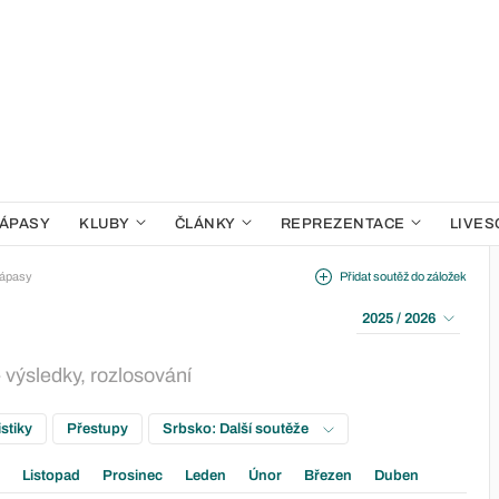
ÁPASY
KLUBY
ČLÁNKY
REPREZENTACE
LIVES
ápasy
Přidat soutěž do záložek
2025 / 2026
 výsledky, rozlosování
istiky
Přestupy
Srbsko: Další soutěže
Listopad
Prosinec
Leden
Únor
Březen
Duben