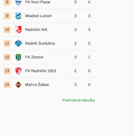
8
FK Novi Pazar
3
4
9
Mladost Lučani
3
3
10
Radnički Niš
3
3
11
Radnik Surdulica
2
2
12
FK Zemun
3
1
13
FK Radnički 1923
2
0
14
Mačva Šabac
3
0
Podrobné tabulky