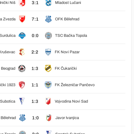
3:1
nički Niš
Mladost Lučani
7:1
a Zvezda
OFK Bělehrad
0:0
Surdulica
TSC Bačka Topola
2:2
Kruševac
FK Novi Pazar
1:3
 Beograd
FK Čukarički
1:1
čki 1923
FK Železničar Pančevo
1:3
 Subotica
Vojvodina Novi Sad
1:0
Bělehrad
Javor Ivanjica