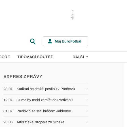
Můj EuroFotbal
CORE
TIPOVACÍ SOUTĚŽ
DALŠÍ
EXPRES ZPRÁVY
28.07.
Karikari nejdražší posilou v Pančevu
12.07.
Ouma by mohl zamířit do Partizanu
01.07.
Pavlovič se stal hráčem Jablonce
20.06.
Artis získal stopera ze Srbska