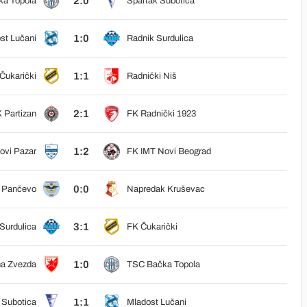
2:0
a Topola
Spartak Subotica
1:0
st Lučani
Radnik Surdulica
1:1
Čukarički
Radnički Niš
2:1
 Partizan
FK Radnički 1923
1:2
ovi Pazar
FK IMT Novi Beograd
0:0
r Pančevo
Napredak Kruševac
3:1
Surdulica
FK Čukarički
1:0
a Zvezda
TSC Bačka Topola
1:1
 Subotica
Mladost Lučani