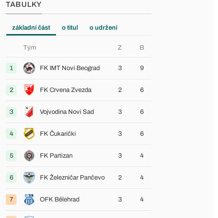
TABULKY
základní část
o titul
o udržení
Tým
Z
B
1
FK IMT Novi Beograd
3
9
2
FK Crvena Zvezda
2
6
3
Vojvodina Novi Sad
3
6
4
FK Čukarički
3
6
5
FK Partizan
3
4
6
FK Železničar Pančevo
2
4
7
OFK Bělehrad
3
4