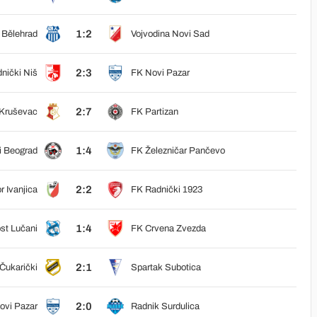
1:2
Bělehrad
Vojvodina Novi Sad
2:3
nički Niš
FK Novi Pazar
2:7
Kruševac
FK Partizan
1:4
i Beograd
FK Železničar Pančevo
2:2
r Ivanjica
FK Radnički 1923
1:4
st Lučani
FK Crvena Zvezda
2:1
Čukarički
Spartak Subotica
2:0
ovi Pazar
Radnik Surdulica