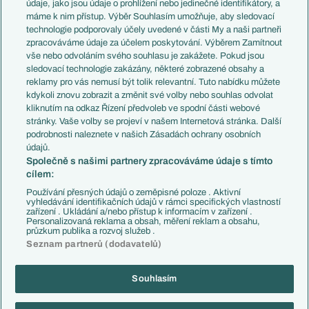
Témata
Itálie
údaje, jako jsou údaje o prohlížení nebo jedinečné identifikátory, a
Představení týmů MS
Německo
máme k nim přístup. Výběr Souhlasím umožňuje, aby sledovací
EuroSkauting
Španělsko
technologie podporovaly účely uvedené v části My a naši partneři
PL v kostce
Argentina
zpracováváme údaje za účelem poskytování. Výběrem Zamítnout
Evropské koeficienty
Brazílie
vše nebo odvoláním svého souhlasu je zakážete. Pokud jsou
Přestupy
sledovací technologie zakázány, některé zobrazené obsahy a
Přestupové spekulace
reklamy pro vás nemusí být tolik relevantní. Tuto nabídku můžete
Přestupy
Zranění
kdykoli znovu zobrazit a změnit své volby nebo souhlas odvolat
Zápasy
kliknutím na odkaz Řízení předvoleb ve spodní části webové
Livescore
stránky. Vaše volby se projeví v našem Internetová stránka. Další
Kluby
Tipovací soutěž
podrobnosti naleznete v našich Zásadách ochrany osobních
Arsenal FC
Fotbal TV
údajů.
Chelsea FC
Společně s našimi partnery zpracováváme údaje s tímto
Manchester United
cílem:
AC Milán
Juventus FC
Používání přesných údajů o zeměpisné poloze . Aktivní
Bayern Mnichov
vyhledávání identifikačních údajů v rámci specifických vlastností
zařízení . Ukládání a/nebo přístup k informacím v zařízení .
FC Barcelona
Personalizovaná reklama a obsah, měření reklam a obsahu,
Real Madrid
průzkum publika a rozvoj služeb .
Seznam partnerů (dodavatelů)
Souhlasím
Copyright © 2001-2026 EuroFotbal.cz. Využíváme zpravodajství ČTK.