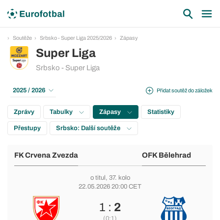
Soutěže
Srbsko - Super Liga 2025/2026
Zápasy
Super Liga
Srbsko - Super Liga
2025 / 2026
Přidat soutěž do záložek
Zprávy
Tabulky
Zápasy
Statistiky
Přestupy
Srbsko: Další soutěže
FK Crvena Zvezda
OFK Bělehrad
o titul
, 37. kolo
22.05.2026 20:00 CET
1 :
2
(0:1)