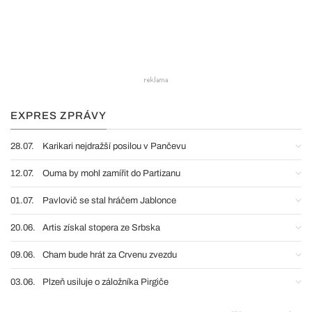
EXPRES ZPRÁVY
28.07.
Karikari nejdražší posilou v Pančevu
12.07.
Ouma by mohl zamířit do Partizanu
01.07.
Pavlovič se stal hráčem Jablonce
20.06.
Artis získal stopera ze Srbska
09.06.
Cham bude hrát za Crvenu zvezdu
03.06.
Plzeň usiluje o záložníka Pirgiče