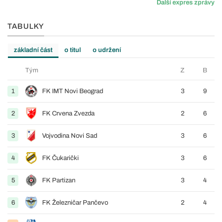
Další expres zprávy
TABULKY
základní část
o titul
o udržení
Tým
Z
B
1
FK IMT Novi Beograd
3
9
2
FK Crvena Zvezda
2
6
3
Vojvodina Novi Sad
3
6
4
FK Čukarički
3
6
5
FK Partizan
3
4
6
FK Železničar Pančevo
2
4