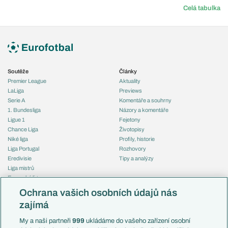
Celá tabulka
Soutěže
Články
Premier League
Aktuality
LaLiga
Previews
Serie A
Komentáře a souhrny
1. Bundesliga
Názory a komentáře
Ligue 1
Fejetony
Chance Liga
Životopisy
Niké liga
Profily, historie
Liga Portugal
Rozhovory
Eredivisie
Tipy a analýzy
Liga mistrů
Evropská liga
Reprezentace
Konferenční liga
Česko
Ochrana vašich osobních údajů nás
Mistrovství světa
Slovensko
zajímá
Liga národů
Anglie
Francie
My a naši partneři
999
ukládáme do vašeho zařízení osobní