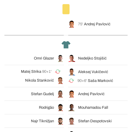
75'
Andrej Pavlović
Omri Glazer
Nedeljko Stojišić
Matej Strika
90+1'
Aleksej Vukičević
Nikola Stanković
90+6'
Saša Marković
Stefan Gudelj
Andrej Pavlović
Rodrigão
Mouhamadou Fall
Najr Tiknižjan
Stefan Despotovski