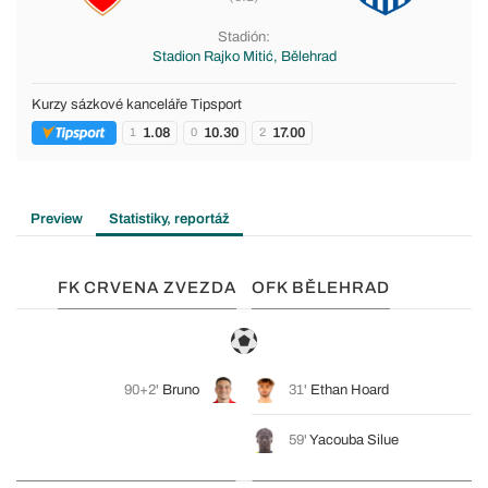
Stadión:
Stadion Rajko Mitić, Bělehrad
Kurzy sázkové kanceláře Tipsport
1.08
10.30
17.00
1
0
2
Preview
Statistiky, reportáž
FK CRVENA ZVEZDA
OFK BĚLEHRAD
90+2'
Bruno
31'
Ethan Hoard
59'
Yacouba Silue