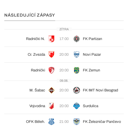
NÁSLEDUJÍCÍ ZÁPASY
ZÍTRA
Radnički N.
17:00
FK Partizan
Cr. Zvezda
20:00
Novi Pazar
Radnički
20:00
FK Zemun
09.08.
M. Šabac
20:00
FK IMT Novi Beograd
Vojvodina
20:00
Surdulica
OFK Běleh.
21:00
FK Železničar Pančevo