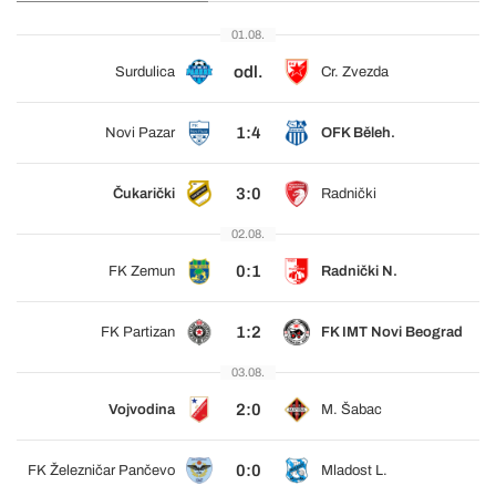
01.08.
odl.
Surdulica
Cr. Zvezda
1:4
Novi Pazar
OFK Běleh.
3:0
Čukarički
Radnički
02.08.
0:1
FK Zemun
Radnički N.
1:2
FK Partizan
FK IMT Novi Beograd
03.08.
2:0
Vojvodina
M. Šabac
0:0
FK Železničar Pančevo
Mladost L.