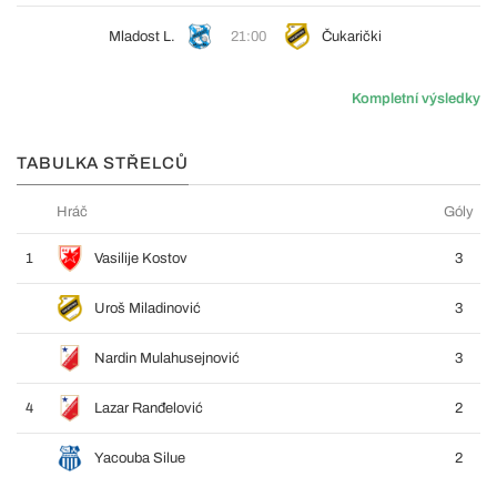
Mladost L.
21:00
Čukarički
Kompletní výsledky
TABULKA STŘELCŮ
Hráč
Góly
1
Vasilije Kostov
3
Uroš Miladinović
3
Nardin Mulahusejnović
3
4
Lazar Ranđelović
2
Yacouba Silue
2