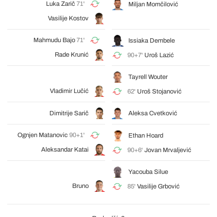
Luka Zarič
71'
Miljan Momčilović
Vasilije Kostov
Mahmudu Bajo
71'
Issiaka Dembele
Rade Krunić
90+7'
Uroš Lazić
Tayrell Wouter
Vladimir Lučić
62'
Uroš Stojanović
Dimitrije Sarič
Aleksa Cvetković
Ognjen Matanovic
90+1'
Ethan Hoard
Aleksandar Katai
90+6'
Jovan Mrvaljević
Yacouba Silue
Bruno
85'
Vasilije Grbović