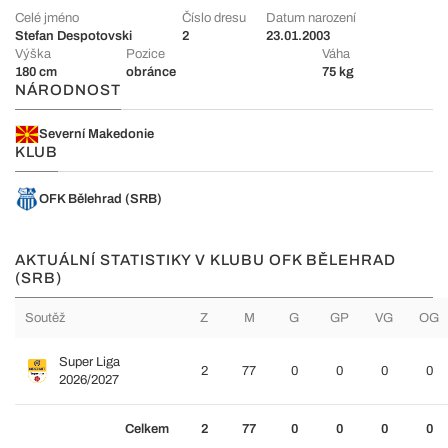
Celé jméno
Číslo dresu
Datum narození
Stefan Despotovski
2
23.01.2003
Výška
Pozice
Váha
180 cm
obránce
75 kg
NÁRODNOST
Severní Makedonie
KLUB
OFK Bělehrad (SRB)
AKTUÁLNÍ STATISTIKY V KLUBU OFK BĚLEHRAD
(SRB)
Soutěž
Z
M
G
GP
VG
OG
Super Liga
2
77
0
0
0
0
2026/2027
Celkem
2
77
0
0
0
0