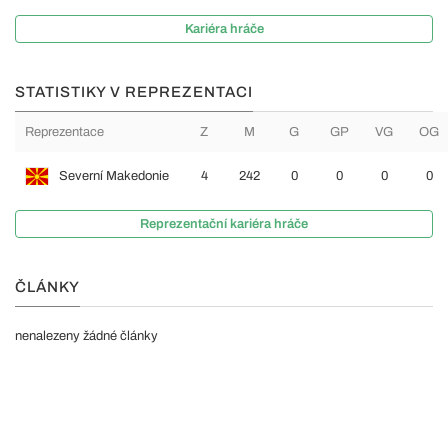
Kariéra hráče
STATISTIKY V REPREZENTACI
Reprezentace
Z
M
G
GP
VG
OG
Severní Makedonie
4
242
0
0
0
0
Reprezentační kariéra hráče
ČLÁNKY
nenalezeny žádné články