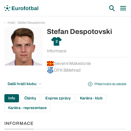
Hráči - Stefan Despotovski
Stefan Despotovski
2
Informace
Severní Makedonie
OFK Bělehrad
Další hráči klubu
Přidat hráče do záložek
Info
Články
Expres zprávy
Kariéra - klub
Kariéra - reprezentace
INFORMACE