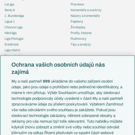
LaLiga
Previews
Serie A
Komentáře a souhrny
1. Bundesliga
Názory a komentáře
Ligue 1
Fejetony
Chance Liga
Životopisy
Niké liga
Profily, historie
Liga Portugal
Rozhovory
Eredivisie
Tipy a analýzy
Liga mistrů
Evropská liga
Reprezentace
Konferenční liga
Česko
Ochrana vašich osobních údajů nás
Mistrovství světa
Slovensko
zajímá
Liga národů
Anglie
Francie
My a naši partneři
999
ukládáme do vašeho zařízení osobní
Témata
Itálie
údaje, jako jsou údaje o prohlížení nebo jedinečné identifikátory, a
Představení týmů MS
Německo
máme k nim přístup. Výběr Souhlasím umožňuje, aby sledovací
EuroSkauting
Španělsko
technologie podporovaly účely uvedené v části My a naši partneři
PL v kostce
Argentina
zpracováváme údaje za účelem poskytování. Výběrem Zamítnout
Evropské koeficienty
Brazílie
vše nebo odvoláním svého souhlasu je zakážete. Pokud jsou
Přestupy
sledovací technologie zakázány, některé zobrazené obsahy a
Přestupové spekulace
reklamy pro vás nemusí být tolik relevantní. Tuto nabídku můžete
Přestupy
Zranění
kdykoli znovu zobrazit a změnit své volby nebo souhlas odvolat
Zápasy
kliknutím na odkaz Řízení předvoleb ve spodní části webové