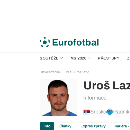
SOUTĚŽE
MS 2026
PŘESTUPY
Z
Hlavní stránka
Hráči - Uroš Lazić
Uroš La
Informace
Srbsko
Radnik
Info
Články
Expres zprávy
Kariéra -