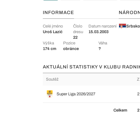
INFORMACE
NÁROD
Celé jméno
Číslo
Datum narození
Srbsk
Uroš Lazić
dresu
15.03.2003
22
Výška
Pozice
Váha
174 cm
obránce
?
AKTUÁLNÍ STATISTIKY V KLUBU RADNI
Soutěž
Z
Super Liga 2026/2027
2
Celkem
2