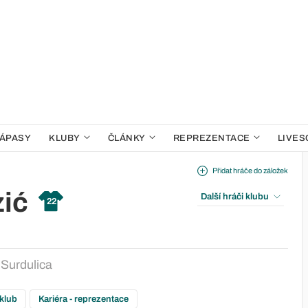
ÁPASY
KLUBY
ČLÁNKY
REPREZENTACE
LIVES
Přidat hráče do záložek
zić
Další hráči klubu
22
 Surdulica
 klub
Kariéra - reprezentace