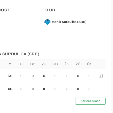
NOST
KLUB
o
Radnik Surdulica (SRB)
K SURDULICA (SRB)
M
G
GP
VG
OG
ŽK
ŽČ
ČK
131
0
0
0
0
1
0
0
131
0
0
0
0
1
0
0
Kariéra hráče