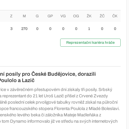
Z
M
G
GP
VG
OG
ŽK
ŽČ
ČK
3
270
0
0
0
0
1
0
0
Reprezentační kariéra hráče
mní posily pro České Budějovice, dorazili
oulolo a Lazič
ce v závěrečném přestupovém dni získaly tři posily. Srbský
a reprezentant do 21 let Uroš Lazič přišel z Crvené Zvezdy
lně poslední celek prvoligové tabulky rovněž získal na půlroční
opce francouzského stopera Florenta Poulola z Mladé Boleslavi.
venského levého beka či záložníka Mateje Madleňáka z
tom Dynamo informovalo již ve středu na svých internetových