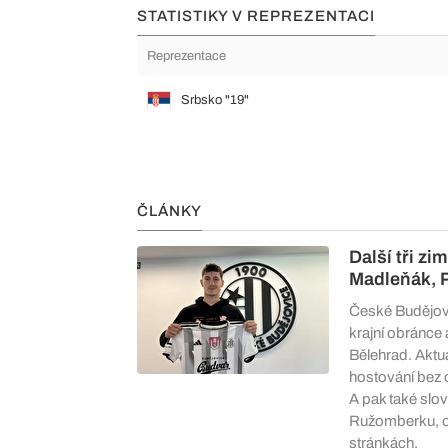
STATISTIKY V REPREZENTACI
Reprezentace
Srbsko "19"
ČLÁNKY
Další tři zi
Madleňák, P
České Budějovi
krajní obránce 
Bělehrad. Aktuá
hostování bez 
A pak také slo
Ružomberku, o 
stránkách.