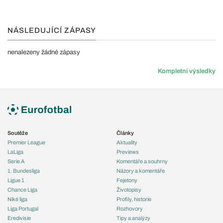
NÁSLEDUJÍCÍ ZÁPASY
nenalezeny žádné zápasy
Kompletní výsledky
Soutěže
Články
Premier League
Aktuality
LaLiga
Previews
Serie A
Komentáře a souhrny
1. Bundesliga
Názory a komentáře
Ligue 1
Fejetony
Chance Liga
Životopisy
Niké liga
Profily, historie
Liga Portugal
Rozhovory
Eredivisie
Tipy a analýzy