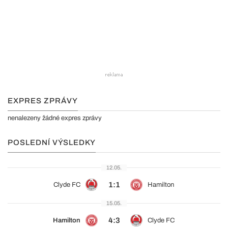
EXPRES ZPRÁVY
nenalezeny žádné expres zprávy
POSLEDNÍ VÝSLEDKY
12.05.
1:1
Clyde FC
Hamilton
15.05.
4:3
Hamilton
Clyde FC