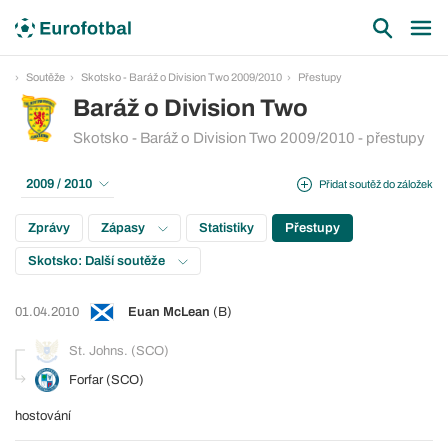
Soutěže
Skotsko - Baráž o Division Two 2009/2010
Přestupy
Baráž o Division Two
Skotsko - Baráž o Division Two 2009/2010 - přestupy
2009 / 2010
Přidat soutěž do záložek
Zprávy
Zápasy
Statistiky
Přestupy
Skotsko: Další soutěže
01.04.2010
Euan McLean
(B)
St. Johns. (SCO)
Forfar (SCO)
hostování