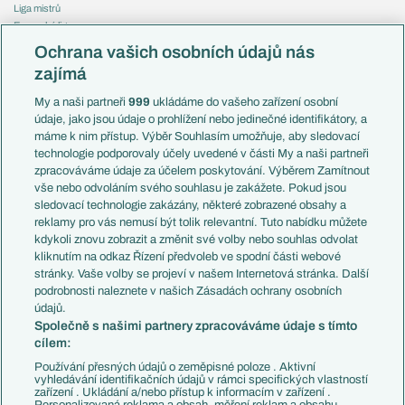
Liga mistrů
Evropská liga
Reprezentace
Konferenční liga
Česko
Ochrana vašich osobních údajů nás
Mistrovství světa
Slovensko
zajímá
Liga národů
Anglie
Francie
My a naši partneři
999
ukládáme do vašeho zařízení osobní
Témata
Itálie
údaje, jako jsou údaje o prohlížení nebo jedinečné identifikátory, a
Představení týmů MS
Německo
máme k nim přístup. Výběr Souhlasím umožňuje, aby sledovací
EuroSkauting
Španělsko
technologie podporovaly účely uvedené v části My a naši partneři
PL v kostce
Argentina
zpracováváme údaje za účelem poskytování. Výběrem Zamítnout
Evropské koeficienty
Brazílie
vše nebo odvoláním svého souhlasu je zakážete. Pokud jsou
Přestupy
sledovací technologie zakázány, některé zobrazené obsahy a
Přestupové spekulace
reklamy pro vás nemusí být tolik relevantní. Tuto nabídku můžete
Přestupy
Zranění
kdykoli znovu zobrazit a změnit své volby nebo souhlas odvolat
Zápasy
kliknutím na odkaz Řízení předvoleb ve spodní části webové
Livescore
stránky. Vaše volby se projeví v našem Internetová stránka. Další
Kluby
Tipovací soutěž
podrobnosti naleznete v našich Zásadách ochrany osobních
Arsenal FC
Fotbal TV
údajů.
Chelsea FC
Společně s našimi partnery zpracováváme údaje s tímto
Manchester United
cílem:
AC Milán
Juventus FC
Používání přesných údajů o zeměpisné poloze . Aktivní
Bayern Mnichov
vyhledávání identifikačních údajů v rámci specifických vlastností
zařízení . Ukládání a/nebo přístup k informacím v zařízení .
FC Barcelona