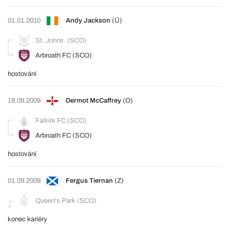
01.01.2010
Andy Jackson
(Ú)
St. Johns. (SCO)
Arbroath FC (SCO)
hostování
18.09.2009
Dermot McCaffrey
(O)
Falkirk FC (SCO)
Arbroath FC (SCO)
hostování
01.09.2009
Fergus Tiernan
(Z)
Queen's Park (SCO)
konec kariéry