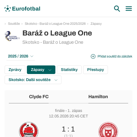
Soutěže
Skotsko - Baráž o League One 2025/2026
Zápasy
Baráž o League One
Skotsko - Baráž o League One
2025 / 2026
Přidat soutěž do záložek
Zprávy
Zápasy
Statistiky
Přestupy
Skotsko: Další soutěže
Clyde FC
Hamilton
finále
- 1. zápas
12.05.2026 20:45 CET
1 : 1
(1:1)