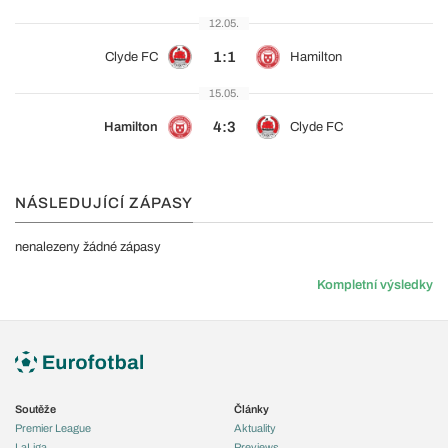
12.05.
1:1
Clyde FC
Hamilton
15.05.
4:3
Hamilton
Clyde FC
NÁSLEDUJÍCÍ ZÁPASY
nenalezeny žádné zápasy
Kompletní výsledky
Soutěže
Články
Premier League
Aktuality
LaLiga
Previews