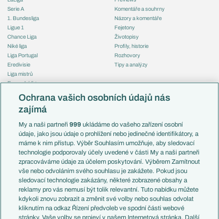
Serie A
Komentáře a souhrny
1. Bundesliga
Názory a komentáře
Ligue 1
Fejetony
Chance Liga
Životopisy
Niké liga
Profily, historie
Liga Portugal
Rozhovory
Eredivisie
Tipy a analýzy
Liga mistrů
Evropská liga
Reprezentace
Konferenční liga
Česko
Ochrana vašich osobních údajů nás
Mistrovství světa
Slovensko
zajímá
Liga národů
Anglie
Francie
My a naši partneři
999
ukládáme do vašeho zařízení osobní
Témata
Itálie
údaje, jako jsou údaje o prohlížení nebo jedinečné identifikátory, a
Představení týmů MS
Německo
máme k nim přístup. Výběr Souhlasím umožňuje, aby sledovací
EuroSkauting
Španělsko
technologie podporovaly účely uvedené v části My a naši partneři
PL v kostce
Argentina
zpracováváme údaje za účelem poskytování. Výběrem Zamítnout
Evropské koeficienty
Brazílie
vše nebo odvoláním svého souhlasu je zakážete. Pokud jsou
Přestupy
sledovací technologie zakázány, některé zobrazené obsahy a
Přestupové spekulace
reklamy pro vás nemusí být tolik relevantní. Tuto nabídku můžete
Přestupy
Zranění
kdykoli znovu zobrazit a změnit své volby nebo souhlas odvolat
Zápasy
kliknutím na odkaz Řízení předvoleb ve spodní části webové
Livescore
stránky. Vaše volby se projeví v našem Internetová stránka. Další
Kluby