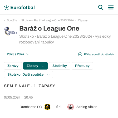
Soutěže
Skotsko - Baráž o League One 2023/2024
Zápasy
Baráž o League One
Skotsko - Baráž o League One 2023/2024 - výsledky,
rozlosování, tabulky
2023 / 2024
Přidat soutěž do záložek
Zprávy
Zápasy
Statistiky
Přestupy
Skotsko: Další soutěže
SEMIFINÁLE - 1. ZÁPASY
07.05.2024
20:45
2:1
Dumbarton FC
Stirling Albion