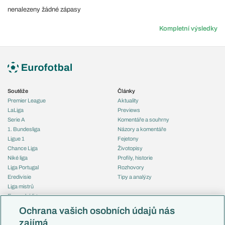
nenalezeny žádné zápasy
Kompletní výsledky
Soutěže
Články
Premier League
Aktuality
LaLiga
Previews
Serie A
Komentáře a souhrny
1. Bundesliga
Názory a komentáře
Ligue 1
Fejetony
Chance Liga
Životopisy
Niké liga
Profily, historie
Liga Portugal
Rozhovory
Eredivisie
Tipy a analýzy
Liga mistrů
Evropská liga
Reprezentace
Konferenční liga
Česko
Ochrana vašich osobních údajů nás
Mistrovství světa
Slovensko
zajímá
Liga národů