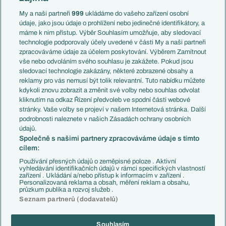
Anglie
Francie
My a naši partneři
999
ukládáme do vašeho zařízení osobní
Témata
Itálie
údaje, jako jsou údaje o prohlížení nebo jedinečné identifikátory, a
Představení týmů MS
Německo
máme k nim přístup. Výběr Souhlasím umožňuje, aby sledovací
EuroSkauting
Španělsko
technologie podporovaly účely uvedené v části My a naši partneři
PL v kostce
Argentina
zpracováváme údaje za účelem poskytování. Výběrem Zamítnout
Evropské koeficienty
Brazílie
vše nebo odvoláním svého souhlasu je zakážete. Pokud jsou
Přestupy
sledovací technologie zakázány, některé zobrazené obsahy a
Přestupové spekulace
reklamy pro vás nemusí být tolik relevantní. Tuto nabídku můžete
Přestupy
Zranění
kdykoli znovu zobrazit a změnit své volby nebo souhlas odvolat
Zápasy
kliknutím na odkaz Řízení předvoleb ve spodní části webové
Livescore
stránky. Vaše volby se projeví v našem Internetová stránka. Další
Kluby
Tipovací soutěž
podrobnosti naleznete v našich Zásadách ochrany osobních
Arsenal FC
Fotbal TV
údajů.
Chelsea FC
Společně s našimi partnery zpracováváme údaje s tímto
Manchester United
cílem:
AC Milán
Juventus FC
Používání přesných údajů o zeměpisné poloze . Aktivní
Bayern Mnichov
vyhledávání identifikačních údajů v rámci specifických vlastností
zařízení . Ukládání a/nebo přístup k informacím v zařízení .
FC Barcelona
Personalizovaná reklama a obsah, měření reklam a obsahu,
Real Madrid
průzkum publika a rozvoj služeb .
Seznam partnerů (dodavatelů)
Souhlasím