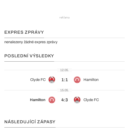
EXPRES ZPRÁVY
nenalezeny žádné expres zprávy
POSLEDNÍ VÝSLEDKY
12.05.
1:1
Clyde FC
Hamilton
15.05.
4:3
Hamilton
Clyde FC
NÁSLEDUJÍCÍ ZÁPASY