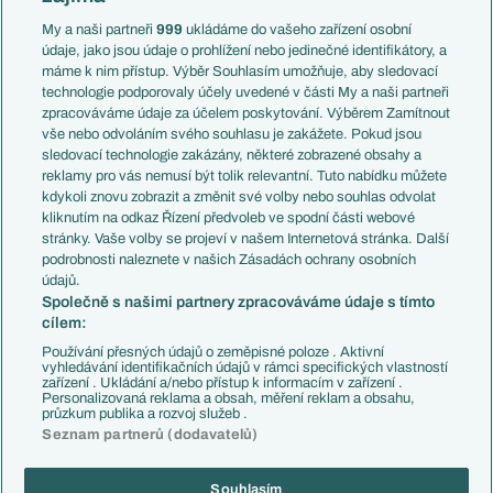
Anglie
Francie
My a naši partneři
999
ukládáme do vašeho zařízení osobní
Témata
Itálie
údaje, jako jsou údaje o prohlížení nebo jedinečné identifikátory, a
Představení týmů MS
Německo
máme k nim přístup. Výběr Souhlasím umožňuje, aby sledovací
EuroSkauting
Španělsko
technologie podporovaly účely uvedené v části My a naši partneři
PL v kostce
Argentina
zpracováváme údaje za účelem poskytování. Výběrem Zamítnout
Evropské koeficienty
Brazílie
vše nebo odvoláním svého souhlasu je zakážete. Pokud jsou
Přestupy
sledovací technologie zakázány, některé zobrazené obsahy a
Přestupové spekulace
reklamy pro vás nemusí být tolik relevantní. Tuto nabídku můžete
Přestupy
Zranění
kdykoli znovu zobrazit a změnit své volby nebo souhlas odvolat
Zápasy
kliknutím na odkaz Řízení předvoleb ve spodní části webové
Livescore
stránky. Vaše volby se projeví v našem Internetová stránka. Další
Kluby
Tipovací soutěž
podrobnosti naleznete v našich Zásadách ochrany osobních
Arsenal FC
Fotbal TV
údajů.
Chelsea FC
Společně s našimi partnery zpracováváme údaje s tímto
Manchester United
cílem:
AC Milán
Juventus FC
Používání přesných údajů o zeměpisné poloze . Aktivní
Bayern Mnichov
vyhledávání identifikačních údajů v rámci specifických vlastností
zařízení . Ukládání a/nebo přístup k informacím v zařízení .
FC Barcelona
Personalizovaná reklama a obsah, měření reklam a obsahu,
Real Madrid
průzkum publika a rozvoj služeb .
Seznam partnerů (dodavatelů)
Souhlasím