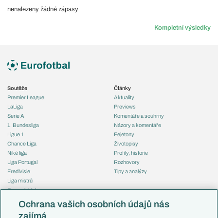
nenalezeny žádné zápasy
Kompletní výsledky
Soutěže
Články
Premier League
Aktuality
LaLiga
Previews
Serie A
Komentáře a souhrny
1. Bundesliga
Názory a komentáře
Ligue 1
Fejetony
Chance Liga
Životopisy
Niké liga
Profily, historie
Liga Portugal
Rozhovory
Eredivisie
Tipy a analýzy
Liga mistrů
Evropská liga
Reprezentace
Konferenční liga
Česko
Ochrana vašich osobních údajů nás
Mistrovství světa
Slovensko
zajímá
Liga národů