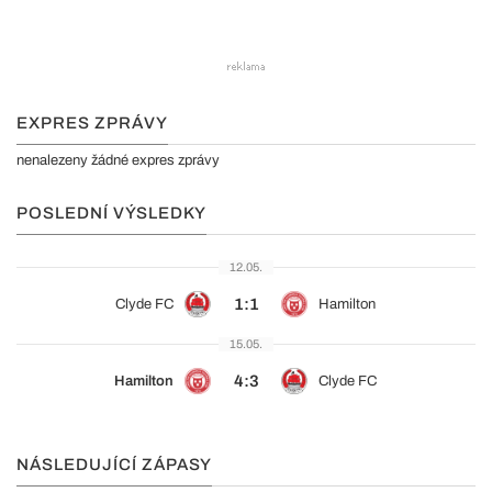
EXPRES ZPRÁVY
nenalezeny žádné expres zprávy
POSLEDNÍ VÝSLEDKY
12.05.
1:1
Clyde FC
Hamilton
15.05.
4:3
Hamilton
Clyde FC
NÁSLEDUJÍCÍ ZÁPASY