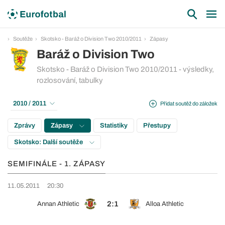
Soutěže
Skotsko - Baráž o Division Two 2010/2011
Zápasy
Baráž o Division Two
Skotsko - Baráž o Division Two 2010/2011 - výsledky,
rozlosování, tabulky
2010 / 2011
Přidat soutěž do záložek
Zprávy
Zápasy
Statistiky
Přestupy
Skotsko: Další soutěže
SEMIFINÁLE - 1. ZÁPASY
11.05.2011
20:30
2:1
Annan Athletic
Alloa Athletic