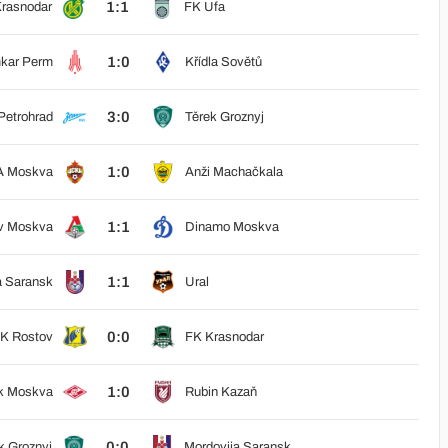
1:1
rasnodar
FK Ufa
1:0
kar Perm
Křídla Sovětů
3:0
Petrohrad
Těrek Groznyj
1:0
 Moskva
Anži Machačkala
1:1
v Moskva
Dinamo Moskva
1:1
a Saransk
Ural
0:0
K Rostov
FK Krasnodar
1:0
k Moskva
Rubin Kazaň
0:0
k Groznyj
Mordovija Saransk