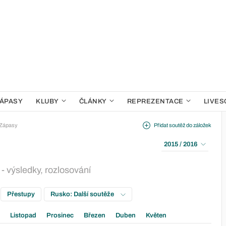
ÁPASY
KLUBY
ČLÁNKY
REPREZENTACE
LIVES
Zápasy
Přidat soutěž do záložek
2015 / 2016
- výsledky, rozlosování
Přestupy
Rusko: Další soutěže
Listopad
Prosinec
Březen
Duben
Květen