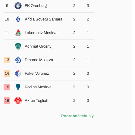
9
FK Orenburg
2
3
10
Křídla Sovětů Samara
2
2
11
Lokomotiv Moskva
2
1
Achmat Groznyj
2
1
13
Dinamo Moskva
2
1
14
Fakel Voroněž
2
0
15
Rodina Moskva
2
0
16
Akron Togliatti
2
0
Podrobné tabulky