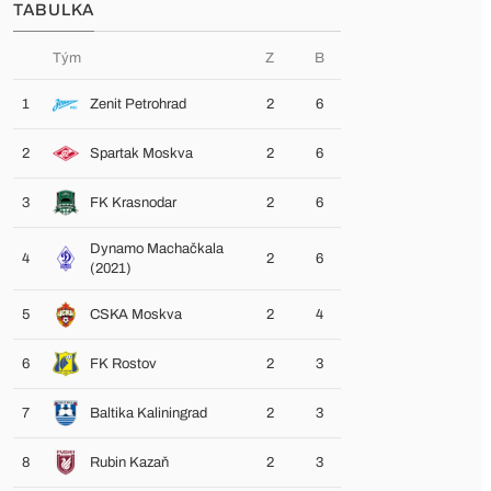
TABULKA
Tým
Z
B
1
Zenit Petrohrad
2
6
2
Spartak Moskva
2
6
3
FK Krasnodar
2
6
Dynamo Machačkala
4
2
6
(2021)
5
CSKA Moskva
2
4
6
FK Rostov
2
3
7
Baltika Kaliningrad
2
3
8
Rubin Kazaň
2
3