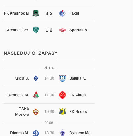
3:2
FK Krasnodar
Fakel
1:2
Achmat Gro.
Spartak M.
NÁSLEDUJÍCÍ ZÁPASY
ZÍTRA
Křídla S.
14:30
Baltika K.
Lokomotiv M.
17:00
FK Akron
CSKA
19:30
FK Rostov
Moskva
09.08.
Dinamo M.
13:30
Dynamo Ma.