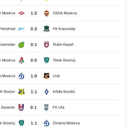
1:2
k Moskva
CSKA Moskva
0:2
Petrohrad
FK Krasnodar
0:1
rasnodar
Rubin Kazaň
0:0
v Moskva
Těrek Groznyj
1:0
o Moskva
Ural
1:1
K Rostov
Křídla Sovětů
0:1
a Saransk
FK Ufa
1:1
k Groznyj
Dinamo Moskva