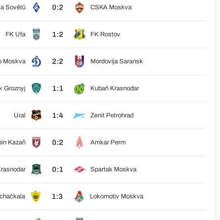
0:2
la Sovětů
CSKA Moskva
1:2
FK Ufa
FK Rostov
2:2
o Moskva
Mordovija Saransk
1:1
k Groznyj
Kubaň Krasnodar
1:4
Ural
Zenit Petrohrad
0:2
in Kazaň
Amkar Perm
0:1
rasnodar
Spartak Moskva
1:3
chačkala
Lokomotiv Moskva