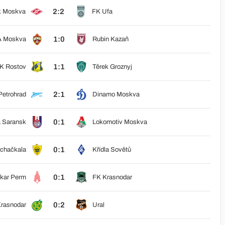
2:2
k Moskva
FK Ufa
1:0
 Moskva
Rubin Kazaň
1:1
K Rostov
Těrek Groznyj
2:1
Petrohrad
Dinamo Moskva
0:1
a Saransk
Lokomotiv Moskva
0:1
chačkala
Křídla Sovětů
0:1
kar Perm
FK Krasnodar
0:2
rasnodar
Ural