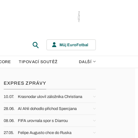
Můj EuroFotbal
CORE
TIPOVACÍ SOUTĚŽ
DALŠÍ
EXPRES ZPRÁVY
10.07.
Krasnodar ulovil záložníka Christiana
28.06.
Al Ahli dohodlo příchod Spercjana
08.06.
FIFA urovnala spor s Diarrou
27.05.
Felipe Augusto chce do Ruska