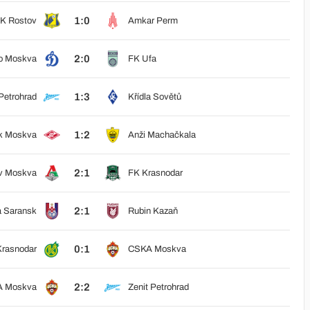
1:0
K Rostov
Amkar Perm
2:0
o Moskva
FK Ufa
1:3
Petrohrad
Křídla Sovětů
1:2
k Moskva
Anži Machačkala
2:1
v Moskva
FK Krasnodar
2:1
a Saransk
Rubin Kazaň
0:1
rasnodar
CSKA Moskva
2:2
 Moskva
Zenit Petrohrad