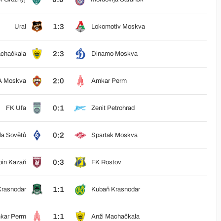
1:3
Ural
Lokomotiv Moskva
2:3
achačkala
Dinamo Moskva
2:0
 Moskva
Amkar Perm
0:1
FK Ufa
Zenit Petrohrad
0:2
la Sovětů
Spartak Moskva
0:3
bin Kazaň
FK Rostov
1:1
rasnodar
Kubaň Krasnodar
1:1
kar Perm
Anži Machačkala