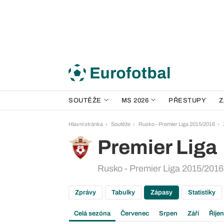
SOUTĚŽE
MS 2026
PŘESTUPY
Z
Hlavní stránka
Soutěže
Rusko - Premier Liga 2015/2016
Premier Liga
Rusko - Premier Liga 2015/2016 
Zprávy
Tabulky
Zápasy
Statistiky
Celá sezóna
Červenec
Srpen
Září
Říjen