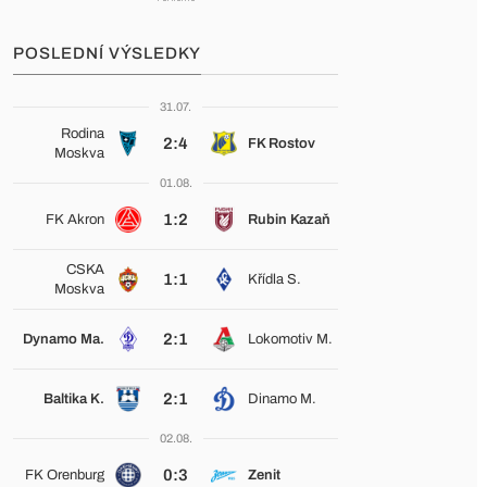
POSLEDNÍ VÝSLEDKY
31.07.
Rodina
2:4
FK Rostov
Moskva
01.08.
1:2
FK Akron
Rubin Kazaň
CSKA
1:1
Křídla S.
Moskva
2:1
Dynamo Ma.
Lokomotiv M.
2:1
Baltika K.
Dinamo M.
02.08.
0:3
FK Orenburg
Zenit