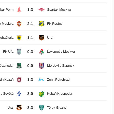
1:3
kar Perm
Spartak Moskva
2:1
 Moskva
FK Rostov
1:1
achačkala
Ural
0:3
FK Ufa
Lokomotiv Moskva
0:0
rasnodar
Mordovija Saransk
1:3
bin Kazaň
Zenit Petrohrad
3:0
la Sovětů
Kubaň Krasnodar
3:3
Ural
Těrek Groznyj