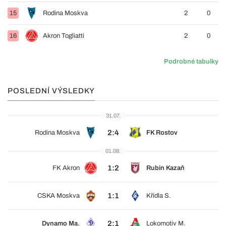
15
Rodina Moskva
2
0
16
Akron Togliatti
2
0
Podrobné tabulky
POSLEDNÍ VÝSLEDKY
31.07.
2:4
Rodina Moskva
FK Rostov
01.08.
1:2
FK Akron
Rubin Kazaň
1:1
CSKA Moskva
Křídla S.
2:1
Dynamo Ma.
Lokomotiv M.