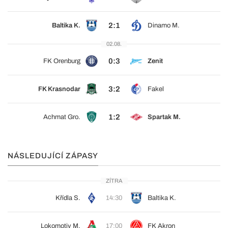
2:1
Baltika K.
Dinamo M.
02.08.
0:3
FK Orenburg
Zenit
3:2
FK Krasnodar
Fakel
1:2
Achmat Gro.
Spartak M.
NÁSLEDUJÍCÍ ZÁPASY
ZÍTRA
Křídla S.
14:30
Baltika K.
Lokomotiv M.
17:00
FK Akron