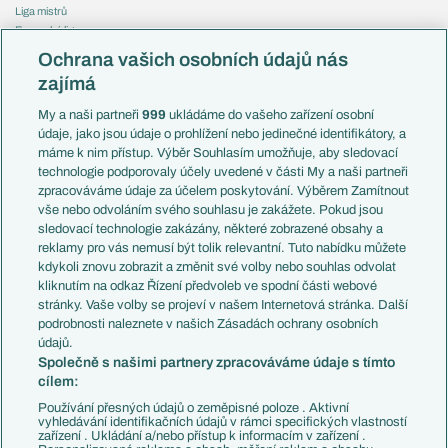
Liga mistrů
Evropská liga
Reprezentace
Konferenční liga
Česko
Ochrana vašich osobních údajů nás
Mistrovství světa
Slovensko
zajímá
Liga národů
Anglie
Francie
My a naši partneři
999
ukládáme do vašeho zařízení osobní
Témata
Itálie
údaje, jako jsou údaje o prohlížení nebo jedinečné identifikátory, a
Představení týmů MS
Německo
máme k nim přístup. Výběr Souhlasím umožňuje, aby sledovací
EuroSkauting
Španělsko
technologie podporovaly účely uvedené v části My a naši partneři
PL v kostce
Argentina
zpracováváme údaje za účelem poskytování. Výběrem Zamítnout
Evropské koeficienty
Brazílie
vše nebo odvoláním svého souhlasu je zakážete. Pokud jsou
Přestupy
sledovací technologie zakázány, některé zobrazené obsahy a
Přestupové spekulace
reklamy pro vás nemusí být tolik relevantní. Tuto nabídku můžete
Přestupy
Zranění
kdykoli znovu zobrazit a změnit své volby nebo souhlas odvolat
Zápasy
kliknutím na odkaz Řízení předvoleb ve spodní části webové
Livescore
stránky. Vaše volby se projeví v našem Internetová stránka. Další
Kluby
Tipovací soutěž
podrobnosti naleznete v našich Zásadách ochrany osobních
Arsenal FC
Fotbal TV
údajů.
Chelsea FC
Společně s našimi partnery zpracováváme údaje s tímto
Manchester United
cílem:
AC Milán
Juventus FC
Používání přesných údajů o zeměpisné poloze . Aktivní
Bayern Mnichov
vyhledávání identifikačních údajů v rámci specifických vlastností
zařízení . Ukládání a/nebo přístup k informacím v zařízení .
FC Barcelona