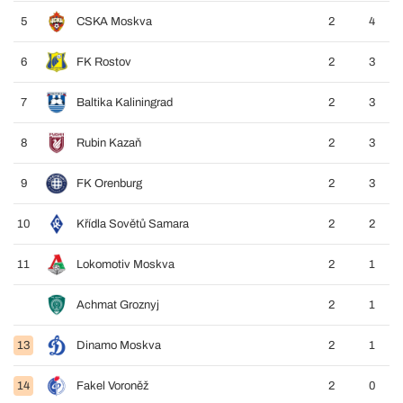
5
CSKA Moskva
2
4
6
FK Rostov
2
3
7
Baltika Kaliningrad
2
3
8
Rubin Kazaň
2
3
9
FK Orenburg
2
3
10
Křídla Sovětů Samara
2
2
11
Lokomotiv Moskva
2
1
Achmat Groznyj
2
1
13
Dinamo Moskva
2
1
14
Fakel Voroněž
2
0