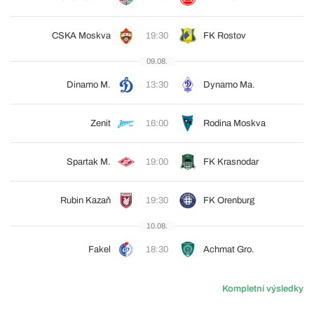
CSKA Moskva
19:30
FK Rostov
09.08.
Dinamo M.
13:30
Dynamo Ma.
Zenit
16:00
Rodina Moskva
Spartak M.
19:00
FK Krasnodar
Rubin Kazaň
19:30
FK Orenburg
10.08.
Fakel
18:30
Achmat Gro.
Kompletní výsledky