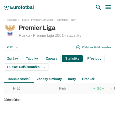
Soutěže
Rusko - Premier Liga 2001
Statistiky - góly
Premier Liga
Rusko - Premier Liga 2001 - statistiky
2001
Přidat soutěž do záložek
Zprávy
Tabulky
Zápasy
Statistiky
Přestupy
Rusko: Další soutěže
Tabulka střelců
Zápasy a minuty
Karty
Brankáři
Hráč
Klub
Góly
žádné údaje