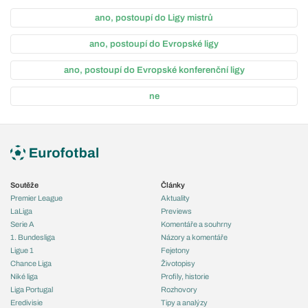
ano, postoupí do Ligy mistrů
ano, postoupí do Evropské ligy
ano, postoupí do Evropské konferenční ligy
ne
Soutěže
Články
Premier League
Aktuality
LaLiga
Previews
Serie A
Komentáře a souhrny
1. Bundesliga
Názory a komentáře
Ligue 1
Fejetony
Chance Liga
Životopisy
Niké liga
Profily, historie
Liga Portugal
Rozhovory
Eredivisie
Tipy a analýzy