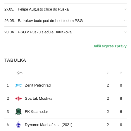
27.05.
Felipe Augusto chce do Ruska
26.05.
Batrakov bude pod drobnohledem PSG
20.04.
PSG v Rusku sleduje Batrakova
Další expres zprávy
TABULKA
Tým
Z
B
1
Zenit Petrohrad
2
6
2
Spartak Moskva
2
6
3
FK Krasnodar
2
6
4
Dynamo Machačkala (2021)
2
6