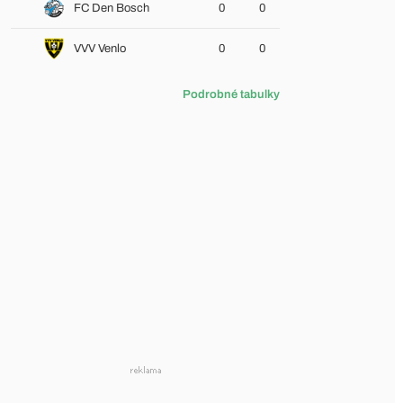
FC Den Bosch
0
0
VVV Venlo
0
0
Podrobné tabulky