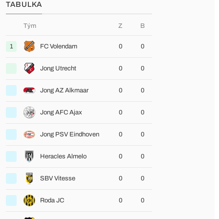
TABULKA
Tým
Z
B
1
FC Volendam
0
0
Jong Utrecht
0
0
Jong AZ Alkmaar
0
0
Jong AFC Ajax
0
0
Jong PSV Eindhoven
0
0
Heracles Almelo
0
0
SBV Vitesse
0
0
Roda JC
0
0