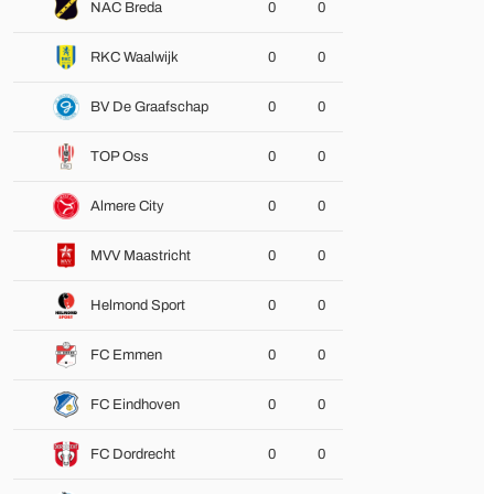
NAC Breda
0
0
RKC Waalwijk
0
0
BV De Graafschap
0
0
TOP Oss
0
0
Almere City
0
0
MVV Maastricht
0
0
Helmond Sport
0
0
FC Emmen
0
0
FC Eindhoven
0
0
FC Dordrecht
0
0