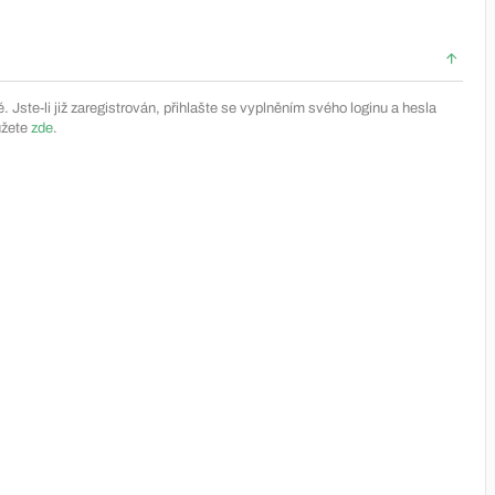
Jste-li již zaregistrován, přihlašte se vyplněním svého loginu a hesla
ůžete
zde
.