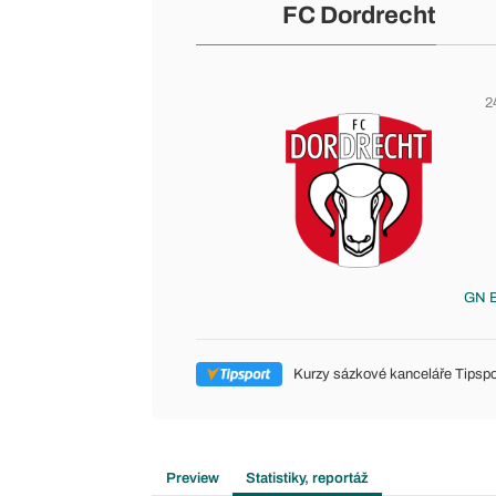
FC Dordrecht
2
GN B
Kurzy sázkové kanceláře Tipspo
Preview
Statistiky, reportáž