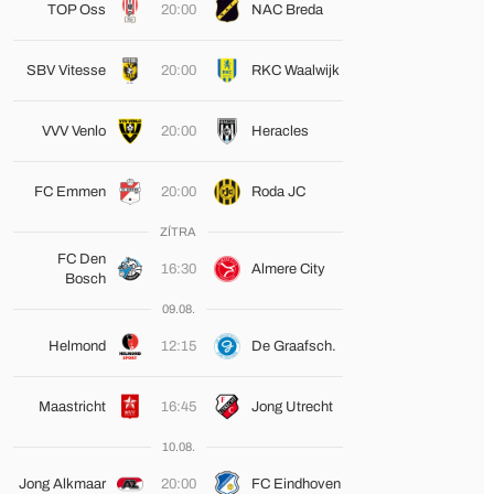
TOP Oss
20:00
NAC Breda
SBV Vitesse
20:00
RKC Waalwijk
VVV Venlo
20:00
Heracles
FC Emmen
20:00
Roda JC
ZÍTRA
FC Den
16:30
Almere City
Bosch
09.08.
Helmond
12:15
De Graafsch.
Maastricht
16:45
Jong Utrecht
10.08.
Jong Alkmaar
20:00
FC Eindhoven