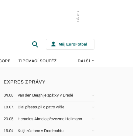
Můj EuroFotbal
CORE
TIPOVACÍ SOUTĚŽ
DALŠÍ
EXPRES ZPRÁVY
04.08.
Van den Bergh je zpátky v Bredě
18.07.
Biai přestoupil o patro výše
20.05.
Heracles Almelo převezme Heilmann
16.04.
Kuijt zůstane v Dordrechtu