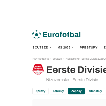
SOUTĚŽE
MS 2026
PŘESTUPY
Z
Hlavní stránka
Soutěže
Nizozemsko - Eerste Divisie 2025/2
Eerste Divisi
Nizozemsko - Eerste Divisie
Zprávy
Tabulky
Zápasy
Statistiky