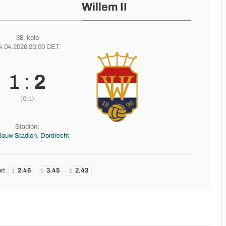
Willem II
38. kolo
4.04.2026 20:00 CET
1 :
2
(0:1)
Stadión:
ouw Stadion, Dordrecht
rt
2.46
3.45
2.43
1
0
2