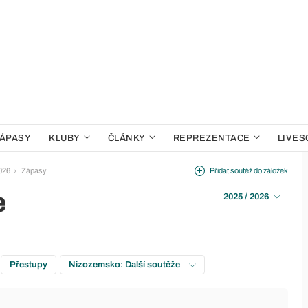
ÁPASY
KLUBY
ČLÁNKY
REPREZENTACE
LIVES
026
Zápasy
Přidat soutěž do záložek
e
2025 / 2026
Přestupy
Nizozemsko: Další soutěže